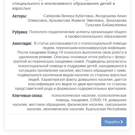
специального и инклюзивного образования детей и
взрослых
Авторы:
Сабирова Венера Кубатовна, Жолдошева Акчач
Олмасовна, Арзыматова Жамиля Эмилевна, Эрназарова
Гульсере Бабакулиевна
Рубрика:
Психолого-педагогические аспекты организации общего
и профессионального образования
Аннотация:
В статье рассказывается о психосоциальной помощи
людям, перенесшим коронавирусную инфекцию.
После пандемии Ковид-19 психологи выполняли свою работу в
удаленном режиме. Описаны основные итоги работы с фокус-
группой из перенесших пандемию семей. Подведены результаты
психосоциальной помощи и поддержки детей, находившихся в
ситуациях проявления насилия, жестокого обращения с ними,
подвергшихся различным видам насилия со стороны взрослых
людей. Характеризуя факты домашнего насилия, дается
классификация его видов по двум критериям: со стороны
представителей рода и формально-содержательных критериев.
Ключевые слова:
психологическое насилие, психологическая
помощь, пандемия, COVID-19, домашнее
насилие, жестокое обращение, физическое насилие, сексуальное
насилие, экономическое насилие, Кыргызская Республика
Перейти