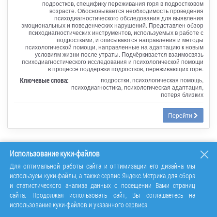
подростков, специфику переживания горя в подростковом
возрасте. Обосновывается необходимость проведения
психодиагностического обследования для выявления
эмоциональных и поведенческих нарушений. Представлен обзор
психодиагностических инструментов, используемых в работе с
подростками, и описываются направления и методы
психологической помощи, направленные на адаптацию к новым
условиям жизни после утраты. Подчёркивается взаимосвязь
психодиагностического исследования и психологической помощи
в процессе поддержки подростков, переживающих горе.
Ключевые слова:
подростки, психологическая помощь,
психодиагностика, психологическая адаптация,
потеря близких
Перейти
Использование куки-файлов
Социально-психологические способы
противодействия семейной агрессии в отношении
Для оптимальной работы сайта и оптимизации его дизайна мы
женщин
используем куки-файлы, а также сервис Яндекс.Метрика для сбора
и статистического анализа данных о посещении Вами страниц
сайта. Продолжая использовать сайт, Вы соглашаетесь на
Статья в сборнике трудов конференции
использование куки-файлов и указанного сервиса.
Социально-психологические проблемы современной
семьи: ценности и образ мысли