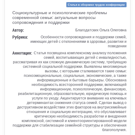
Статья в сборнике трудов конференции
Социокультурные и психологические проблемы
современной семьи: актуальные вопросы
сопровождения и поддержки
Автор:
Благодатских Ольга Олеговна
Рубрика:
Особенности сопровождения и поддержки семей,
имеющих детей с отклонениями в здоровье, развитии и
поведении
Аннотация:
Статья посвящена комплексному анализу положения
семей, воспитывающих детей с инвалидностью,
рассматривая их как сложную динамическую систему, требующую
системной социальной поддержки. Выявлены многомерные
вызовы, с которыми сталкиваются такие семьи:
психоэмоциональные, социальные, экономические, а также
информационные и бытовые барьеры. Обоснована
необходимость всесторонней поддержки, включающей
информационную, психологическую, финансовую,
реабилитационную, образовательную, юридическую помощь и
услуги по уходу. Акцентируется внимание на ключевых
детерминантах снижения статуса семей. Сделан вывод о
деструктивном воздействии этих факторов на внутрисемейные
отношения и социальную интеграцию, что обуславливает
критическую необходимость разработки и внедрения
комплексной, системной и клиентоориентированной модели
поддержки для стабилизации семейной структуры и обеспечения
благополучия.