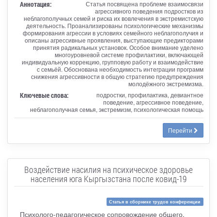
Аннотация:
Статья посвящена проблеме взаимосвязи
агрессивного поведения подростков из
неблагополучных семей и риска их вовлечения в экстремистскую
деятельность. Проанализированы психологические механизмы
формирования агрессии в условиях семейного неблагополучия и
описаны агрессивные проявления, выступающие предикторами
принятия радикальных установок. Особое внимание уделено
многоуровневой системе профилактики, включающей
индивидуальную коррекцию, групповую работу и взаимодействие
с семьёй. Обоснована необходимость интеграции программ
снижения агрессивности в общую стратегию предупреждения
молодёжного экстремизма.
Ключевые слова:
подростки, профилактика, девиантное
поведение, агрессивное поведение,
неблагополучная семья, экстремизм, психологическая помощь
Перейти
Воздействие насилия на психическое здоровье
населения юга Кыргызстана после ковид-19
Статья в сборнике трудов конференции
Психолого-педагогическое сопровождение общего,