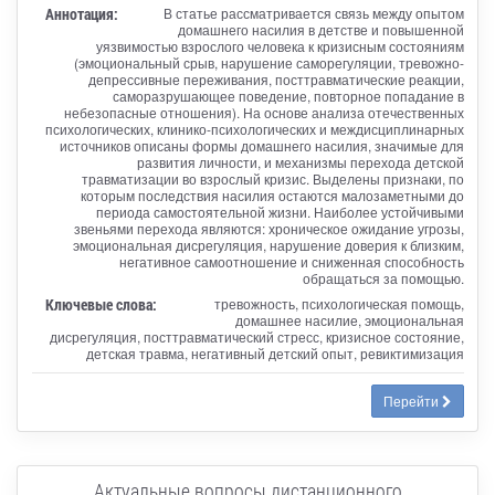
Аннотация:
В статье рассматривается связь между опытом
домашнего насилия в детстве и повышенной
уязвимостью взрослого человека к кризисным состояниям
(эмоциональный срыв, нарушение саморегуляции, тревожно-
депрессивные переживания, посттравматические реакции,
саморазрушающее поведение, повторное попадание в
небезопасные отношения). На основе анализа отечественных
психологических, клинико-психологических и междисциплинарных
источников описаны формы домашнего насилия, значимые для
развития личности, и механизмы перехода детской
травматизации во взрослый кризис. Выделены признаки, по
которым последствия насилия остаются малозаметными до
периода самостоятельной жизни. Наиболее устойчивыми
звеньями перехода являются: хроническое ожидание угрозы,
эмоциональная дисрегуляция, нарушение доверия к близким,
негативное самоотношение и сниженная способность
обращаться за помощью.
Ключевые слова:
тревожность, психологическая помощь,
домашнее насилие, эмоциональная
дисрегуляция, посттравматический стресс, кризисное состояние,
детская травма, негативный детский опыт, ревиктимизация
Перейти
Актуальные вопросы дистанционного