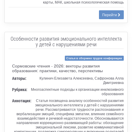
карты, МАК, школьная психологическая помощь
Перейти
Особенности развития эмоционального интеллекта
у детей с нарушениями речи
Статья в сборнике трудов конференции
Сормовские чтения - 2026: векторы развития
образования: практики, качество, перспективы
Авторы:
Кулинич Елизавета Алексеевна, Сафронова Алла
Дмитриевна
Рубрика:
Многоаспектные подходы к организации инклюзивного
образования
Аннотация:
Статья посвящена анализу особенностей развития
эмоционального интеллекта у детей с нарушениями
речи. Рассматриваются трудности распознавания и
вербализации эмоций, специфика эмпатии, влияние семейного
взаимодействия и речевой недостаточности. Обосновываются
направления коррекционно-развивающей работы: обогащение
эмоциональной лексики, развитие коммуникативной
компетенции, поддержка саморегуляции и включение родителей