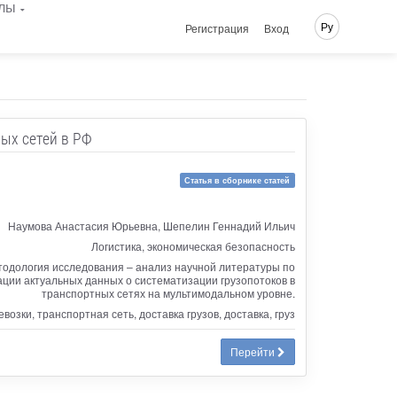
лы
Ру
Регистрация
Вход
ых сетей в РФ
Статья в сборнике статей
Наумова Анастасия Юрьевна, Шепелин Геннадий Ильич
Логистика, экономическая безопасность
тодология исследования – анализ научной литературы по
ации актуальных данных о систематизации грузопотоков в
транспортных сетях на мультимодальном уровне.
озки, транспортная сеть, доставка грузов, доставка, груз
Перейти