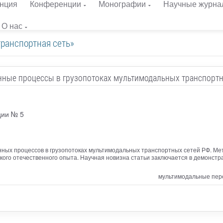
нция
Конференции
Монографии
Научные журна
О нас
транспортная сеть»
ные процессы в грузопотоках мультимодальных транспортн
ции № 5
нных процессов в грузопотоках мультимодальных транспортных сетей РФ. Ме
кого отечественного опыта. Научная новизна статьи заключается в демонстр
мультимодальные перев