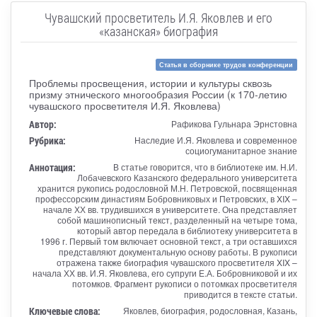
Чувашский просветитель И.Я. Яковлев и его
«казанская» биография
Статья в сборнике трудов конференции
Проблемы просвещения, истории и культуры сквозь
призму этнического многообразия России (к 170-летию
чувашского просветителя И.Я. Яковлева)
Автор:
Рафикова Гульнара Эрнстовна
Рубрика:
Наследие И.Я. Яковлева и современное
социогуманитарное знание
Аннотация:
В статье говорится, что в библиотеке им. Н.И.
Лобачевского Казанского федерального университета
хранится рукопись родословной М.Н. Петровской, посвященная
профессорским династиям Бобровниковых и Петровских, в XIX –
начале ХХ вв. трудившихся в университете. Она представляет
собой машинописный текст, разделенный на четыре тома,
который автор передала в библиотеку университета в
1996 г. Первый том включает основной текст, а три оставшихся
представляют документальную основу работы. В рукописи
отражена также биография чувашского просветителя XIX –
начала ХХ вв. И.Я. Яковлева, его супруги Е.А. Бобровниковой и их
потомков. Фрагмент рукописи о потомках просветителя
приводится в тексте статьи.
Ключевые слова:
Яковлев, биография, родословная, Казань,