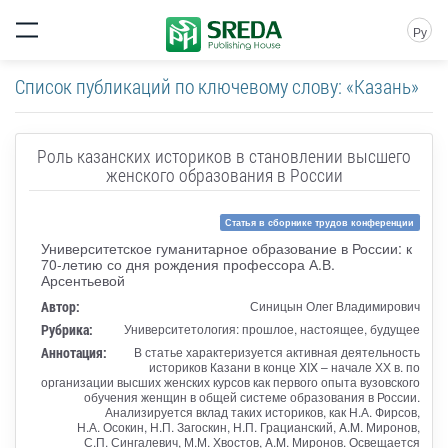
Ру
Список публикаций по ключевому слову: «Казань»
Роль казанских историков в становлении высшего
женского образования в России
Статья в сборнике трудов конференции
Университетское гуманитарное образование в России: к
70-летию со дня рождения профессора А.В.
Арсентьевой
Автор:
Синицын Олег Владимирович
Рубрика:
Университетология: прошлое, настоящее, будущее
Аннотация:
В статье характеризуется активная деятельность
историков Казани в конце XIX – начале ХХ в. по
организации высших женских курсов как первого опыта вузовского
обучения женщин в общей системе образования в России.
Анализируется вклад таких историков, как Н.А. Фирсов,
Н.А. Осокин, Н.П. Загоскин, Н.П. Грацианский, A.M. Миронов,
С.П. Сингалевич, М.М. Хвостов, A.M. Миронов. Освещается