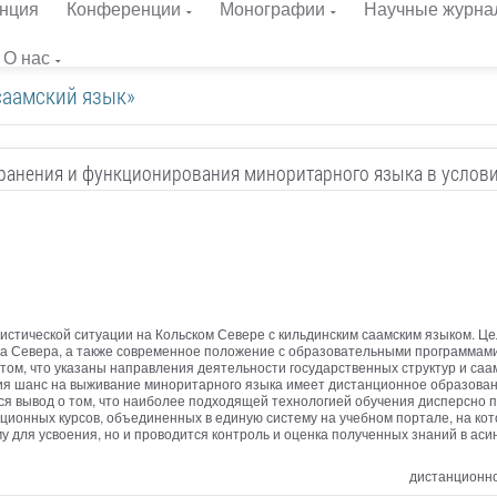
нция
Конференции
Монографии
Научные журна
О нас
саамский язык»
ранения и функционирования миноритарного языка в услов
истической ситуации на Кольском Севере с кильдинским саамским языком. Ц
а Севера, а также современное положение с образовательными программами
 том, что указаны направления деятельности государственных структур и са
ения шанс на выживание миноритарного языка имеет дистанционное образова
тся вывод о том, что наиболее подходящей технологией обучения дисперсно
ционных курсов, объединенных в единую систему на учебном портале, на кот
у для усвоения, но и проводится контроль и оценка полученных знаний в ас
дистанционно