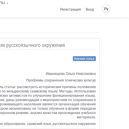
лы
Ру
Регистрация
Вход
иях русскоязычного окружения
Научная статья
Иванищева Ольга Николаевна
Проблемы сохранения этнических культур
ель статьи: рассмотреть исторические причины положения
 по кильдинскому саамскому языку. Методы. Использован
амских активистов по улучшению функционирования языка,
ние, даны рекомендации к мероприятиям по сохранению и
 проживающего населения является организация обучения
ором организовано не только обучение в форме передачи
инхронном режиме, анализ качества прохождения учебного
материала.
е образование, саамский язык, русскоязычное окружение