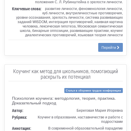
положения С. Л. Рубинштейна о зрелости личности.
Ключевые слова:
развитие личности, феноменология личности,
куб личности, внутриличностные противоречия,
уровни осознавания, зрелость личности, система развивающих
заданий WISDOM, интеграция противоречий, наивная картина
человека, лексическая гипотеза, Московская семантическая
школа, бинарные оппозиции, развивающие практики, коучинг
диалектических противоречий, языковая теория личности
Перейти
Коучинг как метод для школьников, помогающий
раскрыть их потенциал
Статья в сборнике трудов конференции
Психология коучинга: методология, теория, практика.
Доказательный подход
Автор:
Береговая Мария Игоревна
Рубрика:
Коучинг в образовании, наставничестве и работе с
подростками
Аннотация:
В современной образовательной парадигме