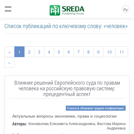
Ру
Список публикаций по ключевому слову: «человек»
«
1
2
3
4
5
6
7
8
9
10
11
»
Влияние решений Европейского суда по правам
человека на российскую правовую систему:
прецедентный аспект
Статья в сборнике трудов конференции
Актуальные вопросы экономики, права и социологии
Авторы:
Коновалова Елизавета Александровна, Фастова Марина
Андреевна