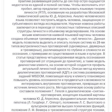
практике развивающей работы до сих пор остро ощущается
недостаток их единой и полной системы. Чтобы восполнить этот
пробел, автор предлагает использовать языковую теорию
личности (ЯТЛ), основанную на разработках Московской
семантической школы Ю. Д. Апресяна. Анализ человеческого
языка позволяет построить модель человека, защищенную от
субъективного взгляда исследователя. Научная новизна работы
заключается в переходе от плоскостных табличных описаний
структуры личности к объемному моделированию. На основе
восьми компонентов наивной языковой картины человека
создана объемная трехмерная модель – «куб личности». Данная
модель позволила выделить и описать полную систему из 28-ми
типов внутриличностных противоречий (одномерных, двумерных
и трехмерных), различающихся по глубине и сложности их
осознания, с примерами их существования в языке и культуре. В
статье представлена четырехуровневая модель осознавания
противоречий (от отрицания до принятия), а также модель
диагностики клиента, на основе которой создается профиль
актуальной личностной зрелости. Описан метод коучинга
диалектических противоречий (КДП) и система развивающих
заданий WISDOM, помогающая коучу и клиенту планомерно
повышать уровень осознанности и продвигаться к возможности
интегрировать внутренние противоречия, превращая их в
источник личностного роста. Методологическую основу работы
составили положения Г. Гегеля о диалектическом «снятии»
противоречия, концепция языковой картины
человека Ю. Д. Апресяна, фундаментальная лексическая
гипотеза (Л. Голдберг, Г. Олпорт), положение Л. С. Выготского о
культурном развитии высших психических функций,
положение Л. М. Веккера о трехкомпонентной структуре психики,