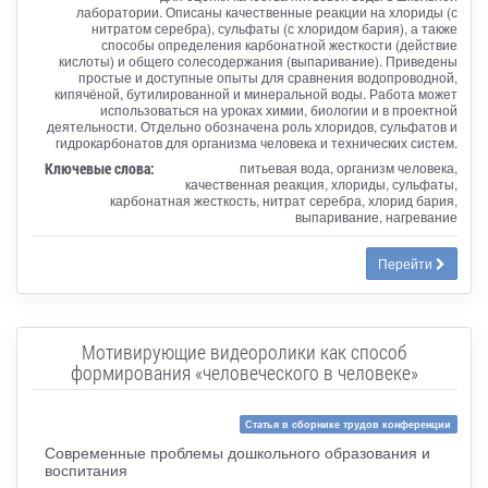
лаборатории. Описаны качественные реакции на хлориды (с
нитратом серебра), сульфаты (с хлоридом бария), а также
способы определения карбонатной жесткости (действие
кислоты) и общего солесодержания (выпаривание). Приведены
простые и доступные опыты для сравнения водопроводной,
кипячёной, бутилированной и минеральной воды. Работа может
использоваться на уроках химии, биологии и в проектной
деятельности. Отдельно обозначена роль хлоридов, сульфатов и
гидрокарбонатов для организма человека и технических систем.
Ключевые слова:
питьевая вода, организм человека,
качественная реакция, хлориды, сульфаты,
карбонатная жесткость, нитрат серебра, хлорид бария,
выпаривание, нагревание
Перейти
Мотивирующие видеоролики как способ
формирования «человеческого в человеке»
Статья в сборнике трудов конференции
Современные проблемы дошкольного образования и
воспитания