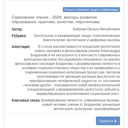
Статья в сборнике трудов конференции
Сормовские чтения - 2026: векторы развития
образования: практики, качество, перспективы
Автор:
Бабкова Оксана Михайловна
Рубрика:
Безопасная и развивающая среда: психологическое
благополучие, воспитание и цифровые вызовы
Аннотация:
В статье рассматривается концепция воспитания
нового человека в философском учении Александра
Богданова и её актуальность в контексте современных
культурных вызовов. Исследование направлено на анализ
философского наследия Богданова о формировании личности в
условиях социалистического общества и их применимость к
современным социально-культурным процессам. Автором
прослеживается эволюция взглядов мыслителя на
преобразование человеческой сущности: от состояния
«человека-дроби», порожденного узкой профессиональной
специализацией, к формированию целостного субъекта,
аккумулирующего коллективный социальный опыт.
Ключевые слова:
формирование личности, современные вызовы,
новый человек, учение А, Богданова, концепция
воспитания, культурная трансформация
Перейти