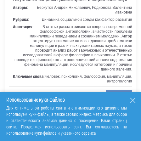
Авторы:
Беркутов Андрей Николаевич, Родионова Валентина
Ивановна
Рубрика:
Динамика социальной среды как фактор развития
Аннотация:
В статье рассматриваются вопросы современной
философской антропологии, в частности проблема
манипуляции поведением и сознанием молодежи. Автор
акцентирует внимание на исследовании проблематики
манипуляции в различных гуманитарных науках, а также
проводит анализ работ зарубежных и отечественных
исследователей в сфере философии и психологии. В статье
проводится философско-антропологический анализ содержания
феномена манипуляции, исследуются категории и причины
данного явления.
Ключевые слова:
человек, психология, философия, манипуляция,
антропология
Перейти
Использование куки-файлов
Для оптимальной работы сайта и оптимизации его дизайна мы
используем куки-файлы, а также сервис Яндекс.Метрика для сбора
Творчество С. Викулова: стихотворение
и статистического анализа данных о посещении Вами страниц
о постоянстве
сайта. Продолжая использовать сайт, Вы соглашаетесь на
использование куки-файлов и указанного сервиса.
Статья в сборнике трудов конференции