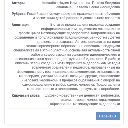
Авторы:
Ковалёва Надия Измаиловна, Потеха Людмила
Ивановна, Шатаева Елена Леонидовна
Рубрика:
Российские и международные практики и опыт обучения
и воспитания детей раннего и дошкольного возраста
Аннотация:
В статье представлена практика создания
информационных и методических материалов в
форме цикла мотивирующих видеороликов, направленных на
сохранение и популяризацию традиционных ценностей у детей
дошкольного возраста. Авторы опираются на идеи
человекоразмерного образования, описанные ведущими
специалистами в этой области, обосновывая актуальность своей
работы существующими условиями идеологического и
психологического давления деструктивной идеологии. В работе
описаны этапы создания мотивирующих видеороликов, методы
вовлечения родителей и педагогов, направленные на
формирование у воспитанников взаимопомощи, отзывчивости,
милосердия, умения занимать позицию другого, становление
«человека человеком» в процессе образования с опорой на
самоопределение и выбор самого человека. Представлены
количественные и качественные результаты апробации.
Ключевые слова:
духовно-нравственные ценности, рефлексия,
взаимопомощь, человекоразмерное
образование, мотивирующие видеоролики
Перейти