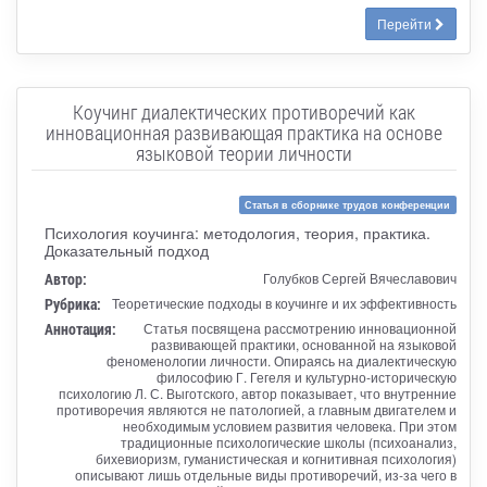
Перейти
Коучинг диалектических противоречий как
инновационная развивающая практика на основе
языковой теории личности
Статья в сборнике трудов конференции
Психология коучинга: методология, теория, практика.
Доказательный подход
Автор:
Голубков Сергей Вячеславович
Рубрика:
Теоретические подходы в коучинге и их эффективность
Аннотация:
Статья посвящена рассмотрению инновационной
развивающей практики, основанной на языковой
феноменологии личности. Опираясь на диалектическую
философию Г. Гегеля и культурно-историческую
психологию Л. С. Выготского, автор показывает, что внутренние
противоречия являются не патологией, а главным двигателем и
необходимым условием развития человека. При этом
традиционные психологические школы (психоанализ,
бихевиоризм, гуманистическая и когнитивная психология)
описывают лишь отдельные виды противоречий, из-за чего в