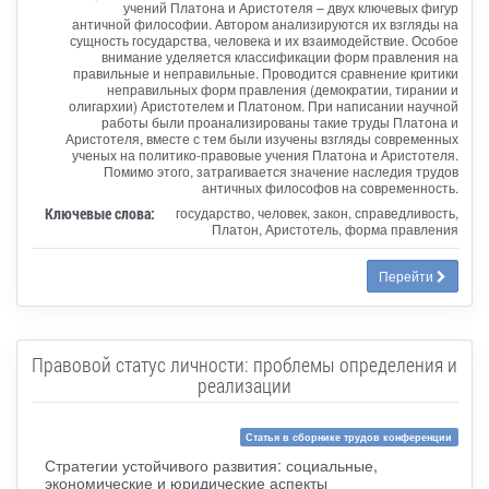
учений Платона и Аристотеля – двух ключевых фигур
античной философии. Автором анализируются их взгляды на
сущность государства, человека и их взаимодействие. Особое
внимание уделяется классификации форм правления на
правильные и неправильные. Проводится сравнение критики
неправильных форм правления (демократии, тирании и
олигархии) Аристотелем и Платоном. При написании научной
работы были проанализированы такие труды Платона и
Аристотеля, вместе с тем были изучены взгляды современных
ученых на политико-правовые учения Платона и Аристотеля.
Помимо этого, затрагивается значение наследия трудов
античных философов на современность.
Ключевые слова:
государство, человек, закон, справедливость,
Платон, Аристотель, форма правления
Перейти
Правовой статус личности: проблемы определения и
реализации
Статья в сборнике трудов конференции
Стратегии устойчивого развития: социальные,
экономические и юридические аспекты