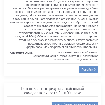
актуализируется необходимость перехода от простой
трансляции знаний к комплексному развитию личности
учащегося. В статье рассматривается коучинг как метод работы
со школьниками, направленный на раскрытие их внутреннего
потенциала, обосновывается значимость самоактуализации для
достижения подлинного человеческого счастья. Анализируется
специфика применения коучингового подхода в образовательной
среде: так называемая трансформация роли учителя с
использованием сократического диалога и применением
структурированных коучинговых интервенций (в частности,
модели GROW). Обосновывается тезис о том, что интеграция
коучинга в педагогическую практику способствует развитию
проактивности, снижению академического стресса и
формированию «эффективной личности» школьника.
Ключевые слова:
школьники, методы обучения,
самоактуализация, счастье, коучинг, позитивная
психология, потенциал человека
Перейти
Потенциальные ресурсы глобальной
самодостаточности РФ в XXI веке
Статья в сборнике трудов конференции