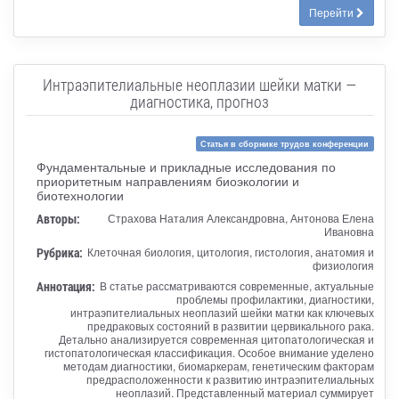
Перейти
Интраэпителиальные неоплазии шейки матки —
диагностика, прогноз
Статья в сборнике трудов конференции
Фундаментальные и прикладные исследования по
приоритетным направлениям биоэкологии и
биотехнологии
Авторы:
Страхова Наталия Александровна, Антонова Елена
Ивановна
Рубрика:
Клеточная биология, цитология, гистология, анатомия и
физиология
Аннотация:
В статье рассматриваются современные, актуальные
проблемы профилактики, диагностики,
интраэпителиальных неоплазий шейки матки как ключевых
предраковых состояний в развитии цервикального рака.
Детально анализируется современная цитопатологическая и
гистопатологическая классификация. Особое внимание уделено
методам диагностики, биомаркерам, генетическим факторам
предрасположенности к развитию интраэпителиальных
неоплазий. Представленный материал суммирует