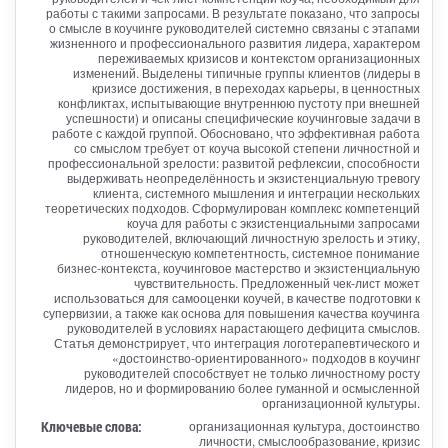
работы с такими запросами. В результате показано, что запросы
о смысле в коучинге руководителей системно связаны с этапами
жизненного и профессионального развития лидера, характером
переживаемых кризисов и контекстом организационных
изменений. Выделены типичные группы клиентов (лидеры в
кризисе достижения, в переходах карьеры, в ценностных
конфликтах, испытывающие внутреннюю пустоту при внешней
успешности) и описаны специфические коучинговые задачи в
работе с каждой группой. Обосновано, что эффективная работа
со смыслом требует от коуча высокой степени личностной и
профессиональной зрелости: развитой рефлексии, способности
выдерживать неопределённость и экзистенциальную тревогу
клиента, системного мышления и интеграции нескольких
теоретических подходов. Сформулирован комплекс компетенций
коуча для работы с экзистенциальными запросами
руководителей, включающий личностную зрелость и этику,
отношенческую компетентность, системное понимание
бизнес‑контекста, коучинговое мастерство и экзистенциальную
чувствительность. Предложенный чек‑лист может
использоваться для самооценки коучей, в качестве подготовки к
супервизии, а также как основа для повышения качества коучинга
руководителей в условиях нарастающего дефицита смыслов.
Статья демонстрирует, что интеграция логотерапевтического и
«достоинство‑ориентированного» подходов в коучинг
руководителей способствует не только личностному росту
лидеров, но и формированию более гуманной и осмысленной
организационной культуры.
Ключевые слова:
организационная культура, достоинство
личности, смыслообразование, кризис