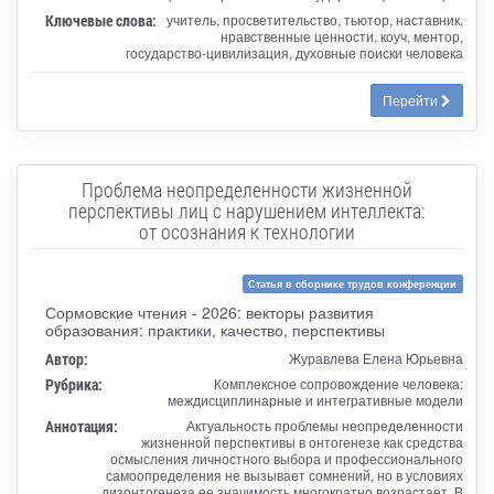
Ключевые слова:
учитель, просветительство, тьютор, наставник,
нравственные ценности, коуч, ментор,
государство-цивилизация, духовные поиски человека
Перейти
Проблема неопределенности жизненной
перспективы лиц с нарушением интеллекта:
от осознания к технологии
Статья в сборнике трудов конференции
Сормовские чтения - 2026: векторы развития
образования: практики, качество, перспективы
Автор:
Журавлева Елена Юрьевна
Рубрика:
Комплексное сопровождение человека:
междисциплинарные и интегративные модели
Аннотация:
Актуальность проблемы неопределенности
жизненной перспективы в онтогенезе как средства
осмысления личностного выбора и профессионального
самоопределения не вызывает сомнений, но в условиях
дизонтогенеза ее значимость многократно возрастает. В