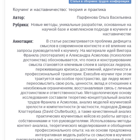
Статья в сборнике трудов конференции
Коучинг и наставничество: теория и практика
Автор:
Парфенова Ольга Васильевна
Рубрика:
Новые методы, уникальные разработки, основанные на
научной базе и комплексном подходе в коучинге и
наставничестве
Аннотация:
В статье рассматривается проблема дефицита
смыслов в современном контексте и её влияние на
запросы руководителей к коучингу. На материале идей Виктора
Франкла (логотерапия) и Александра Асмолова (психология
достоинства) обосновывается, что поиск и конструирование
смысла становятся ключевым слоем в запросах лидеров,
переживающих кризисы достижений, идентичности и
профессиональной траектории. Executive-коучинг при этом
трактуется как особое пространство, где лидер может
переосмыслить свою роль, ценности, вклад и отношение к
неизбежным ограничениям, восстанавливая связь с личным
достоинством и ответственностью. Методологическую основу
исследования составили теоретико‑концептуальный анализ
трудов Франкла и Асмолова, анализ моделей коучинговой
зрелости и компетентности (в частности, подходов Дэвида
Клаттербака (David Clutterbuck)), а также качественный анализ
практических коучинговых кейсов из работы автора с
собственниками и топ‑руководителями. Использованы методы
контент‑анализа, теоретического моделирования и обобщения
профессионального опыта: на их основе предложена
интегративная модель работы со смыслом в коучинге
руководителей и чек‑лист компетенций коуча, необходимый для