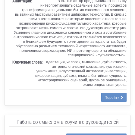
Аннотация:
В статье автор предпринимает попытку
интерпретировать отдельные аспекты процессов
трансформации социального бытия современного человека,
вызванных быстрым развитием цифровых технологий. В связи с
этим высказываются некоторые опасения относительно
возникновения рисков фундаментального характера, которые
затрагивают жизнь самого человека, его духовную конституцию.
Усиление главного диссонанса современной эпохи и усугубление
антропологического кризиса, с которым столкнётся человечество
в ближайшем будущем, с точки зрения автора статьи, будет
обусловлено развитием технологий искусственного интеллекта,
появлением сверхмощного ИИ, претендующего на обладание
специфической «субъектностью».
Ключевые слова:
адаптация, человек, мышление, субъектность,
антропологический кризис, виртуализация,
унификация, искусственный интеллект, инвестиции,
цифровизация, субъект, власть, бытийная сущность,
катастрофический сценарий, духовное обнищание,
экзистенциальная угроза
Перейти
Работа со смыслом в коучинге руководителей