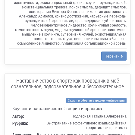
идентичности, экзистенциальный кризис, коучинг руководителей,
экзистенциальная тревога, поиск смысла, дефицит смыслов,
логотерапия Виктора Франкла, психология достоинства,
Александр Асмолов, кризис достижения, карьерные переходы
руководителей, зрелость лидера, лидерская субъектность,
человекоцентричное лидерство, коучинговая зрелость,
компетентность коуча, модели коучинговой зрелости, системное
мышление в коучинге, супервизия коучей, экзистенциальная
компетентность коуча, ценности и смыслы в бизнесе,
осмысленное лидерство, гуманизация организационной среды
Перейти
Наставничество в спорте как проводник в моё
сознательное, подсознательное и бессознательное
Статья в сборнике трудов конференции
Коучинг и наставничество: теория и практика
Автор:
Подлесная Татьяна Алексеевна
Рубрика:
Выстраивание эффективного взаимодействия
теоретиков и практиков
Аннотация:
В статье рассматривается влияние наставничества