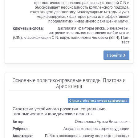
прогностическое значение различных степеней CIN и
обосновывает необходимость комплексного подхода,
сочетающего диагностику, молекулярные методы и учет
модифицируемых факторов риска для эффективной
профилактики инвазивного рака шейки матки.
Ключевые слова:
дисплазия, факторы риска, биомаркеры,
интраэпителиальная неоплазия шейки матки
(CIN), классификация CIN, вирус папилломы человека (ВПЧ), Пап-
тест
Перейти
Основные политико-правовые взгляды Платона и
Аристотеля
Статья в сборнике трудов конференции
Стратегии устойчивого развития: социальные,
экономические и юридические аспекты
Автор:
Омельченко Артем Витальевич
Рубрика:
Актуальные вопросы юриспруденции
Аннотация:
Работа посвящена анализу политико-правовых