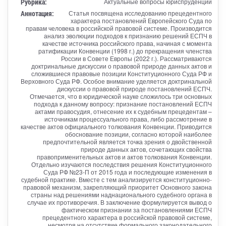
Рубрика:
Актуальные вопросы юриспруденции
Аннотация:
Статья посвящена исследованию прецедентного
характера постановлений Европейского Суда по
правам человека в российской правовой системе. Производится
анализ эволюции подходов к признанию решений ЕСПЧ в
качестве источника российского права, начиная с момента
ратификации Конвенции (1998 г.) до прекращения членства
России в Совете Европы (2022 г.). Рассматриваются
доктринальные дискуссии о правовой природе данных актов и
сложившиеся правовые позиции Конституционного Суда РФ и
Верховного Суда РФ. Особое внимание уделяется доктринальной
дискуссии о правовой природе постановлений ЕСПЧ.
Отмечается, что в юридической науке сложилось три основных
подхода к данному вопросу: признание постановлений ЕСПЧ
актами правосудия, отнесение их к судебным прецедентам –
источникам процессуального права, либо рассмотрение в
качестве актов официального толкования Конвенции. Приводится
обоснование позиции, согласно которой наиболее
предпочтительной является точка зрения о двойственной
природе данных актов, сочетающих свойства
правоприменительных актов и актов толкования Конвенции.
Отдельно изучаются последствия решения Конституционного
Суда РФ №23-П от 2015 года и последующие изменения в
судебной практике. Вместе с тем анализируется конституционно-
правовой механизм, закрепляющий приоритет Основного закона
страны над решениями наднационального судебного органа в
случае их противоречия. В заключение формулируется вывод о
фактическом признании за постановлениями ЕСПЧ
прецедентного характера в российской правовой системе,
несмотря на отсутствие формального законодательного