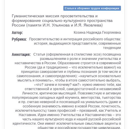
Статья в сборнике трудов конференции
Гуманистическая миссия просветительства и
формирование социально-культурного пространства
России (памяти И.Н. Ульянова и И.Я. Яковлева)
Автор:
Козина Надежда Георгиевна
Рубрика:
Просветительство и интеграция российского общества:
история, выдающиеся представители, современные
тенденции
Аннотация:
Статья (оформленная в стилистике эссе) посвящена
размышлениям о роли и значении учительства и
наставничества в России. Образование строится в современной
России (да и традиционно – что исключительно важно!) на
принципах саморазвития и глубины познания (в том числе и
самопознания, и самоопределения): «научиться основательно
мыслить и понимать», чтобы в итоге самостоятельно выбрать,
«что? зачем и почему? как?» нужно именно тебе, как
ответственной и зрелой, самодостаточной и независимой
Личности, критически мыслящей. Повсеместную и активную
популяризацию западных идей коучинга, менторства, тьюторства
и пр. считаю неверной и посягающей на уникальность (даже и
особенную значимость именно в новой России, почетность,
исключительность) таких профессий – призваний, как Учитель и
Наставник. Идеи именно Учительства и Наставничества – это
часть нашего культурного кода и нашей русской-российской
идентичности. Они имеют исключительные смысловые акценты в
обществе и российском государстве-цивилизации.