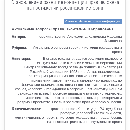
Становление и развитие концепции прав человека
на протяжении российской истории
Статья в сборнике трудов конференции
Актуальные вопросы права, экономики и управления
Авторы:
Терехина Есения Алексеевна, Кузнецова Надежда
Ильинична
Рубрика:
Актуальные вопросы теории и истории государства и
права
Аннотация:
В статье рассматривается эволюция правового
статуса личности в России с момента образования
централизованного государства до принятия Конституции
Российской Федерации 1993 года. Автор прослеживает
трансформацию понимания прав человека от сословных
привилегий, закреплённых в жалованных грамотах, до
формально-юридического признания неотчуждаемых прав и
свобод человека и гражданина в современном конституционном
законодательстве. На основе анализа ключевых исторических
источников выявляются основные этапы, противоречия и
разрывы преемственности в развитии прав человека в России.
Ключевые слова:
права человека, Конституция РФ, судебная
реформа, правовой статус личности,
конституционные проекты, история государства и права России,
жалованные грамоты, неотчуждаемые права