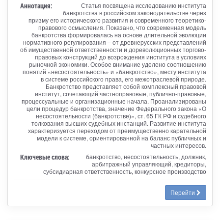
Аннотация:
Статья посвящена исследованию института
банкротства в российском законодательстве через
призму его исторического развития и современного теоретико-
правового осмысления. Показано, что современная модель
банкротства формировалась на основе длительной эволюции
нормативного регулирования – от древнерусских представлений
об имущественной ответственности и дореволюционных торгово-
правовых конструкций до возрождения института в условиях
рыночной экономики. Особое внимание уделено соотношению
понятий «несостоятельность» и «банкротство», месту института
в системе российского права, его межотраслевой природе.
Банкротство представляет собой комплексный правовой
институт, сочетающий частноправовые, публично-правовые,
процессуальные и организационные начала. Проанализированы
цели процедур банкротства, значение Федерального закона «О
несостоятельности (банкротстве)», ст. 65 ГК РФ и судебного
толкования высших судебных инстанций. Развитие института
характеризуется переходом от преимущественно карательной
модели к системе, ориентированной на баланс публичных и
частных интересов.
Ключевые слова:
банкротство, несостоятельность, должник,
арбитражный управляющий, кредиторы,
субсидиарная ответственность, конкурсное производство
Перейти