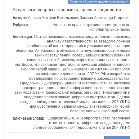
Статья в сборнике трудов конференции
Актуальные вопросы экономики, права и социологии
Авторы:
Аносов Матфей Витальевич, Землин Александр Игоревич
Рубрика:
Уголовное право и криминология, уголовно-
исполнительное право
Аннотация:
Статья посвящена комплексному уголовно-правовому
анализу ответственности за заведомо ложные
сообщения об акте терроризма в условиях цифровизации
общества. Актуальность обусловлена неуклонным ростом числа
таких преступлений, совершаемых с использованием
социальных сетей, мессенджеров и анонимных интернет-
платформ, что усиливает дестабилизирующий эффект и наносит
экономический ущерб. Цель – выявление системных проблем
квалификации деяния по ст. 207 УК РФ и разработка
предложений по совершенствованию законодательства.
Предложены дифференциация ответственности за массовое
распространение ложной информации, совершенствование
взаимодействия правоохранительных органов с IT-компаниями и
внедрение превентивных цифровых инструментов. Сделан
вывод о необходимости точечной модернизации ст. 207 УК РФ
для обеспечения баланса между антитеррористической
безопасностью и свободой слова.
Ключевые слова:
цифровизация, киберпространство, уголовная
ответственность, цифровые следы, заведомо
ложное сообщение, акт терроризма, статья 207 УК РФ