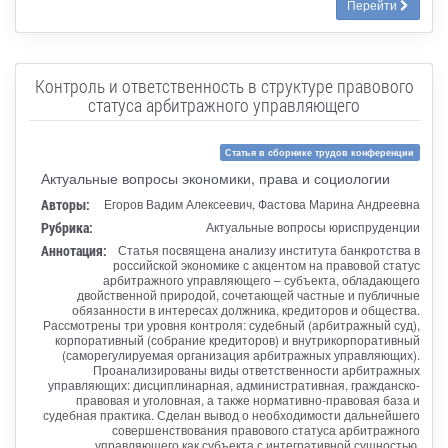
Перейти
Контроль и ответственность в структуре правового
статуса арбитражного управляющего
Статья в сборнике трудов конференции
Актуальные вопросы экономики, права и социологии
Авторы:
Егоров Вадим Алексеевич, Фастова Марина Андреевна
Рубрика:
Актуальные вопросы юриспруденции
Аннотация:
Статья посвящена анализу института банкротства в
российской экономике с акцентом на правовой статус
арбитражного управляющего – субъекта, обладающего
двойственной природой, сочетающей частные и публичные
обязанности в интересах должника, кредиторов и общества.
Рассмотрены три уровня контроля: судебный (арбитражный суд),
корпоративный (собрание кредиторов) и внутрикорпоративный
(саморегулируемая организация арбитражных управляющих).
Проанализированы виды ответственности арбитражных
управляющих: дисциплинарная, административная, гражданско-
правовая и уголовная, а также нормативно-правовая база и
судебная практика. Сделан вывод о необходимости дальнейшего
совершенствования правового статуса арбитражного
управляющего как субъекта с интегративной сущностью,