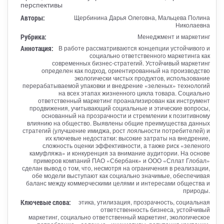
перспективы
Авторы:
Щербинина Дарья Олеговна, Мальцева Полина
Николаевна
Рубрика:
Менеджмент и маркетинг
Аннотация:
В работе рассматриваются концепции устойчивого и
социально ответственного маркетинга как
современных бизнес-стратегий. Устойчивый маркетинг
определен как подход, ориентированный на производство
экологически чистых продуктов, использование
перерабатываемой упаковки и внедрение «зеленых» технологий
на всех этапах жизненного цикла товара. Социально
ответственный маркетинг проанализирован как инструмент
продвижения, учитывающий социальные и этические вопросы,
основанный на прозрачности и стремлении к позитивному
влиянию на общество. Выявлены общие преимущества данных
стратегий (улучшение имиджа, рост лояльности потребителей) и
их ключевые недостатки: высокие затраты на внедрение,
сложность оценки эффективности, а также риск «зеленого
камуфляжа» и конкуренция за внимание аудитории. На основе
примеров компаний ПАО «Сбербанк» и ООО «Сплат Глобал»
сделан вывод о том, что, несмотря на ограничения в реализации,
обе модели выступают как социально значимые, обеспечивая
баланс между коммерческими целями и интересами общества и
природы.
Ключевые слова:
этика, утилизация, прозрачность, социальная
ответственность бизнеса, устойчивый
маркетинг, социально ответственный маркетинг, экологическое