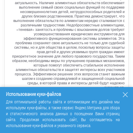
актуальность. Наличие алиментных обязательств обеспечивает
выполнение семьей своих социальных функций по поддержке
несовершеннолетних детей, нетрудоспособных родителей и
других близких родственников. Практика демонстрирует, что
выполнение обязательств по алиментам нередко сталкивается с
различными трудностями. Недобросовестные алиментщики,
«теневая» занятость и проблемы с взысканием долгов требуют
усовершенствования юридических инструментов для
эффективного функционирования системы алиментов. Эта
проблема сохраняет свою актуальность не только для судебной
системы, но и для общества в целом, поскольку вопросы защиты
прав детей и других уязвимых групп граждан имеют
приоритетное значение для любого правового государства. Таким
образом, необходимы меры по улучшению правовых механизмов,
которые помогут обеспечить стабильное исполнение
алиментных обязательств и защитят интересы всех участников
процесса. Эффективное решение этих вопросов станет важным
шагом к созданию справедливой и защищенной социальной
среды, в которой права и интересы детей будут надежно
охраняться.
Использование куки-файлов
Ключевые слова:
алиментные обязательства, соглашение об
уплате алиментов, взыскание алиментов,
Для оптимальной работы сайта и оптимизации его дизайна мы
содержание несовершеннолетних детей, ответственность
родителей
используем куки-файлы, а также сервис Яндекс.Метрика для сбора
и статистического анализа данных о посещении Вами страниц
сайта. Продолжая использовать сайт, Вы соглашаетесь на
Перейти
использование куки-файлов и указанного сервиса.