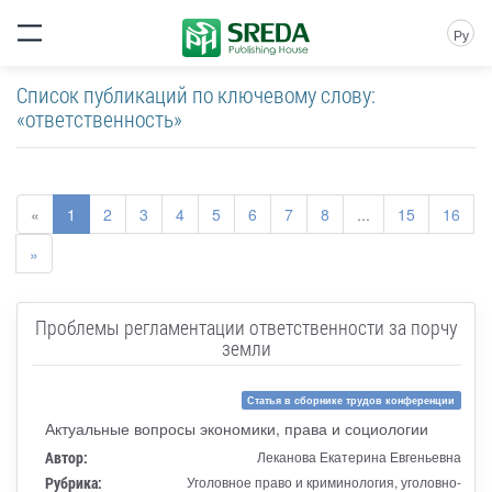
Ру
Список публикаций по ключевому слову:
«ответственность»
«
1
2
3
4
5
6
7
8
...
15
16
»
Проблемы регламентации ответственности за порчу
земли
Статья в сборнике трудов конференции
Актуальные вопросы экономики, права и социологии
Автор:
Леканова Екатерина Евгеньевна
Рубрика:
Уголовное право и криминология, уголовно-