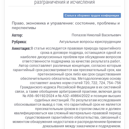
разграничения и исчисления
Статья в сборнике трудов конференции
Право, экономика и управление: состояние, проблемы и
перспективы
Автор:
Попазов Николай Васильевич
Рубрика:
Актуальные вопросы юриспруденции
Аннотация:
В статье исследуется правовая природа гарантийного
срока в договоре подряда, остающаяся одной из
наиболее дискуссионных проблем при обсуждении вопросов
ответственности подрядчика за качество результата работ.
Автор сопоставляет различные концепции, согласно которым
гарантийный срок рассматривается как пресекательный срок, как
претензионный срок либо как срок существования
обеспечительного обязательства. Методологическую основу
составляет анализ норм статей 720, 722, 724, 754–756
Гражданского кодекса Российской Федерации в их системной
связи, а также обобщение арбитражной практики, включая дела
№ А56–90192/2024 и № А32–49864/2022 и позиции высших
судебных инстанций. По результатам исследования
обосновывается вывод о том, что гарантийный срок не является
пресекательным сроком в строгом смысле и должен
квалифицироваться как сложный материально-правовой период
существования гарантийного обязательства, связанный с
моментом обнаружения недостатков и распределением бремени
доказывания между заказчиком и подрядчиком.