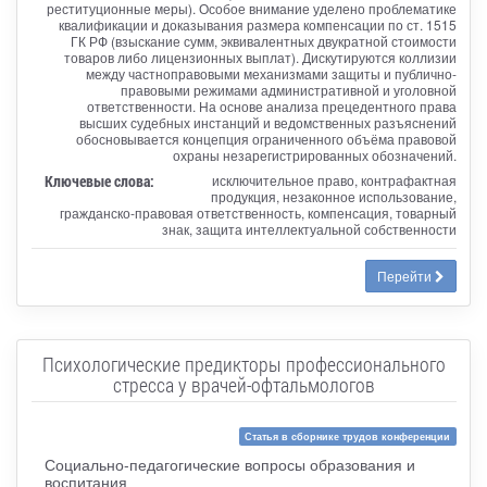
реституционные меры). Особое внимание уделено проблематике
квалификации и доказывания размера компенсации по ст. 1515
ГК РФ (взыскание сумм, эквивалентных двукратной стоимости
товаров либо лицензионных выплат). Дискутируются коллизии
между частноправовыми механизмами защиты и публично-
правовыми режимами административной и уголовной
ответственности. На основе анализа прецедентного права
высших судебных инстанций и ведомственных разъяснений
обосновывается концепция ограниченного объёма правовой
охраны незарегистрированных обозначений.
Ключевые слова:
исключительное право, контрафактная
продукция, незаконное использование,
гражданско-правовая ответственность, компенсация, товарный
знак, защита интеллектуальной собственности
Перейти
Психологические предикторы профессионального
стресса у врачей-офтальмологов
Статья в сборнике трудов конференции
Социально-педагогические вопросы образования и
воспитания