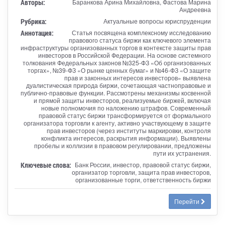
Авторы:
Баранкова Арина Михайловна, Фастова Марина
Андреевна
Рубрика:
Актуальные вопросы юриспруденции
Аннотация:
Статья посвящена комплексному исследованию
правового статуса биржи как ключевого элемента
инфраструктуры организованных торгов в контексте защиты прав
инвесторов в Российской Федерации. На основе системного
толкования Федеральных законов №325-ФЗ «Об организованных
торгах», №39-ФЗ «О рынке ценных бумаг» и №46-ФЗ «О защите
прав и законных интересов инвесторов» выявлена
дуалистическая природа биржи, сочетающая частноправовые и
публично-правовые функции. Рассмотрены механизмы косвенной
и прямой защиты инвесторов, реализуемые биржей, включая
новые полномочия по наложению штрафов. Современный
правовой статус биржи трансформируется от формального
организатора торговли к агенту, активно участвующему в защите
прав инвесторов (через институты маркировки, контроля
конфликта интересов, раскрытия информации). Выявлены
пробелы и коллизии в правовом регулировании, предложены
пути их устранения.
Ключевые слова:
Банк России, инвестор, правовой статус биржи,
организатор торговли, защита прав инвесторов,
организованные торги, ответственность биржи
Перейти