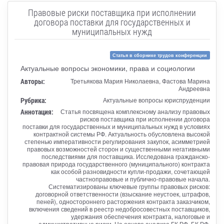
Правовые риски поставщика при исполнении
договора поставки для государственных и
муниципальных нужд
Статья в сборнике трудов конференции
Актуальные вопросы экономики, права и социологии
Авторы:
Третьякова Мария Николаевна, Фастова Марина
Андреевна
Рубрика:
Актуальные вопросы юриспруденции
Аннотация:
Статья посвящена комплексному анализу правовых
рисков поставщика при исполнении договора
поставки для государственных и муниципальных нужд в условиях
контрактной системы РФ. Актуальность обусловлена высокой
степенью императивности регулирования закупок, асимметрией
правовых возможностей сторон и существенными негативными
последствиями для поставщика. Исследована гражданско-
правовая природа государственного (муниципального) контракта
как особой разновидности купли-продажи, сочетающей
частноправовые и публично-правовые начала.
Систематизированы ключевые группы правовых рисков:
договорной ответственности (взыскание неустоек, штрафов,
пеней), одностороннего расторжения контракта заказчиком,
включения сведений в реестр недобросовестных поставщиков,
удержания обеспечения контракта, налоговые и
административные риски. На основе анализа ГК РФ, БК РФ,