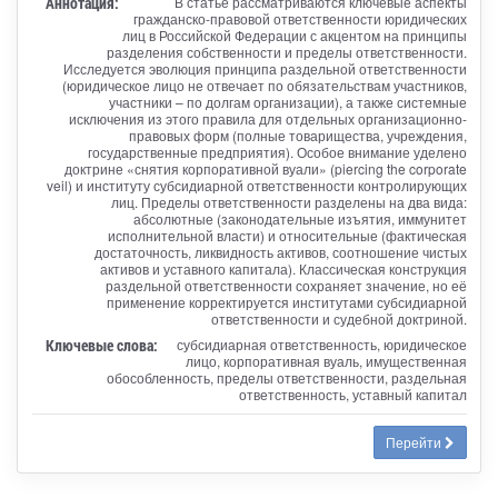
Аннотация:
В статье рассматриваются ключевые аспекты
гражданско-правовой ответственности юридических
лиц в Российской Федерации с акцентом на принципы
разделения собственности и пределы ответственности.
Исследуется эволюция принципа раздельной ответственности
(юридическое лицо не отвечает по обязательствам участников,
участники – по долгам организации), а также системные
исключения из этого правила для отдельных организационно-
правовых форм (полные товарищества, учреждения,
государственные предприятия). Особое внимание уделено
доктрине «снятия корпоративной вуали» (piercing the corporate
veil) и институту субсидиарной ответственности контролирующих
лиц. Пределы ответственности разделены на два вида:
абсолютные (законодательные изъятия, иммунитет
исполнительной власти) и относительные (фактическая
достаточность, ликвидность активов, соотношение чистых
активов и уставного капитала). Классическая конструкция
раздельной ответственности сохраняет значение, но её
применение корректируется институтами субсидиарной
ответственности и судебной доктриной.
Ключевые слова:
субсидиарная ответственность, юридическое
лицо, корпоративная вуаль, имущественная
обособленность, пределы ответственности, раздельная
ответственность, уставный капитал
Перейти