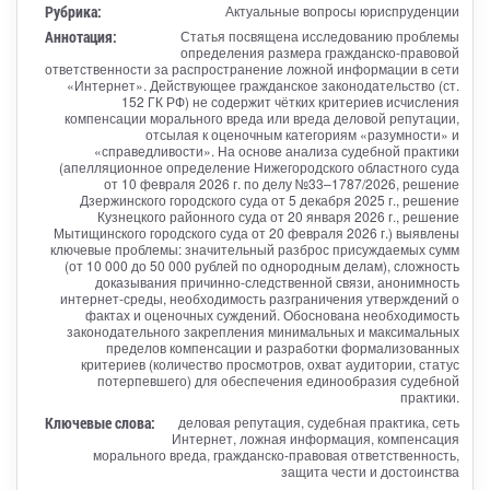
Рубрика:
Актуальные вопросы юриспруденции
Аннотация:
Статья посвящена исследованию проблемы
определения размера гражданско-правовой
ответственности за распространение ложной информации в сети
«Интернет». Действующее гражданское законодательство (ст.
152 ГК РФ) не содержит чётких критериев исчисления
компенсации морального вреда или вреда деловой репутации,
отсылая к оценочным категориям «разумности» и
«справедливости». На основе анализа судебной практики
(апелляционное определение Нижегородского областного суда
от 10 февраля 2026 г. по делу №33–1787/2026, решение
Дзержинского городского суда от 5 декабря 2025 г., решение
Кузнецкого районного суда от 20 января 2026 г., решение
Мытищинского городского суда от 20 февраля 2026 г.) выявлены
ключевые проблемы: значительный разброс присуждаемых сумм
(от 10 000 до 50 000 рублей по однородным делам), сложность
доказывания причинно-следственной связи, анонимность
интернет-среды, необходимость разграничения утверждений о
фактах и оценочных суждений. Обоснована необходимость
законодательного закрепления минимальных и максимальных
пределов компенсации и разработки формализованных
критериев (количество просмотров, охват аудитории, статус
потерпевшего) для обеспечения единообразия судебной
практики.
Ключевые слова:
деловая репутация, судебная практика, сеть
Интернет, ложная информация, компенсация
морального вреда, гражданско-правовая ответственность,
защита чести и достоинства