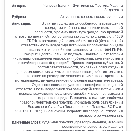
Авторы:
Чупрова Евгения Дмитриевна, Фастова Марина
Андреевна
Рубрика:
Актуальные вопросы юриспруденции
Аннотация:
В статье исследуются особенности возмещения
вреда, причинённого источником повышенной
опасности, в рамках института гражданско-правовой
ответственности. Основное внимание уделено анализу ст. 1079
ГК РФ, закрепляющей режим объективной (безвиновной)
ответственности владельца источника в противовес общему
правилу о виновной ответственности по ст. 1064 ГК РФ.
Раскрыты доктринальные подходы к пониманию категории
«источник повышенной опасности» (объектный, деятельностный
и комбинированный критерий). Проанализирован субъектный
состав ответственности, основания освобождения
(непреодолимая сила, умысел потерпевшего), обстоятельства,
влияющие на размер возмещения (грубая неосторожность
потерпевшего, имущественное положение причинителя вреда).
Отдельное внимание уделено специфике солидарной
ответственности владельцев при взаимодействии источников и
порядку возмещения реального ущерба, упущенной выгоды и
морального вреда. Выявлены ключевые проблемы
правоприменительной практики, показана роль разъяснений
Верховного Суда РФ (Постановление Пленума ВС РФ от
26.01.2010 № 1). Обозначены направления совершенствования
правового регулирования.
Ключевые слова:
судебная практика, правоприменение, источник
повышенной опасности, солидарная
ответственность, возмещение вреда, гражданско-правовая