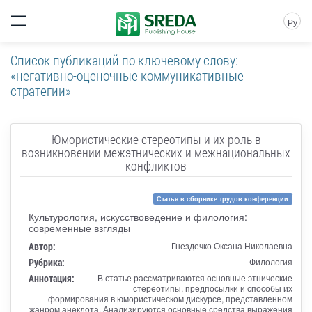
Ру
Список публикаций по ключевому слову:
«негативно-оценочные коммуникативные
стратегии»
Юмористические стереотипы и их роль в
возникновении межэтнических и межнациональных
конфликтов
Статья в сборнике трудов конференции
Культурология, искусствоведение и филология:
современные взгляды
Автор:
Гнездечко Оксана Николаевна
Рубрика:
Филология
Аннотация:
В статье рассматриваются основные этнические
стереотипы, предпосылки и способы их
формирования в юмористическом дискурсе, представленном
жанром анекдота. Анализируются основные средства выражения