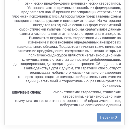
этнических предубеждений юмористических стереотипов.
Устанавливаются причины и способы их формирования,
предлагается новый принцип классификации стереотипов в
плоскости психолингвистики. Автором также представлены схемы
восприятия юмора русским и немецким этносами. На материале
анекдотов как одной из основных форм современной
юмористической культуры показано, как срабатывают данные
схемы и как проявляются этнические стереотипы в анекдоте.
Выявляется актуальность стереотипов и их влияние на
изменение и исчезновение определенных анекдотов из
национального обихода. Предметом изучения также являются
этнические предубеждения, средствами выражения которых в
политическом дискурсе являются негативно-оценочные
коммуникативные стратегии ценностной дифференциации,
дистанциирования, дискредитации иностранцев. Объединяясь и
взаимодействуя друг с другом, эти стратегии способствуют
реализации глобального коммуникативного намерения
консерваторов создать с помощью пейоративных лексических
единиц негативный и стереотипный образ иммигрантов у
британцев.
Ключевые слова:
юмористические стереотипы, этнические
стереотипы, негативно-оценочные
коммуникативные стратегии, стереотипный образ иммигрантов,
пейоративные лексические единицы
Перейти