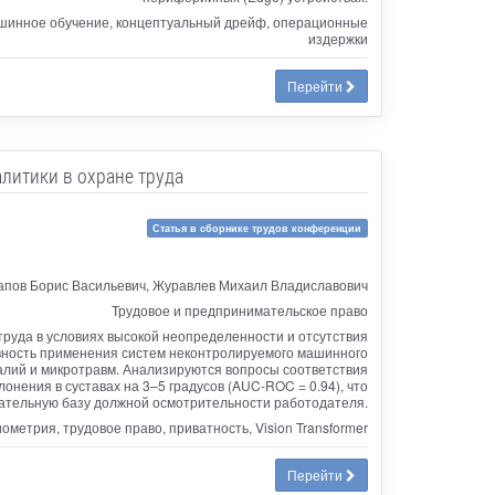
ашинное обучение, концептуальный дрейф, операционные
издержки
Перейти
литики в охране труда
Статья в сборнике трудов конференции
апов Борис Васильевич, Журавлев Михаил Владиславович
Трудовое и предпринимательское право
уда в условиях высокой неопределенности и отсутствия
вность применения систем неконтролируемого машинного
омалий и микротравм. Анализируются вопросы соответствия
нения в суставах на 3–5 градусов (AUC-ROC = 0.94), что
ательную базу должной осмотрительности работодателя.
метрия, трудовое право, приватность, Vision Transformer
Перейти