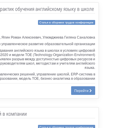
рактик обучения английскому языку в школе
Статья в сборнике трудов конференции
ч, Япин Роман Алексеевич, Улюмджиева Гиляна Саналовна
 управленческое развитие образовательной организации
авания английского языка в школах в условиях цифровой
020 и модели TOE (Technology-Organization-Environment)
Выявлен разрыв между доступностью цифровых ресурсов и
руководителям школ, методистам и учителям английского
языка.
авленческих решений, управление школой, ERP-система в
разовании, модель TOE, бизнес-аналитика в образовании
Перейти
й в компании
Статья в сборнике трудов конференции