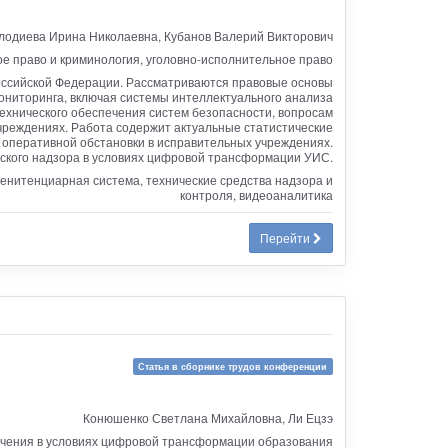
лодиева Ирина Николаевна, Кубанов Валерий Викторович
ое право и криминология, уголовно-исполнительное право
оссийской Федерации. Рассматриваются правовые основы
ониторинга, включая системы интеллектуального анализа
ехнического обеспечения систем безопасности, вопросам
чреждениях. Работа содержит актуальные статистические
оперативной обстановки в исправительных учреждениях.
ского надзора в условиях цифровой трансформации УИС.
енитенциарная система, технические средства надзора и
контроля, видеоаналитика
Перейти
Статья в сборнике трудов конференции
Конюшенко Светлана Михайловна, Ли Ецзэ
чения в условиях цифровой трансформации образования