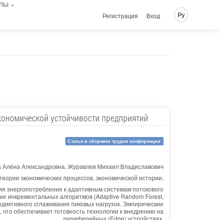
лы
Ру
Регистрация
Вход
кономической устойчивости предприятий
Статья в сборнике трудов конференции
а Алёна Александровна, Журавлев Михаил Владиславович
теории экономических процессов, экономической истории.
ия энергопотребления к адаптивным системам потокового
ние инкрементальных алгоритмов (Adaptive Random Forest,
диктивного сглаживания пиковых нагрузок. Эмпирические
что обеспечивает готовность технологии к внедрению на
периферийных (Edge) устройствах.