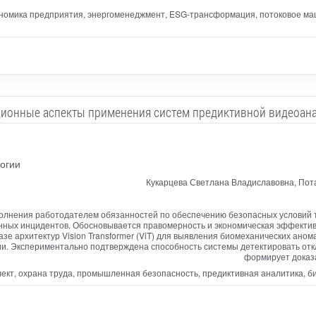
ономика предприятия, энергоменеджмент, ESG-трансформация, потоковое м
ионные аспекты применения систем предиктивной видеоана
огии
Кукарцева Светлана Владиславовна, Пот
лнения работодателем обязанностей по обеспечению безопасных условий тр
нных инцидентов. Обосновывается правомерность и экономическая эффекти
базе архитектур Vision Transformer (ViT) для выявления биомеханических ан
. Экспериментально подтверждена способность системы детектировать откло
формирует доказ
ект, охрана труда, промышленная безопасность, предиктивная аналитика, био