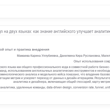
ign на двух языках: как знание английского улучшает аналити
ой опыт и практика внедрения
Мамаева Карина Уллубиевна, Данилкина Кира Руслановна, Магил
Опыт использования сов
ского языка как общего профессионального кода в совместной работе бизнес-
анд, использованием англоязычных аналитических инструментов и необходи
рминологического анализа и модельного кейса показано, что владение базов
ретации метрик и ускоряет переход от данных к дизайн-итерациям. Результа
аналитика и дизайнера, включающая общий глоссарий, карту метри
аналитика, удаленные команды, data-driven design, conversion rate, funnel, uni