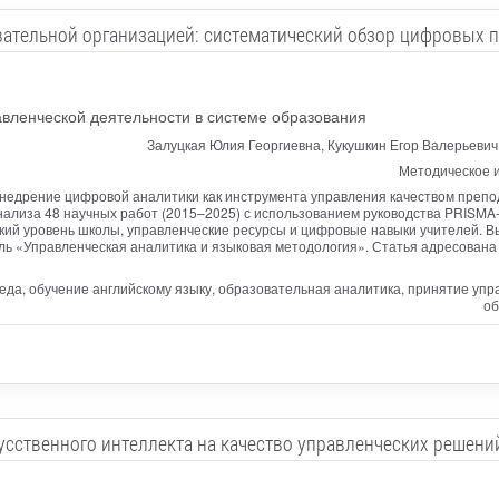
вательной организацией: систематический обзор цифровых п
вленческой деятельности в системе образования
Залуцкая Юлия Георгиевна, Кукушкин Егор Валерьеви
Методическое и
внедрение цифровой аналитики как инструмента управления качеством препод
лиза 48 научных работ (2015–2025) с использованием руководства PRISMA-2
кий уровень школы, управленческие ресурсы и цифровые навыки учителей. 
ь «Управленческая аналитика и языковая методология». Статья адресована 
да, обучение английскому языку, образовательная аналитика, принятие упр
об
усственного интеллекта на качество управленческих решени