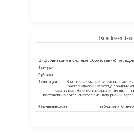
Data-driven des
Цифровизация в системе образования: передов
Авторы:
Рубрика:
Аннотация:
В статье рассматривается роль англий
ростом удаленных международных ком
показателями. На основе обзора источников, те
постановки гипотез, снижает риск неверной интерп
Ключевые слова:
веб-дизайн, бизнес-