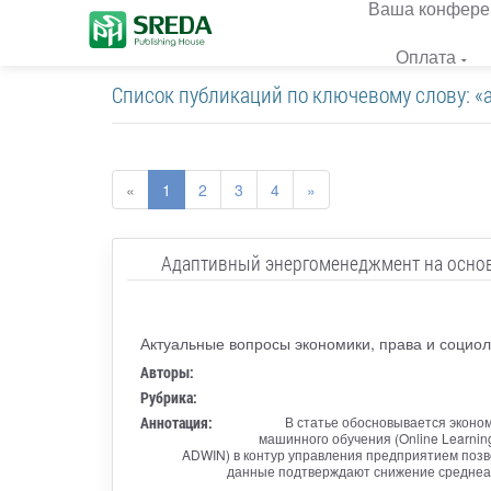
Ваша конфере
Оплата
Список публикаций по ключевому слову: «
«
1
2
3
4
»
Адаптивный энергоменеджмент на основ
Актуальные вопросы экономики, права и социол
Авторы:
Рубрика:
Аннотация:
В статье обосновывается эконо
машинного обучения (Online Learning
ADWIN) в контур управления предприятием позв
данные подтверждают снижение среднеабс