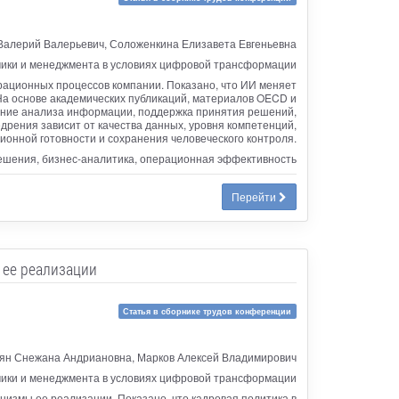
Валерий Валерьевич, Соложенкина Елизавета Евгеньевна
мики и менеджмента в условиях цифровой трансформации
рационных процессов компании. Показано, что ИИ меняет
 На основе академических публикаций, материалов OECD и
ение анализа информации, поддержка принятия решений,
дрения зависит от качества данных, уровня компетенций,
ионной готовности и сохранения человеческого контроля.
решения, бизнес-аналитика, операционная эффективность
Перейти
 ее реализации
Статья в сборнике трудов конференции
ян Снежана Андриановна, Марков Алексей Владимирович
мики и менеджмента в условиях цифровой трансформации
низмы ее реализации. Показано, что кадровая политика в