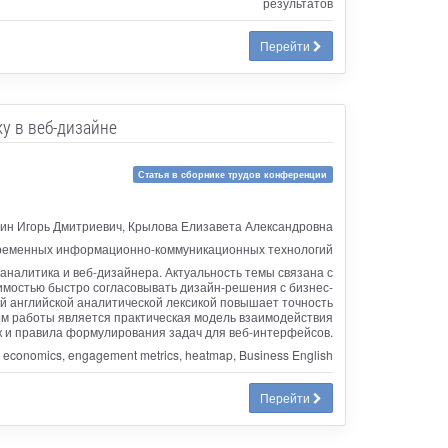
результатов
Перейти
ку в веб-дизайне
Статья в сборнике трудов конференции
ин Игорь Дмитриевич, Крылова Елизавета Александровна
ременных информационно-коммуникационных технологий
аналитика и веб-дизайнера. Актуальность темы связана с
мостью быстро согласовывать дизайн-решения с бизнес-
ой английской аналитической лексикой повышает точность
том работы является практическая модель взаимодействия
к и правила формулирования задач для веб-интерфейсов.
t economics, engagement metrics, heatmap, Business English
Перейти