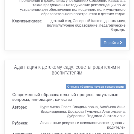
проявления в дошкольных учреждениях Северного Кавказа, а
также предложены методические рекомендации по их
устранению для обеспечения полноценного поликультурного
образовательного пространства в детских садах.
Ключевые слова:
детский сад, Северный Кавказ, дошкольник,
поликультурное образование, педагогические
барьеры
Перейти
Адаптация к детскому саду: советы родителям и
воспитателям
Статья в сборнике трудов конференции
Современный образовательный процесс: актуальные
вопросы, инновации, качество
Авторы:
Нургалиева Олеся Владимировна, Алябьева Анна
Владимировна, Дроздова Гульмира Анатольевна,
Дубровина Людмила Анатольевна
Рубрика:
Личностные ресурсы и психологическое здоровье
родителей
Авторы отмечают, что актуальность темы работы