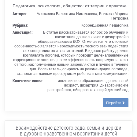
Педагогика, психология, общество: от теории к практике
Авторы:
Алексеева Валентина Николаевна, Бычкова Марина
Петровна
Рубрика:
Коррекционная педагогика
Аннотация:
В статье рассматривается вопрос об обучении и
воспитании дошкольников с дизартрией в
общеразвивающем ДОУ. Отмечается, что ключевой
особенностью является необходимость тесного взаимодействия
всех специалистов и воспитателей. В идеале работу должен
возглавлять логопед, который проводит целенаправленные
коррекционные занятия, но ее эффективность напрямую зависит
от того, как полученные навыки закрепляются в группе в течение
дня. Воспитатель, опираясь на рекомендации логопеда,
становится главным проводником ребенка в мир коммуникации.
Ключевые слова:
инклюзивное образование, дошкольный
возраст, дизартрия, дизартрические
расстройства, общеразвивающий детский сад
Перейти
Взаимодействие детского сада, семьи и церкви
в духовно-нравственном воспитании детей