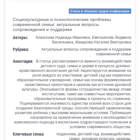
Статья в сборнике трудов конференции
Социокультурные и психологические проблемы
современной семьи: актуальные вопросы
сопровождения и поддержки
Авторы:
Алексеева Надежда Ивановна, Емельянова Людмила
Васильевна, Макарова Наталия Викторовна
Рубрика:
Актуальные вопросы сопровождения и поддержки
современной семьи
Аннотация:
В статье рассматривается важность взаимодействия
детского сада, семьи и церкви в процессе духовно-
нравственного воспитания детей. Акцентируется внимание на
роли каждого из участников: детский сад как первичное
образовательное учреждение, семья как основа формирования
нравственных ориентиров и церковь как источник духовной
культуры. Описываются формы сотрудничества между этими
институтами, такие как совместные мероприятия,
образовательные программы и проекты по служению.
Подчеркивается значимость единства усилий всех сторон для
создания благоприятной среды, способствующей гармоничному
развитию ребенка с высокими моральными устоями. Публикация
направлена на привлечение внимания к необходимости
комплексного подхода в воспитании подрастающего поколения в
условиях современного общества.
Ключевые слова:
педагогика, детский сад, взаимодействие,
семья, духовная культура, церковь,