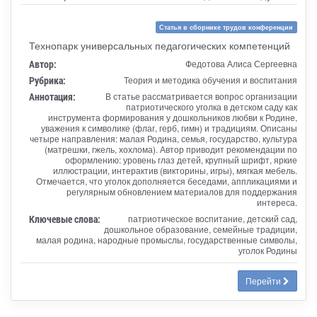
Статья в сборнике трудов конференции
Технопарк универсальных педагогических компетенций
Автор:
Федотова Алиса Сергеевна
Рубрика:
Теория и методика обучения и воспитания
Аннотация:
В статье рассматривается вопрос организации
патриотического уголка в детском саду как
инструмента формирования у дошкольников любви к Родине,
уважения к символике (флаг, герб, гимн) и традициям. Описаны
четыре направления: малая Родина, семья, государство, культура
(матрешки, гжель, хохлома). Автор приводит рекомендации по
оформлению: уровень глаз детей, крупный шрифт, яркие
иллюстрации, интерактив (викторины, игры), мягкая мебель.
Отмечается, что уголок дополняется беседами, аппликациями и
регулярным обновлением материалов для поддержания
интереса.
Ключевые слова:
патриотическое воспитание, детский сад,
дошкольное образование, семейные традиции,
малая родина, народные промыслы, государственные символы,
уголок Родины
Перейти