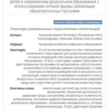
детей в современном дошкольном образовании с
использованием сетевой формы реализации
образовательных программ
Статья в сборнике трудов конференции
Технопарк универсальных педагогических компетенций
Авторы:
Казенова Ирина Петровна, Петриченко Петр
Александрович, Иванова Любовь Анатольевна
Рубрика:
Тенденции развития цифрового образования
Аннотация:
В статье рассматривается опыт организации
технического образования для дошкольников в рамках
сетевого взаимодействия между Центром цифрового
образования «IT-Куб» и детскими садами. Описываются
адаптированные программы по кибергигиене, робототехнике,
алгоритмике и системному администрированию, а также
структура сетевого взаимодействия и результаты его
реализации. Акцентируется внимание на важности учета
возрастных особенностей и создания безопасной цифровой
среды для подготовки детей к технически развитому миру.
Ключевые слова:
компетенции, детский сад, робототехника,
дошкольники, проектная деятельность,
цифровая среда, алгоритмика, возрастные особенности,
кибергигиена, системное администрирование, дополнительное
дошкольное образование, техническая направленность, сетевая
форма реализации, IT-куб, адаптация программ