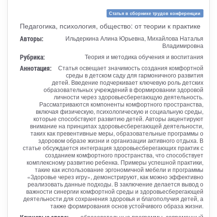
Статья в сборнике трудов конференции
Педагогика, психология, общество: от теории к практике
Авторы:
Ильдеркина Алина Юрьевна, Михайлова Наталья
Владимировна
Рубрика:
Теория и методика обучения и воспитания
Аннотация:
Статья освещает значимость создания комфортной
среды в детском саду для гармоничного развития
детей. Введение подчеркивает ключевую роль детских
образовательных учреждений в формировании здоровой
личности через здоровьесберегающую деятельность.
Рассматриваются компоненты комфортного пространства,
включая физическую, психологическую и социальную среды,
которые способствуют развитию детей. Авторы акцентируют
внимание на принципах здоровьесберегающей деятельности,
таких как превентивные меры, образовательные программы о
здоровом образе жизни и организации активного отдыха. В
статье обсуждается интеграция здоровьесберегающих практик с
созданием комфортного пространства, что способствует
комплексному развитию ребенка. Примеры успешной практики,
такие как использование эргономичной мебели и программы
«Здоровье через игру», демонстрируют, как можно эффективно
реализовать данные подходы. В заключение делается вывод о
важности синергии комфортной среды и здоровьесберегающей
деятельности для сохранения здоровья и благополучия детей, а
также формирования основ устойчивого образа жизни.
образовательные программы, современный