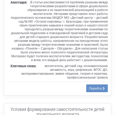
Аннотация:
В статье рассматривается проблема разрыва между
теоретическими разработками в сфере дошкольного
образования и их практической реализацией в работе
воспитателя. Авторами представлен опыт работы
педагогического коллектива МАДОУ МО «Детский центр – детский
сад №180 «Остров сокровищ» г. Краснодар, при применении
своих практических навыков и знаний искал и нашёл способ
преодолеть разрыв между теоретическими знаниями по
дошкольной педагогике и повседневной практикой в детском саду
для детей старшего дошкольного возраста. Разработанная
авторами модель работы, направленная на преодоление этого
разрыва между теоретическими знаниями и практикой, была
названа «Поняли – Сделали – Обсудили». Для написания статьи
было изучено много психолого-педагогической литературы
Материал будет полезен воспитателям, методистам, психологам
и всем, кто каждый день работает с дошкольниками.
Ключевые слова:
воспитатель, детский сад, познавательная
активность, игра, рефлексия, ФГОС ДО,
экспериментирование, живое общение, теория и практика,
профессиональная тревога
Перейти
Условия формирования самостоятельности детей
дошкольного возраста