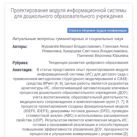
Проектирование модуля информационной системы
для дошкольного образовательного учреждения
Статья в сборнике трудов конференции
Актуальные вопросы гуманитарных и социальных наук
Авторы:
Журавлёв Михаил Владиславович, Глинская Анна
Романовна, Кукарцева Светлана Владиславовна,
Панченко Вероника Юрьевна
Рубрика:
Тенденции развития цифрового образования
Аннотация:
В статье представлен опыт проектирования модуля
информационной системы (ИС) для детского сада с
применением методологии структурного моделирования и CASE-
средства BPwin [4; 6]. Целью работы является разработка
архитектуры ИС, обеспечивающей автоматизацию ключевых
процессов дошкольного образовательного учреждения (ДОУ):
учета воспитанников, образовательной деятельности,
медицинского сопровождения и комплектования групп [1; 7]. В
процессе проектирования созданы функциональные модели
(IDEF0, IDEF3), диаграммы потоков данных (DFD), проведен
стоимостный анализ (ABC) и использованы расширенные
свойства (UDP). Результатом является комплексная модель ИС,
готовая к программной реализации и способствующая
повышению эффективности управления ДОУ, прозрачности
процессов и улучшению коммуникации с родителями [2].