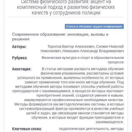
Система физического развития: акцент на
комплексный подход к развитию физических
качеств у сотрудников полиции
Статья в сборнике трудов конференции
Современное образование: инновации, вызовы и
решения
Авторы:
Торопов Виктор Алексеевич, Силкин Николай
Николаевич, Никишкин Александр Владимирович
Рубрика:
Физическая культура и спорт в образовательном
процессе
Аннотация:
В статье авторами раскрыта методика обучения
физическим упражнениям, рассмотрены условия
успешного их применения, выявлены особенности, от которых
зависит применение того или иного метода обучения. Под
методами обучения авторы понимают способы учебной работы
преподавателя с занимающимися, в процессе которых протекает
приобретение знаний, создаются умения и навыки,
аккумулируются профессионально необходимые качества.
Методы формируются как методологические системы, в которых
системообразующий фактор проявляется в качестве учебных
целей и задач, где связующим звеном становятся методы
обучения, в которые входят функции преподавателя и
занимающегося.
Ключевые слова:
педагогическая деятельность, методы