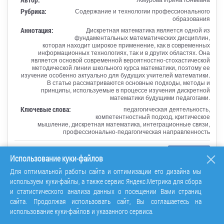
Рубрика:
Содержание и технологии профессионального
образования
Аннотация:
Дискретная математика является одной из
фундаментальных математических дисциплин,
которая находит широкое применение, как в современных
информационных технологиях, так и в других областях. Она
является основой современной вероятностно-стохастической
методической линии школьного курса математики, поэтому ее
изучение особенно актуально для будущих учителей математики.
В статье рассматриваются основные подходы, методы и
принципы, используемые в процессе изучения дискретной
математики будущими педагогами.
Ключевые слова:
педагогическая деятельность,
компетентностный подход, критическое
мышление, дискретная математика, интеграционные связи,
профессионально-педагогическая направленность
Перейти
Использование куки-файлов
Для оптимальной работы сайта и оптимизации его дизайна мы
используем куки-файлы, а также сервис Яндекс.Метрика для сбора
и статистического анализа данных о посещении Вами страниц
сайта. Продолжая использовать сайт, Вы соглашаетесь на
«
1
2
3
4
»
использование куки-файлов и указанного сервиса.