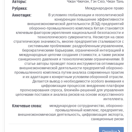
Авторы:
Чжан Чжичэн, Гэн Сюэ, Чжан Тань
Рубрика:
Международное право
Аннотация:
В условиях глобализации и геополитической
конкуренции повышение эффективности
внешнеэкономической деятельности (ВЭД) предприятий
оборонно-промышленного комплекса Китая становится
ключевым фактором укрепления национальной безопасности и
технологического суверенитета. Несмотря на свою
стратегическую значимость, многие предприятия сталкиваются с
системными проблемами: раздробленным управлением,
бюрократическими барьерами, ограниченной интеграцией в
международные цепочки создания стоимости, а также риском
санкционного давления и технологическими ограничениями. В
статье авторы проводят поиск инструментов оптимизации
внешнеэкономической деятельности предприятий оборонно-
промышленного комплекса путем анализа современных практик
и их адаптации к конкретным условиям оборонной отрасли.
Делается вывод о необходимости особого внимания к
цифровизации процессов: внедрению платформ
прогнозирования спроса, блокчейн-решений для управления
цепочками поставок и анализа рисков на основе искусственного
интеллекта.
Ключевые слова:
международное сотрудничество, оборонно-
промышленный комплекс, предприятие,
внешнеэкономическая деятельность, цифровизация экспорта,
санкционные риски
Перейти