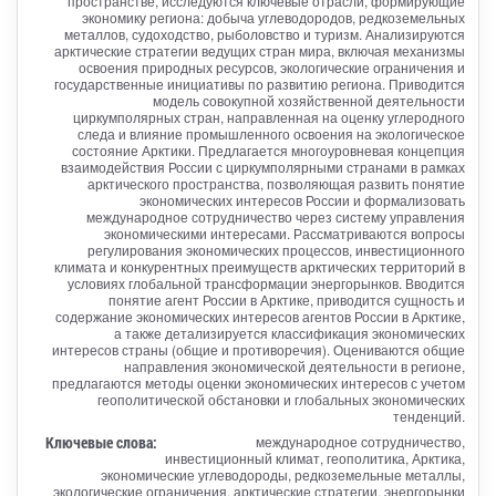
пространстве, исследуются ключевые отрасли, формирующие
экономику региона: добыча углеводородов, редкоземельных
металлов, судоходство, рыболовство и туризм. Анализируются
арктические стратегии ведущих стран мира, включая механизмы
освоения природных ресурсов, экологические ограничения и
государственные инициативы по развитию региона. Приводится
модель совокупной хозяйственной деятельности
циркумполярных стран, направленная на оценку углеродного
следа и влияние промышленного освоения на экологическое
состояние Арктики. Предлагается многоуровневая концепция
взаимодействия России с циркумполярными странами в рамках
арктического пространства, позволяющая развить понятие
экономических интересов России и формализовать
международное сотрудничество через систему управления
экономическими интересами. Рассматриваются вопросы
регулирования экономических процессов, инвестиционного
климата и конкурентных преимуществ арктических территорий в
условиях глобальной трансформации энергорынков. Вводится
понятие агент России в Арктике, приводится сущность и
содержание экономических интересов агентов России в Арктике,
а также детализируется классификация экономических
интересов страны (общие и противоречия). Оцениваются общие
направления экономической деятельности в регионе,
предлагаются методы оценки экономических интересов с учетом
геополитической обстановки и глобальных экономических
тенденций.
Ключевые слова:
международное сотрудничество,
инвестиционный климат, геополитика, Арктика,
экономические углеводороды, редкоземельные металлы,
экологические ограничения, арктические стратегии, энергорынки