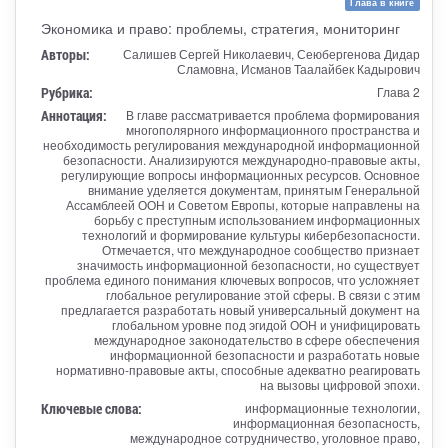
Глава в книге
Экономика и право: проблемы, стратегия, мониторинг
Авторы:
Салишев Сергей Николаевич, Сеюбергенова Дидар
Сламовна, Исманов Таалайбек Кадырович
Рубрика:
Глава 2
Аннотация:
В главе рассматривается проблема формирования
многополярного информационного пространства и
необходимость регулирования международной информационной
безопасности. Анализируются международно-правовые акты,
регулирующие вопросы информационных ресурсов. Основное
внимание уделяется документам, принятым Генеральной
Ассамблеей ООН и Советом Европы, которые направлены на
борьбу с преступным использованием информационных
технологий и формирование культуры кибербезопасности.
Отмечается, что международное сообщество признает
значимость информационной безопасности, но существует
проблема единого понимания ключевых вопросов, что усложняет
глобальное регулирование этой сферы. В связи с этим
предлагается разработать новый универсальный документ на
глобальном уровне под эгидой ООН и унифицировать
международное законодательство в сфере обеспечения
информационной безопасности и разработать новые
нормативно-правовые акты, способные адекватно реагировать
на вызовы цифровой эпохи.
Ключевые слова:
информационные технологии,
информационная безопасность,
международное сотрудничество, уголовное право,