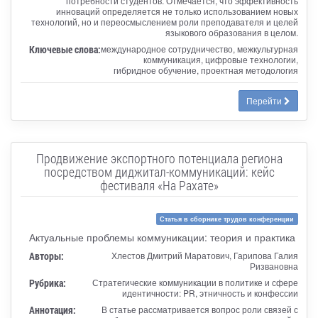
потребности студентов. Отмечается, что эффективность
инноваций определяется не только использованием новых
технологий, но и переосмыслением роли преподавателя и целей
языкового образования в целом.
Ключевые слова:
международное сотрудничество, межкультурная
коммуникация, цифровые технологии,
гибридное обучение, проектная методология
Перейти
Продвижение экспортного потенциала региона
посредством диджитал-коммуникаций: кейс
фестиваля «На Рахате»
Статья в сборнике трудов конференции
Актуальные проблемы коммуникации: теория и практика
Авторы:
Хлестов Дмитрий Маратович, Гарипова Галия
Ризвановна
Рубрика:
Стратегические коммуникации в политике и сфере
идентичности: PR, этничность и конфессии
Аннотация:
В статье рассматривается вопрос роли связей с