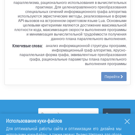
параллелизма, рационального использования в вычислительных
практиках. Для целенаправленного преобразования
специальных сечений информационного графа алгоритма
используются эвристические методы, реализованные в форме
API-вызовов на встроенном скриптовом языке Lua. Основными
целевыми критериями являются достижение максимальной
плотности кода, максимизация скорости выполнения программы
и минимизация вычислительной трудоёмкости получения
данного плана параллельного выполнения.
Ключевые слова:
анализ информационной структуры программ,
информационный граф алгоритма, ярусно-
параллельная форма графа, эквивалентные преобразования
графа, рациональные параметры плана параллельного
выполнения программы
Перейти
Использование куки-файлов
Для оптимальной работы сайта и оптимизации его дизайна мы
используем куки-файлы, а также сервис Яндекс.Метрика для сбора