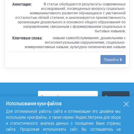
Аннотация:
В статье обобщаются результаты современных
исследований, посвященных вопросу социально-
коммуникативного развития обучающихся с умственной
отсталостью лёгкой степени, и анализируется преемственность
организации дошкольного и основного общего образования по
направлениям, связанным с формированием социальных и
бытовых навыков.
Ключевые слова:
навыки самообслуживания, дошкольники с
интеллектуальными нарушениями, социально-
коммуникативные навыки, культурно-гигиенические навыки
Перейти
Использование куки-файлов
Для оптимальной работы сайта и оптимизации его дизайна мы
используем куки-файлы, а также сервис Яндекс.Метрика для сбора
и статистического анализа данных о посещении Вами страниц
сайта. Продолжая использовать сайт, Вы соглашаетесь на