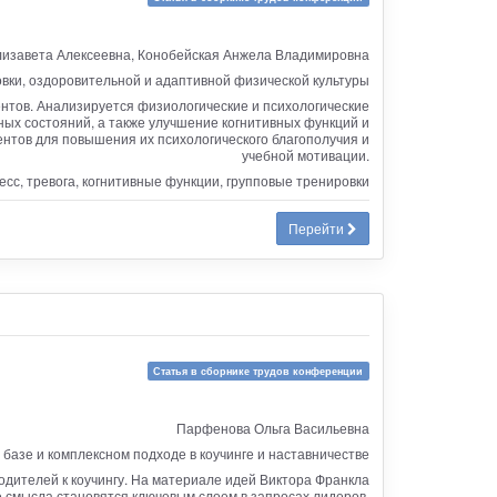
изавета Алексеевна, Конобейская Анжела Владимировна
овки, оздоровительной и адаптивной физической культуры
нтов. Анализируется физиологические и психологические
ных состояний, а также улучшение когнитивных функций и
нтов для повышения их психологического благополучия и
учебной мотивации.
сс, тревога, когнитивные функции, групповые тренировки
Перейти
Статья в сборнике трудов конференции
Парфенова Ольга Васильевна
базе и комплексном подходе в коучинге и наставничестве
одителей к коучингу. На материале идей Виктора Франкла
е смысла становятся ключевым слоем в запросах лидеров,