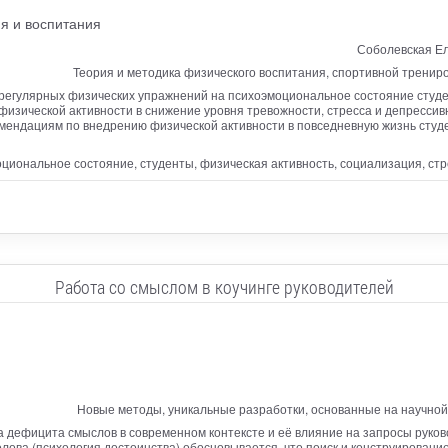
я и воспитания
Соболевская Ел
Теория и методика физического воспитания, спортивной тренир
 регулярных физических упражнений на психоэмоциональное состояние студе
изической активности в снижение уровня тревожности, стресса и депрессив
омендациям по внедрению физической активности в повседневную жизнь студе
циональное состояние, студенты, физическая активность, социализация, стре
Работа со смыслом в коучинге руководителей
Новые методы, уникальные разработки, основанные на научной 
 дефицита смыслов в современном контексте и её влияние на запросы руков
лова (психология достоинства) обосновывается, что поиск и конструировани