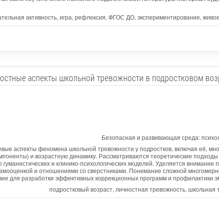
вательная активность, игра, рефлексия, ФГОС ДО, экспериментирование, живо
остные аспекты школьной тревожности в подростковом воз
Безопасная и развивающая среда: психо
евые аспекты феномена школьной тревожности у подростков, включая её, мно
мпоненты) и возрастную динамику. Рассматриваются теоретические подходы
о гуманистических и клинико-психологических моделей. Уделяется внимание
 самооценкой и отношениями со сверстниками. Понимание сложной многомерн
ие для разработки эффективных коррекционных программ и профилактики эм
подростковый возраст, личностная тревожность, школьная т