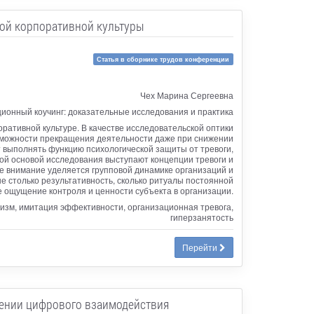
ной корпоративной культуры
Статья в сборнике трудов конференции
Чех Марина Сергеевна
ионный коучинг: доказательные исследования и практика
ативной культуре. В качестве исследовательской оптики
зможности прекращения деятельности даже при снижении
т выполнять функцию психологической защиты от тревоги,
ой основой исследования выступают концепции тревоги и
ое внимание уделяется групповой динамике организаций и
е столько результативность, сколько ритуалы постоянной
 ощущение контроля и ценности субъекта в организации.
лизм, имитация эффективности, организационная тревога,
гиперзанятость
Перейти
лении цифрового взаимодействия