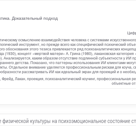
ктика. Доказательный подход
Цифр
ическому осмыслению взаимодействия человека с системами искусственного и
логический инструмент, но прежде всего как специфический психический объе
ого обоснования этого тезиса привлекается ряд психоаналитических концепци
 (1930), концепт «мертвой матери» А. Грина (1980), лакановская категория 
6). Анализируется, каким образом отсутствие подлинной субъектности у ИИ
раннего детства. Показано, что паттерны использования ИИ клиентами могу
кты. Отдельное внимание уделяется профессиональным рискам для коуча, с
образности рассматривать ИИ как идеальный экран для проекций и о необхо
а, Фрейд, Лакан, проекция, психоаналитический коучинг, профессиональная 
объектные от
 физической культуры на психоэмоциональное состояние с