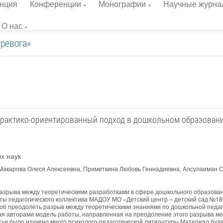
нция
Конференции
Монографии
Научные журна
О нас
тревога»
рактико-ориентированный подход в дошкольном образован
х наук
Макарова Олеся Алексеевна, Приметкина Любовь Геннадиевна, Алсулаиман 
азрыва между теоретическими разработками в сфере дошкольного образовани
ы педагогического коллектива МАДОУ МО «Детский центр – детский сад №180
соб преодолеть разрыв между теоретическими знаниями по дошкольной педаго
ая авторами модель работы, направленная на преодоление этого разрыва ме
ьи было изучено много психолого-педагогической литературы Материал буде