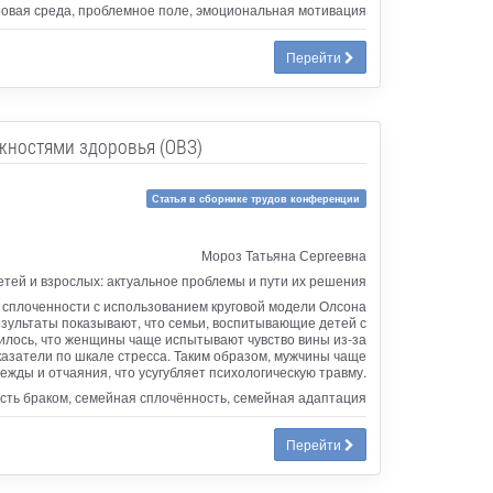
фровая среда, проблемное поле, эмоциональная мотивация
Перейти
жностями здоровья (ОВЗ)
Статья в сборнике трудов конференции
Мороз Татьяна Сергеевна
тей и взрослых: актуальное проблемы и пути их решения
 сплоченности с использованием круговой модели Олсона
Результаты показывают, что семьи, воспитывающие детей с
илось, что женщины чаще испытывают чувство вины из-за
казатели по шкале стресса. Таким образом, мужчины чаще
ды и отчаяния, что усугубляет психологическую травму.
ость браком, семейная сплочённость, семейная адаптация
Перейти