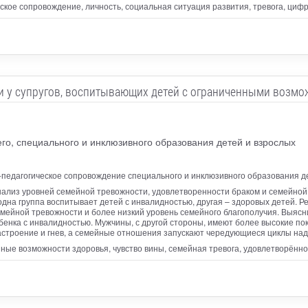
ское сопровождение, личность, социальная ситуация развития, тревога, ци
и у супругов, воспитывающих детей с ограниченными возмо
о, специального и инклюзивного образования детей и взрослых
-педагогическое сопровождение специального и инклюзивного образования де
нализ уровней семейной тревожности, удовлетворенности браком и семейной
: одна группа воспитывает детей с инвалидностью, другая – здоровых детей. 
мейной тревожности и более низкий уровень семейного благополучия. Выясн
бенка с инвалидностью. Мужчины, с другой стороны, имеют более высокие по
троение и гнев, а семейные отношения запускают чередующиеся циклы надеж
ные возможности здоровья, чувство вины, семейная тревога, удовлетворённ