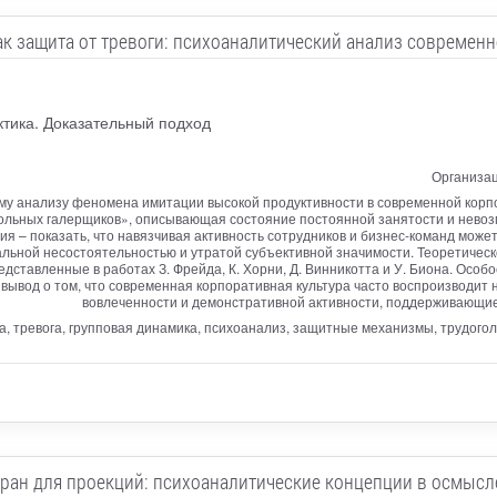
к защита от тревоги: психоаналитический анализ современ
ктика. Доказательный подход
Организац
у анализу феномена имитации высокой продуктивности в современной корпор
ольных галерщиков», описывающая состояние постоянной занятости и нево
я – показать, что навязчивая активность сотрудников и бизнес-команд може
льной несостоятельностью и утратой субъективной значимости. Теоретическ
дставленные в работах З. Фрейда, К. Хорни, Д. Винникотта и У. Биона. Особ
ывод о том, что современная корпоративная культура часто воспроизводит н
вовлеченности и демонстративной активности, поддерживающие
а, тревога, групповая динамика, психоанализ, защитные механизмы, трудого
кран для проекций: психоаналитические концепции в осмыс