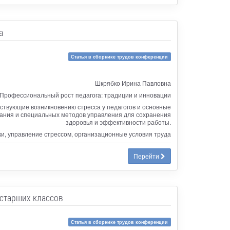
а
Статья в сборнике трудов конференции
Шкрябко Ирина Павловна
Профессиональный рост педагога: традиции и инновации
ствующие возникновению стресса у педагогов и основные
имания и специальных методов управления для сохранения
здоровья и эффективности работы.
зки, управление стрессом, организационные условия труда
Перейти
старших классов
Статья в сборнике трудов конференции