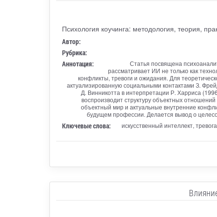
Психология коучинга: методология, теория, пра
Автор:
Рубрика:
Аннотация:
Статья посвящена психоаналит
рассматривает ИИ не только как техно
конфликты, тревоги и ожидания. Для теоретическ
актуализированную социальными контактами З. Фрейда
Д. Винникотта в интерпретации Р. Харриса (199
воспроизводит структуру объектных отношений 
объектный мир и актуальные внутренние конфли
будущем профессии. Делается вывод о целесо
Ключевые слова:
искусственный интеллект, тревог
Влияние