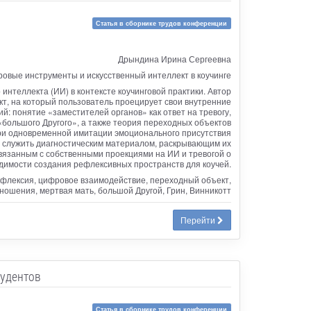
Статья в сборнике трудов конференции
Дрындина Ирина Сергеевна
овые инструменты и искусственный интеллект в коучинге
нтеллекта (ИИ) в контексте коучинговой практики. Автор
кт, на который пользователь проецирует свои внутренние
й: понятие «заместителей органов» как ответ на тревогу,
«большого Другого», а также теория переходных объектов
 при одновременной имитации эмоционального присутствия
т служить диагностическим материалом, раскрывающим их
вязанным с собственными проекциями на ИИ и тревогой о
димости создания рефлексивных пространств для коучей.
рефлексия, цифровое взаимодействие, переходный объект,
ношения, мертвая мать, большой Другой, Грин, Винникотт
Перейти
тудентов
Статья в сборнике трудов конференции