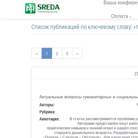
Ваша конфере
Оплата
Список публикаций по ключевому слову: «
«
1
2
3
»
П
Актуальные вопросы гуманитарных и социальны
Авторы:
Рубрика:
Аннотация:
В статье рассматривается проблема р
Авторами представлен опыт работ
практических навыков и знаний искал и нашёл спо
старшего дошкольного возраста. Разработанн
«Поняли – Сделали – Обсудили». Для написания стат