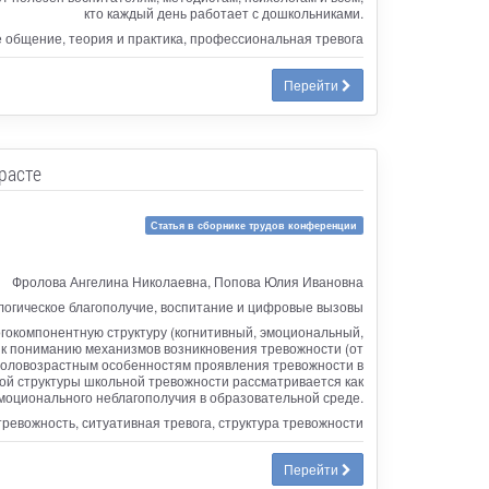
кто каждый день работает с дошкольниками.
е общение, теория и практика, профессиональная тревога
Перейти
расте
Статья в сборнике трудов конференции
Фролова Ангелина Николаевна, Попова Юлия Ивановна
логическое благополучие, воспитание и цифровые вызовы
гокомпонентную структуру (когнитивный, эмоциональный,
 к пониманию механизмов возникновения тревожности (от
 половозрастным особенностям проявления тревожности в
ой структуры школьной тревожности рассматривается как
оционального неблагополучия в образовательной среде.
ревожность, ситуативная тревога, структура тревожности
Перейти