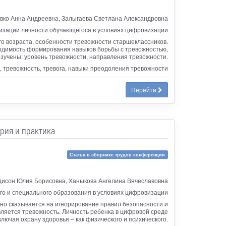
ко Анна Андреевна, Залыгаева Светлана Александровна
лизации личности обучающегося в условиях цифровизации
о возраста, особенности тревожности старшеклассников.
одимость формирования навыков борьбы с тревожностью,
зучены: уровень тревожности, направления тревожности.
, тревожность, тревога, навыки преодоления тревожности
Перейти
рия и практика
Статья в сборнике трудов конференции
дисон Юлия Борисовна, Ханыкова Ангелина Вячеславовна
о и специального образования в условиях цифровизации
но сказывается на игнорирование правил безопасности и
яется тревожность. Личность ребенка в цифровой среде
ючая охрану здоровья – как физического и психического.