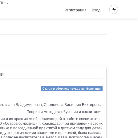
лы
Ру
Регистрация
Вход
ии
Статья в сборнике трудов конференции
Светлана Владимировна, Сердюкова Виктория Викторовна
Теория и методика обучения и воспитания
я и их практической реализацией в работе воспитателя.
 «Остров сокровищ» г. Краснодар, при применении своих
гике и повседневной практикой в детском саду для детей
жду теоретическими знаниями и практикой, была названа
т полезен воспитателям, методистам, психологам и всем,