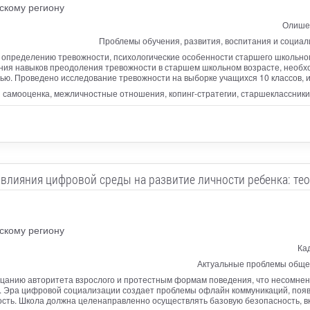
скому региону
Олишев
Проблемы обучения, развития, воспитания и социа
 определению тревожности, психологические особенности старшего школьног
ия навыков преодоления тревожности в старшем школьном возрасте, необх
ю. Проведено исследование тревожности на выборке учащихся 10 классов, и
самооценка, межличностные отношения, копинг-стратегии, старшеклассники
влияния цифровой среды на развитие личности ребенка: тео
скому региону
Ка
Актуальные проблемы общег
ицанию авторитета взрослого и протестным формам поведения, что несомнен
 Эра цифровой социализации создает проблемы офлайн коммуникаций, появл
сть. Школа должна целенаправленно осуществлять базовую безопасность, вкл