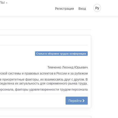
лы
Ру
Регистрация
Вход
Статья в сборнике трудов конференции
Тимченко Леонид Юрьевич
кой системы и правовых аспектов в России и за рубежом
приоритетные факторы, их взаимосвязь друг с другом. В
еделена их актуальность для современного рынка труда.
персонала, факторы удовлетворенности трудом персонала
Перейти