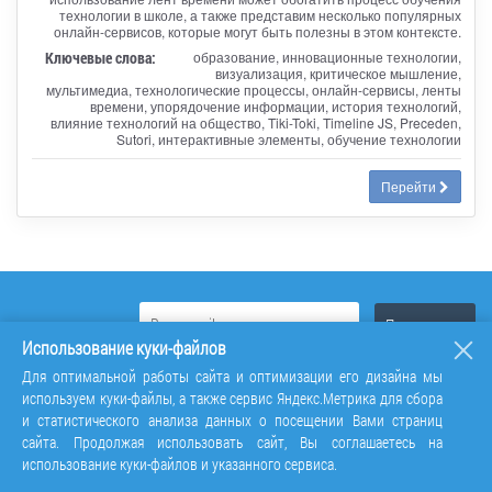
технологии в школе, а также представим несколько популярных
онлайн-сервисов, которые могут быть полезны в этом контексте.
Ключевые слова:
образование, инновационные технологии,
визуализация, критическое мышление,
мультимедиа, технологические процессы, онлайн-сервисы, ленты
времени, упорядочение информации, история технологий,
влияние технологий на общество, Tiki-Toki, Timeline JS, Preceden,
Sutori, интерактивные элементы, обучение технологии
Перейти
Использование куки-файлов
Для оптимальной работы сайта и оптимизации его дизайна мы
используем куки-файлы, а также сервис Яндекс.Метрика для сбора
и статистического анализа данных о посещении Вами страниц
сайта. Продолжая использовать сайт, Вы соглашаетесь на
использование куки-файлов и указанного сервиса.