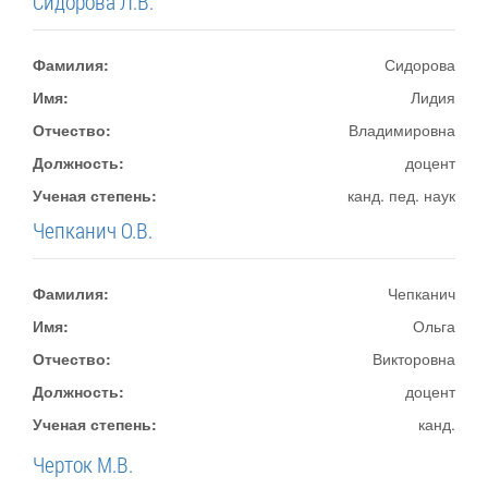
Сидорова Л.В.
Фамилия:
Сидорова
Имя:
Лидия
Отчество:
Владимировна
Должность:
доцент
Ученая степень:
канд. пед. наук
Чепканич О.В.
Фамилия:
Чепканич
Имя:
Ольга
Отчество:
Викторовна
Должность:
доцент
Ученая степень:
канд.
Черток М.В.