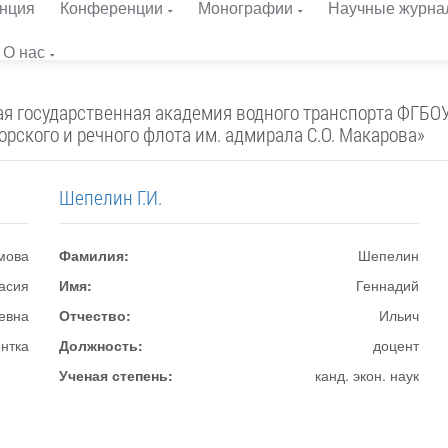
нция
Конференции
Монографии
Научные журна
О нас
я государственная академия водного транспорта ФГБО
рского и речного флота им. адмирала С.О. Макарова»
Шепелин Г.И.
мова
Фамилия:
Шепелин
асия
Имя:
Геннадий
евна
Отчество:
Ильич
ентка
Должность:
доцент
Ученая степень:
канд. экон. наук