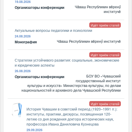
19.08.2026
Чăваш Республикин вěренӳ
Организаторы конференции
институчě
Идёт приём статей
Актуальные вопросы педагогики и психологии
24.08.2026
Чăваш Республикин вěренӳ институчě
Монография
Идёт приём статей
Стратегии устойчивого развития: социальные, экономические
и юридические аспекты
26.08.2026
БОУ ВО «Чувашский
Организаторы конференции
государственный институт
культуры и искусств» Министерства культуры, по делам
национальностей и архивного дела Чувашской Республики
Идёт приём статей
История Чувашии в советский период (1920–1991 гг.):
институты, практики, дискурсы, посвященная 120-
летию со дня рождения доктора исторических наук,
профессора Ивана Даниловича Кузнецова
29.09.2026