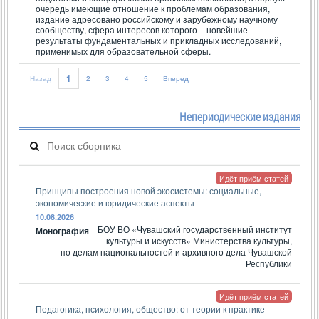
очередь имеющие отношение к проблемам образования,
издание адресовано российскому и зарубежному научному
сообществу, сфера интересов которого – новейшие
результаты фундаментальных и прикладных исследований,
применимых для образовательной сферы.
1
Назад
2
3
4
5
Вперед
Непериодические издания
Идёт приём статей
Принципы построения новой экосистемы: социальные,
экономические и юридические аспекты
10.08.2026
БОУ ВО «Чувашский государственный институт
Монография
культуры и искусств» Министерства культуры,
по делам национальностей и архивного дела Чувашской
Республики
Идёт приём статей
Педагогика, психология, общество: от теории к практике