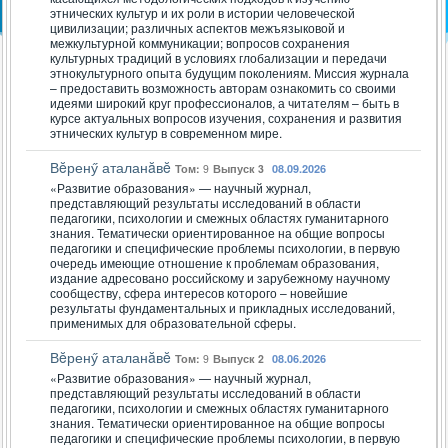
этнических культур и их роли в истории человеческой
цивилизации; различных аспектов межъязыковой и
межкультурной коммуникации; вопросов сохранения
культурных традиций в условиях глобализации и передачи
этнокультурного опыта будущим поколениям. Миссия журнала
– предоставить возможность авторам ознакомить со своими
идеями широкий круг профессионалов, а читателям – быть в
курсе актуальных вопросов изучения, сохранения и развития
этнических культур в современном мире.
Вĕренӳ аталанăвĕ
Том:
9
Выпуск 3
08.09.2026
«Развитие образования» — научный журнал,
представляющий результаты исследований в области
педагогики, психологии и смежных областях гуманитарного
знания. Тематически ориентированное на общие вопросы
педагогики и специфические проблемы психологии, в первую
очередь имеющие отношение к проблемам образования,
издание адресовано российскому и зарубежному научному
сообществу, сфера интересов которого – новейшие
результаты фундаментальных и прикладных исследований,
применимых для образовательной сферы.
Вĕренӳ аталанăвĕ
Том:
9
Выпуск 2
08.06.2026
«Развитие образования» — научный журнал,
представляющий результаты исследований в области
педагогики, психологии и смежных областях гуманитарного
знания. Тематически ориентированное на общие вопросы
педагогики и специфические проблемы психологии, в первую