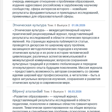
очередь имеющие отношение к проблемам образования,
издание адресовано российскому и зарубежному научному
сообществу, сфера интересов которого – новейшие
результаты фундаментальных и прикладных исследований,
применимых для образовательной сферы.
Этническая культура
Том:
8
Выпуск 2
01.06.2026
«Этническая культура» – междисциплинарный научно-
практический рецензируемый журнал, представляющий
результаты исследований в области этнических процессов и
явлений. На страницах журнала публикуются статьи,
проводятся дискуссии по широкому кругу проблем,
касающихся методологических подходов к изучению
этнических культур и их роли в истории человеческой
цивилизации; различных аспектов межъязыковой и
межкультурной коммуникации; вопросов сохранения
культурных традиций в условиях глобализации и передачи
этнокультурного опыта будущим поколениям. Миссия журнала
– предоставить возможность авторам ознакомить со своими
идеями широкий круг профессионалов, а читателям – быть в
курсе актуальных вопросов изучения, сохранения и развития
этнических культур в современном мире.
Вĕренӳ аталанăвĕ
Том:
9
Выпуск 1
08.03.2026
«Развитие образования» — научный журнал,
представляющий результаты исследований в области
педагогики, психологии и смежных областях гуманитарного
знания. Тематически ориентированное на общие вопросы
педагогики и специфические проблемы психологии, в первую