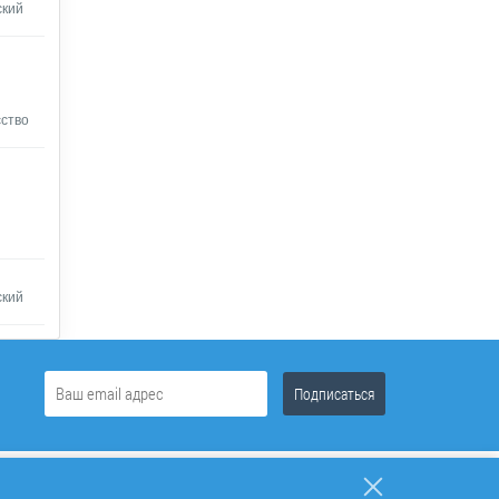
ский
сство
ский