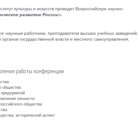
титут культуры и искусств проводит Всероссийскую научно-
ическое развитие России».
я:
научные работники, преподаватели высших учебных заведений,
и органов государственной власти и местного самоуправления,
вления работы конференции
ества
о общества
 предприятий
новления личности
российского общества
ства
щества: исторический аспект