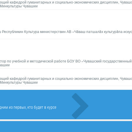
ующий кафедрой гуманитарных и социально-экономических дисциплин, Чуваш
в Минкультуры Чувашии
ш Республикин Культура министерствин АВ «Чăваш патшалăх культурăпа иску
ектор по учебной и методической работе БОУ ВО «Чувашский государственный
увашии
ующий кафедрой гуманитарных и социально-экономических дисциплин, Чуваш
в Минкультуры Чувашии
ним из первых, кто будет в курсе