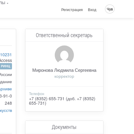
лы
Чув
Регистрация
Вход
Ответственный секретарь
-10231
Access
РИНЦ
Миронова Людмила Сергеевна
России
корректор
здание
архиве
Телефон
3-91-0
+7 (8352) 655-731 (доб. +7 (8352)
248
655-731)
кусств
Документы