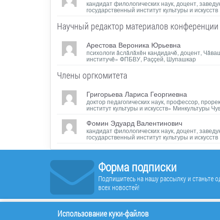
кандидат филологических наук, доцент, завед
государственный институт культуры и искусст
Научный редактор материалов конференции
Арестова Вероника Юрьевна
психологи ăслăлăхĕн кандидачĕ, доцент, Чăва
институчĕ» ФПБВУ, Раççей, Шупашкар
Члены оргкомитета
Григорьева Лариса Георгиевна
доктор педагогических наук, профессор, прор
институт культуры и искусств» Минкультуры Ч
Фомин Эдуард Валентинович
кандидат филологических наук, доцент, завед
государственный институт культуры и искусст
Форма подписки
Подпишитесь на нашу рассылку и станьте од
всех новостей!
Использование куки-файлов