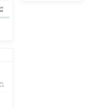
ых
ам
тельно)
ры,
ы и