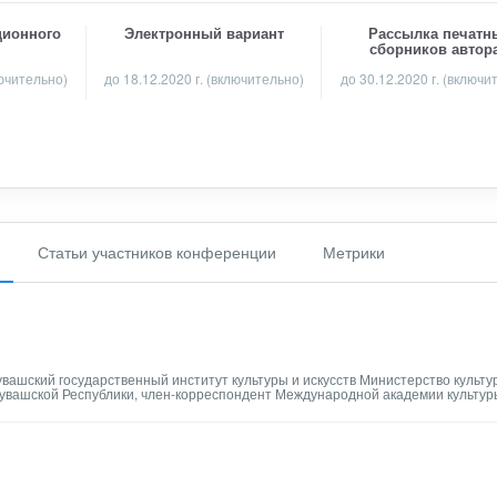
ционного
Электронный вариант
Рассылка печатн
сборников автор
лючительно)
до 18.12.2020 г. (включительно)
до 30.12.2020 г. (включи
Статьи участников конференции
Метрики
увашский государственный институт культуры и искусств Министерство культу
Чувашской Республики, член-корреспондент Международной академии культур