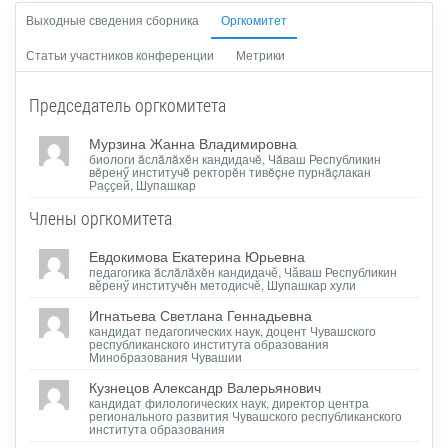
Выходные сведения сборника
Оргкомитет
Статьи участников конференции
Метрики
Председатель оргкомитета
Мурзина Жанна Владимировна
биологи ăслăлăхĕн кандидачĕ, Чăваш Республикин
вĕренӳ институчĕ ректорĕн тивĕçне пурнăçлакан
Раҫҫей, Шупашкар
Члены оргкомитета
Евдокимова Екатерина Юрьевна
педагогика ăслăлăхĕн кандидачӗ, Чӑваш Республикин
вӗренӳ институчěн методисчӗ, Шупашкар хули
Игнатьева Светлана Геннадьевна
кандидат педагогических наук, доцент Чувашского
республиканского института образования
Минобразования Чувашии
Кузнецов Александр Валерьянович
кандидат филологических наук, директор центра
регионального развития Чувашского республиканского
института образования