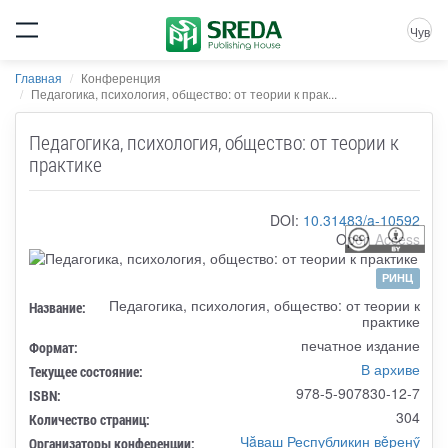
Чув
Главная
Конференция
Педагогика, психология, общество: от теории к прак...
Педагогика, психология, общество: от теории к
практике
DOI:
10.31483/a-10592
Open Access
РИНЦ
Педагогика, психология, общество: от теории к
Название:
практике
печатное издание
Формат:
В архиве
Текущее состояние:
978-5-907830-12-7
ISBN:
304
Количество страниц:
Чăваш Республикин вěренӳ
Организаторы конференции: