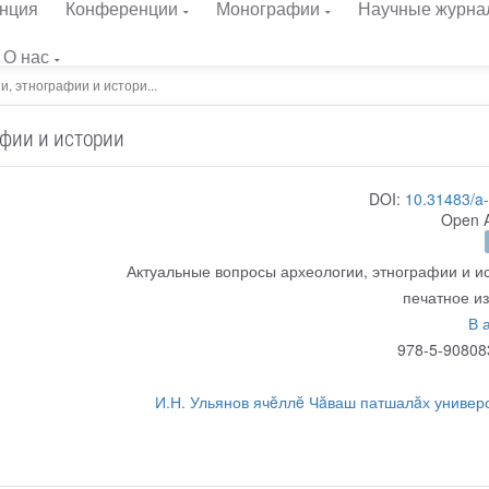
нция
Конференции
Монографии
Научные журна
О нас
, этнографии и истори...
фии и истории
DOI:
10.31483/a
Open 
Актуальные вопросы археологии, этнографии и и
печатное и
В 
978-5-90808
И.Н. Ульянов ячĕллĕ Чăваш патшалăх универ