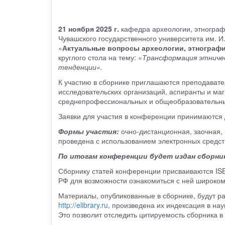
21 ноября 2025 г.
кафедра археологии, этнограф
Чувашского государственного университета им. 
«
Актуальные вопросы археологии, этнографи
круглого стола на тему:
«Трансформация этничес
тенденции».
К участию в сборнике приглашаются преподавате
исследовательских организаций, аспиранты и маги
среднепрофессиональных и общеобразовательны
Заявки для участия в конференции принимаются
Формы участия:
очно-дистанционная, заочная,
проведена с использованием электронных средств
По итогам конференции будет издан сборник
Сборнику статей конференции присваиваются ISB
РФ для возможности ознакомиться с ней широкому
Материалы, опубликованные в сборнике, будут р
http://elibrary.ru
, произведена их индексация в на
Это позволит отследить цитируемость сборника в