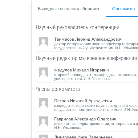
Выходные сведения сборника
Оргкомитет
Научный руководитель конференции
Таймасов Леонид Александрович
доктор исторических наук, профессор кафедр
государственный университет им. И.Н. Ульяно
Научный редактор материалов конференции
Федулов Михаил Игоревич
старший преподаватель кафедры археологии, 
университет им. И.Н. Ульянова»
Члены оргкомитета
Петров Николай Аркадьевич
кандидат исторических наук, заведующий кафе
государственного университета имени И.Н. Ул
Гаврилов Александр Олегович
аспирант кафедры археологии, этнографии и 
И.Н. Ульянова»
Дмитриева Инга Валерьевна