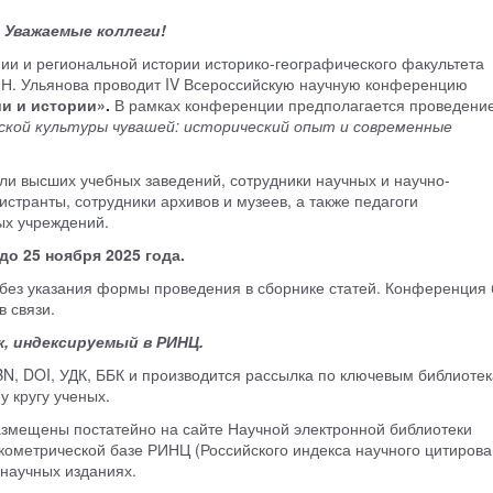
Уважаемые коллеги!
ии и региональной истории историко-географического факультета
И.Н. Ульянова проводит IV Всероссийскую научную конференцию
и и истории»
.
В рамках конференции предполагается проведени
кой культуры чувашей: исторический опыт и современные
ли высших учебных заведений, сотрудники научных и научно-
странты, сотрудники архивов и музеев, а также педагоги
х учреждений.
до 25 ноября 2025 года.
 без указания формы проведения в сборнике статей. Конференция 
 связи.
, индексируемый в РИНЦ.
N, DOI, УДК, ББК и производится рассылка по ключевым библиоте
 кругу ученых.
азмещены постатейно на сайте Научной электронной библиотеки
укометрической базе РИНЦ (Российского индекса научного цитирова
 научных изданиях.