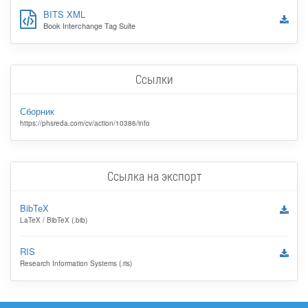
BITS XML
Book Interchange Tag Suite
Ссылки
Сборник
https://phsreda.com/cv/action/10386/info
Ссылка на экспорт
BibTeX
LaTeX / BibTeX (.bib)
RIS
Research Information Systems (.ris)