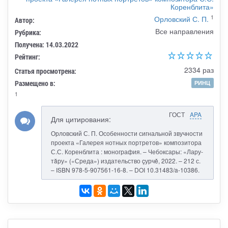
Коренблита»
1
Орловский С. П.
Автор:
Все направления
Рубрика:
Получена: 14.03.2022
Рейтинг:
2334 раз
Статья просмотрена:
Размещено в:
РИНЦ
1
ГОСТ
APA
Для цитирования:
Орловский С. П. Особенности сигнальной звучности
проекта «Галерея нотных портретов» композитора
С.С. Коренблита : монография. – Чебоксары: «Лару-
тăру» («Среда») издательство çурчě, 2022. – 212 с.
– ISBN 978-5-907561-16-8. – DOI 10.31483/a-10386.