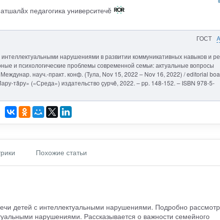
патшалăх педагогика университечĕ
ГОСТ
с интеллектуальными нарушениями в развитии коммуникативных навыков и ре
урные и психологические проблемы современной семьи: актуальные вопросы
ждунар. науч.-практ. конф. (Тула, Nov 15, 2022 – Nov 16, 2022) / editorial boa
«Лару-тăру» («Среда») издательство çурчě, 2022. – pp. 148-152. – ISBN 978-5-
рики
Похожие статьи
ечи детей с интеллектуальными нарушениями. Подробно рассмот
ктуальными нарушениями. Рассказывается о важности семейного