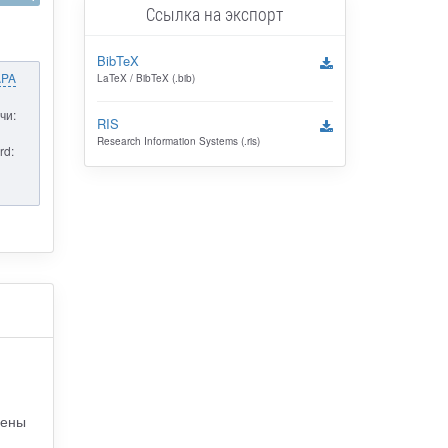
Ссылка на экспорт
BibTeX
APA
LaTeX / BibTeX (.bib)
чи:
RIS
Research Information Systems (.ris)
rd:
рены