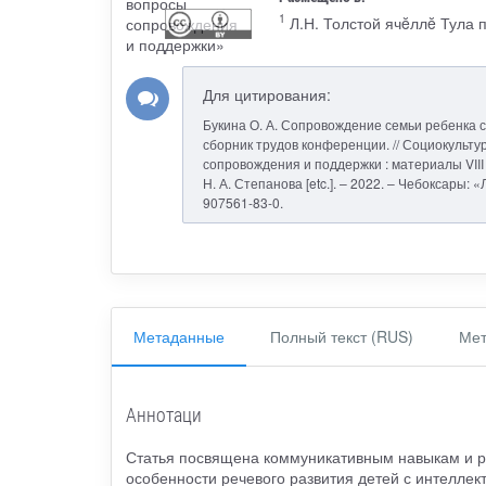
1
Л.Н. Толстой ячĕллĕ Тула 
Для цитирования:
Букина О. А. Сопровождение семьи ребенка 
сборник трудов конференции. // Социокульт
сопровождения и поддержки : материалы VIII Ме
Н. А. Степанова [etc.]. – 2022. – Чебоксары: 
907561-83-0.
Метаданные
Полный текст (RUS)
Мет
Аннотаци
Статья посвящена коммуникативным навыкам и р
особенности речевого развития детей с интелле