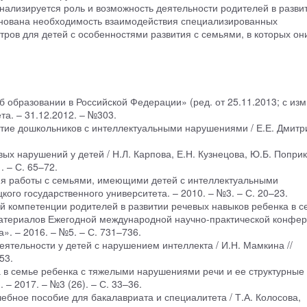
нализируется роль и возможность деятельности родителей в разви
снована необходимость взаимодействия специализированных
ров для детей с особенностями развития с семьями, в которых он
 образовании в Российской Федерации» (ред. от 25.11.2013; с изм
ета. – 31.12.2012. – №303.
тие дошкольников с интеллектуальными нарушениями / Е.Е. Дмитри
ых нарушений у детей / Н.Л. Карпова, Е.Н. Кузнецова, Ю.Б. Поприк 
 – С. 65–72.
вия работы с семьями, имеющими детей с интеллектуальными
кого государственного университета. – 2010. – №3. – С. 20–23.
й компетенции родителей в развитии речевых навыков ребенка в с
материалов Ежегодной международной научно-практической конфе
». – 2016. – №5. – С. 731–736.
ятельности у детей с нарушением интеллекта / И.Н. Мамкина //
53.
 в семье ребенка с тяжелыми нарушениями речи и ее структурные
 – 2017. – №3 (26). – С. 33–36.
ебное пособие для бакалавриата и специалитета / Т.А. Колосова,