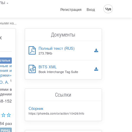
лы
Чув
Регистрация
Вход
ыми на...
Документы
х
Полный текст (RUS)
273.78Kb
статья
рные и
BITS XML
ения и
Book Interchange Tag Suite
ержки»
1
О. А.
иями в
едении
Ссылки
48-152
Сборник
https://phsreda.com/cv/action/10426/info
84 раз
РИНЦ