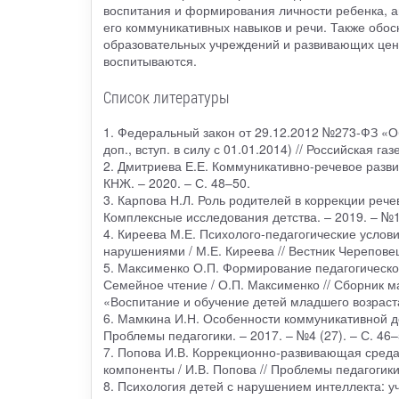
воспитания и формирования личности ребенка, а
его коммуникативных навыков и речи. Также обо
образовательных учреждений и развивающих цент
воспитываются.
Список литературы
1. Федеральный закон от 29.12.2012 №273-ФЗ «Об
доп., вступ. в силу с 01.01.2014) // Российская газ
2. Дмитриева Е.Е. Коммуникативно-речевое разви
КНЖ. – 2020. – С. 48–50.
3. Карпова Н.Л. Роль родителей в коррекции речев
Комплексные исследования детства. – 2019. – №1.
4. Киреева М.Е. Психолого-педагогические усло
нарушениями / М.Е. Киреева // Вестник Череповец
5. Максименко О.П. Формирование педагогическо
Семейное чтение / О.П. Максименко // Сборник 
«Воспитание и обучение детей младшего возраста
6. Мамкина И.Н. Особенности коммуникативной де
Проблемы педагогики. – 2017. – №4 (27). – С. 46–
7. Попова И.В. Коррекционно-развивающая среда
компоненты / И.В. Попова // Проблемы педагогики.
8. Психология детей с нарушением интеллекта: уч