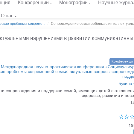
нция
Конференции
Монографии
Научные журна
О нас
еские проблемы совреме...
Сопровождение семьи ребенка с интеллектуальн
ектуальными нарушениями в развитии коммуникативны
Конференци 
II Международная научно-практическая конференция «Социокульту
кие проблемы современной семьи: актуальные вопросы сопровожд
подд
Букина 
ти сопровождения и поддержки семей, имеющих детей с отклонен
здоровье, развитии и пов
1
19