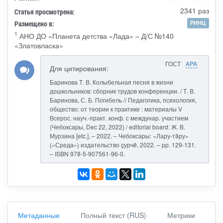
2341 раз
Статья просмотрена:
Размещено в:
РИНЦ
1
АНО ДО «Планета детства «Лада» – Д/С №140
«Златовласка»
ГОСТ
APA
Для цитирования:
Баринова Т. В. Колыбельная песня в жизни
дошкольников: сборник трудов конференции. / Т. В.
Баринова, С. Б. Погибель // Педагогика, психология,
общество: от теории к практике : материалы V
Всерос. науч.-практ. конф. с междунар. участием
(Чебоксары, Dec 22, 2022) / editorial board: Ж. В.
Мурзина [etc.]. – 2022. – Чебоксары: «Лару-тăру»
(«Среда») издательство çурчě, 2022. – pp. 129-131.
– ISBN 978-5-907561-96-0.
Метаданные
Полный текст (RUS)
Метрики