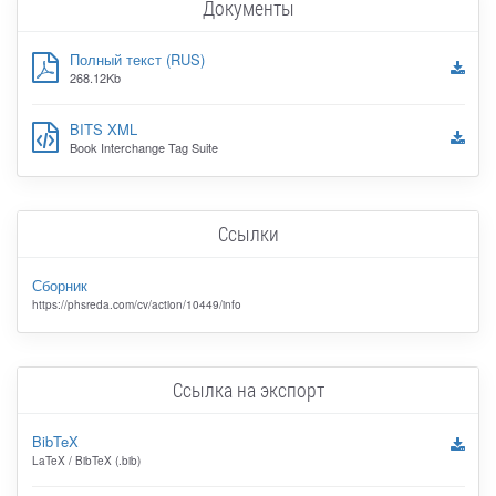
Документы
Полный текст (RUS)
268.12Kb
BITS XML
Book Interchange Tag Suite
Ссылки
Сборник
https://phsreda.com/cv/action/10449/info
Ссылка на экспорт
BibTeX
LaTeX / BibTeX (.bib)