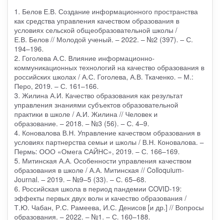
1. Белов Е.В. Создание информационного пространства
как средства управления качеством образования в
условиях сельской общеобразовательной школы /
Е.В. Белов // Молодой ученый. – 2022. – №2 (397). – С.
194–196.
2. Гоголева А.С. Влияние информационно-
коммуникационных технологий на качество образования в
российских школах / А.С. Гоголева, А.В. Ткаченко. – М.:
Перо, 2019. – С. 161–166.
3. Жилина А.И. Качество образования как результат
управления знаниями субъектов образовательной
практики в школе / А.И. Жилина // Человек и
образование. – 2018. – №3 (56). – С. 4–9.
4. Коновалова В.Н. Управление качеством образования в
условиях партнерства семьи и школы / В.Н. Коновалова. –
Пермь: ООО «Омега САЙНС», 2019. – С. 166–169.
5. Митинская А.А. Особенности управления качеством
образования в школе / А.А. Митинская // Colloquium-
Journal. – 2019. – №9–5 (33). – С. 65–68.
6. Российская школа в период пандемии COVID-19:
эффекты первых двух волн и качество образования /
Т.Ю. Чабан, Р.С. Рамеева, И.С. Денисов [и др.] // Вопросы
образования. – 2022. – №1. – С. 160–188.