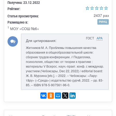
Получена: 23.12.2022
Рейтинг:
2437 раз
Статья просмотрена:
Размещено в:
РИНЦ
1
МОУ «СОШ №6»
ГОСТ
APA
Для цитирования:
Житников М. А. Проблемы повышения качества
образования в общеобразовательной школе:
сборник трудов конференции. // Педагогика,
психология, общество: от теории к практике :
материалы V Всерос. науч.-практ. конф. с междунар.
участием (Чебоксары, Dec 22, 2022) / editorial board:
Ж. В. Мурзина [etc.]. – 2022. – Чебоксары: «Лару-
тăру» («Среда») издательство çурчě, 2022. – pp. 83-
85. – ISBN 978-5-907561-96-0.