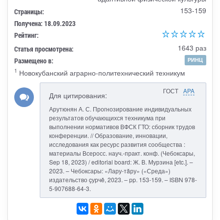
153-159
Страницы:
Получена: 18.09.2023
Рейтинг:
1643 раз
Статья просмотрена:
Размещено в:
РИНЦ
1
Новокубанский аграрно-политехнический техникум
ГОСТ
APA
Для цитирования:
Арутюнян А. С. Прогнозирование индивидуальных
результатов обучающихся техникума при
выполнении нормативов ВФСК ГТО: сборник трудов
конференции. // Образование, инновации,
исследования как ресурс развития сообщества :
материалы Всеросс. науч.-практ. конф. (Чебоксары,
Sep 18, 2023) / editorial board: Ж. В. Мурзина [etc.]. –
2023. – Чебоксары: «Лару-тăру» («Среда»)
издательство çурчě, 2023. – pp. 153-159. – ISBN 978-
5-907688-64-3.