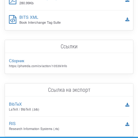
280.99Kb
BITS XML
Book Interchange Tag Suite
Ссылки
Сборник
https://phsreda.com/cv/action/10539/info
Ссылка на экспорт
BibTeX
LaTeX / BibTeX (.bib)
RIS
Research Information Systems (.ris)