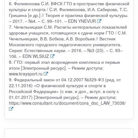
6. Филимонова C.И. ВФСК ГТО в пространстве физической
культуры и спорта / C.И. Филимонова, И.А. Сабирова, Т.С.
Гришина [и др.] // Теория и практика физической культуры.
– 2017. – №4. – С. 99–101. – EDN YNEVUR
7. Чечельницкая С.М. Расчеты интегральных показателей
здоровья учащихся, готовящихся к сдаче норм ГТО / С.М.
Чечельницкая, В.В. Бобков, А.В. Воробьев // Вестник
Московского городского педагогического университета.
Серия: Естественные науки. – 2016. – №3 (23). – С. 93–
106. – EDN WLSIUZ
8. ГТО: первый этап возрождения комплекса и первые
итоги [Электронный ресурс]. – Режим доступа:
www.kraysport.ru
9. Федеральный закон от 04.12.2007 №329-ФЗ (ред. от
22.11.2016) «О физической культуре и спорте в
Российской Федерации» (с изм. и доп., вступ. в силу с
01.01.2017) [Электронный ресурс]. – Режим доступа:
https://www.consultant.ru/document/cons_doc_LAW_73038/