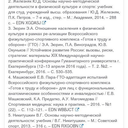
2. Железняк Ю.Д. Основы научно-методической
деятельности в физической культуре и спорте: учебник
для студ. учреждений высш. образования / Ю.Д. Железняк,
П.К. Петров. – 7-е изд., стер. – М.: Академия, 2014. – 288
с. – EDN XGDASJ
3. Зюрин Э.А. Отношение населения к физической
культуре в рамках ре-ализации Всероссийского
физкультурно-спортивного комплекса «Готов к труду и
обороне» (ГТО) / Э.А. Зюрин, П.А. Виноградов, Ю.В.
Окуньков // Устойчивое развитие России: вызовы, риски,
стратегии: материалы XIX Международной научно-
практической конференции Гуманитарного университета г.
Екатеринбурга (12–13 апреля 2016 года). – Т. 2. №2. –
Екатеринбург, 2016. – С. 530–535.
4. Машковский Е.В. Пара-ГТО-адаптация испытаний
Всероссийского физкультурно-спортивного комплекса
«Готов к труду и обороне» для лиц с функциональными,
анатомическими особенностями и инвалидностью / Е.В.
Машковский, К.А. Предатко, А.У. Магомедова //
Спортивная медицина: наука и практика. – 2016. – №1
(22). – С. 112–121. – EDN WBBJCT
5. Никитушкин В.Г. Основы научно-методической
деятельности: учебник / В.Г. Никитушкин. – М.: Советский
спорт, 2013. – 316 с. – EDN RXGOBN