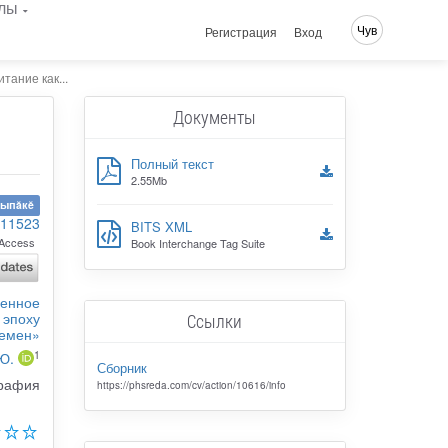
лы
Чув
Регистрация
Вход
тание как...
Документы
Полный текст
2.55Mb
сыпăкĕ
111523
BITS XML
Access
Book Interchange Tag Suite
венное
 эпоху
Ссылки
ремен»
1
Ю.
Сборник
графия
https://phsreda.com/cv/action/10616/info