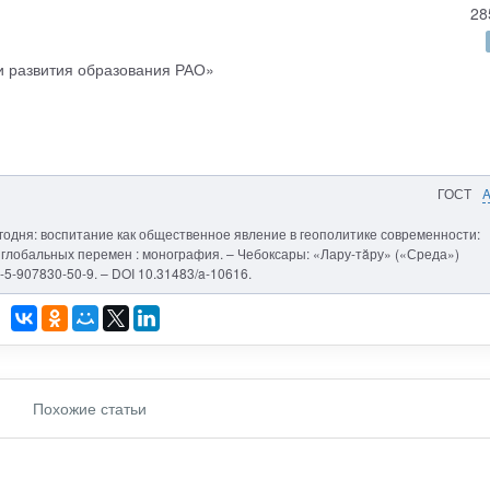
28
и развития образования РАО»
ГОСТ
годня: воспитание как общественное явление в геополитике современности:
 глобальных перемен : монография. – Чебоксары: «Лару-тăру» («Среда»)
8-5-907830-50-9. – DOI 10.31483/a-10616.
Похожие статьи