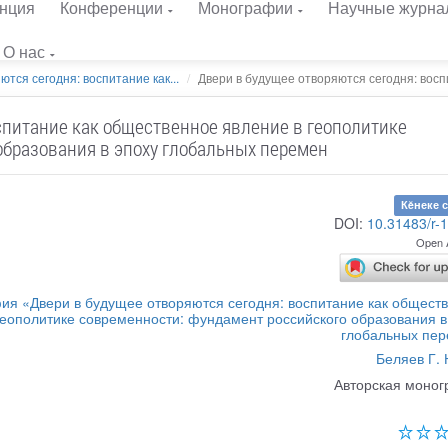
нция
Конференции
Монографии
Научные журна
О нас
тся сегодня: воспитание как...
Двери в будущее отворяются сегодня: воспи
спитание как общественное явление в геополитике
образования в эпоху глобальных перемен
Кĕнеке 
DOI:
10.31483/r-
Open 
я «Двери в будущее отворяются сегодня: воспитание как общест
геополитике современности: фундамент российского образования в
глобальных пе
Беляев Г. 
Авторская моно