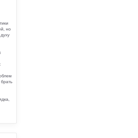
тики
й, но
 духу
х
х
роблем
 брать
ядка,