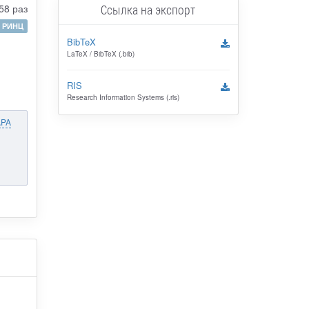
Ссылка на экспорт
58 раз
РИНЦ
BibTeX
LaTeX / BibTeX (.bib)
RIS
Research Information Systems (.ris)
APA