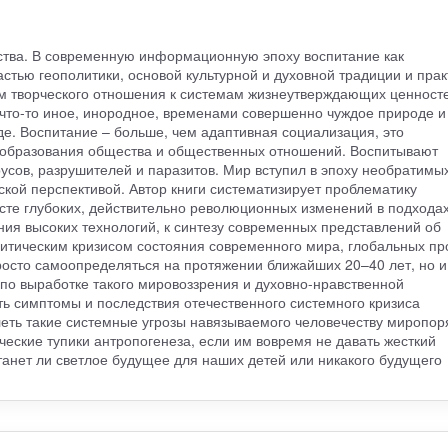
ства. В современную информационную эпоху воспитание как
тью геополитики, основой культурной и духовной традиции и прак
м творческого отношения к системам жизнеутверждающих ценносте
 что-то иное, инородное, временами совершенно чуждое природе и
де. Воспитание – больше, чем адаптивная социализация, это
еобразования общества и общественных отношений. Воспитывают
русов, разрушителей и паразитов. Мир вступил в эпоху необратимы
кой перспективой. Автор книги систематизирует проблематику
ксте глубоких, действительно революционных изменений в подхода
ия высоких технологий, к синтезу современных представлений об
олитическим кризисом состояния современного мира, глобальных п
росто самоопределяться на протяжении ближайших 20–40 лет, но и
по выработке такого мировоззрения и духовно-нравственной
ть симптомы и последствия отечественного системного кризиса
еть такие системные угрозы навязываемого человечеству миропор
ческие тупики антропогенеза, если им вовремя не давать жесткий
танет ли светлое будущее для наших детей или никакого будущего