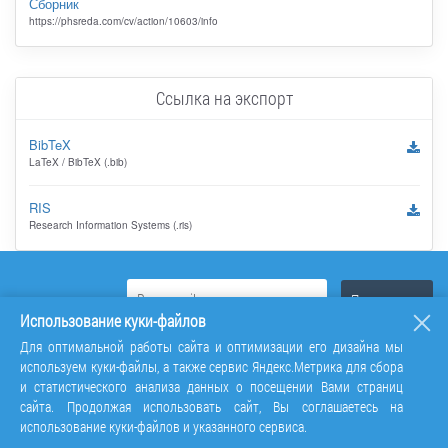
Сборник
https://phsreda.com/cv/action/10603/info
Ссылка на экспорт
BibTeX
LaTeX / BibTeX (.bib)
RIS
Research Information Systems (.ris)
Использование куки-файлов
Для оптимальной работы сайта и оптимизации его дизайна мы
используем куки-файлы, а также сервис Яндекс.Метрика для сбора
и статистического анализа данных о посещении Вами страниц
сайта. Продолжая использовать сайт, Вы соглашаетесь на
использование куки-файлов и указанного сервиса.