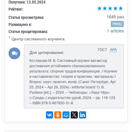
Получена: 13.05.2024
Рейтинг:
1645 раз
Статья просмотрена:
Размещено в:
РИНЦ
1 articles
Статья процитирована:
1
Центр системного коучинга
ГОСТ
APA
Для цитирования:
Котлярова М. В. Системный коучинг как метод
достижения устойчивого сбалансированного
результата: сборник трудов конференции. // Коучинг
и наставничество: теория и практика : материалы I
Всерос. науч.-практич. конф. (Санкт-Петербург, Apr
25, 2024 – Apr 26, 2024) / editorial board: О. В.
Рыбина [etc.]. – 2024. – Чебоксары: «Лару-тăру»
(«Среда») издательство çурчě, 2024. – pp. 118-123.
– ISBN 978-5-907830-31-8.