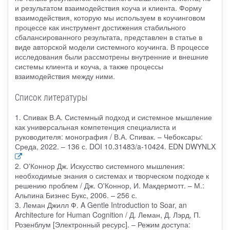
и результатом взаимодействия коуча и клиента. Форму
взаимодействия, которую мы используем в коучинговом
процессе как инструмент достижения стабильного
сбалансированного результата, представлен в статье в
виде авторской модели системного коучинга. В процессе
исследования были рассмотрены внутренние и внешние
системы клиента и коуча, а также процессы
взаимодействия между ними.
Список литературы
1. Спивак В.А. Системный подход и системное мышление
как универсальная компетенция специалиста и
руководителя: монография / В.А. Спивак. – Чебоксары:
Среда, 2022. – 136 с. DOI 10.31483/a-10424. EDN DWYNLX
2. О'Коннор Дж. Искусство системного мышления:
необходимые знания о системах и творческом подходе к
решению проблем / Дж. О'Коннор, И. Макдермотт. – М.:
Альпина Бизнес Букс, 2006. – 256 с.
3. Леман Джилл Ф. A Gentle Introduction to Soar, an
Architecture for Human Cognition / Д. Леман, Д. Лэрд, П.
Розенблум [Электронный ресурс]. – Режим доступа: