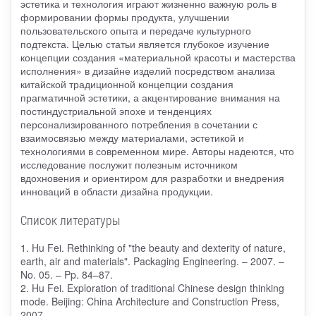
эстетика и технология играют жизненно важную роль в
формировании формы продукта, улучшении
пользовательского опыта и передаче культурного
подтекста. Целью статьи является глубокое изучение
концепции создания «материальной красоты и мастерства
исполнения» в дизайне изделий посредством анализа
китайской традиционной концепции создания
прагматичной эстетики, а акцентирование внимания на
постиндустриальной эпохе и тенденциях
персонализированного потребления в сочетании с
взаимосвязью между материалами, эстетикой и
технологиями в современном мире. Авторы надеются, что
исследование послужит полезным источником
вдохновения и ориентиром для разработки и внедрения
инноваций в области дизайна продукции.
Список литературы
1. Hu Fei. Rethinking of "the beauty and dexterity of nature,
earth, air and materials". Packaging Engineering. – 2007. –
No. 05. – Pp. 84–87.
2. Hu Fei. Exploration of traditional Chinese design thinking
mode. Beijing: China Architecture and Construction Press,
2007.