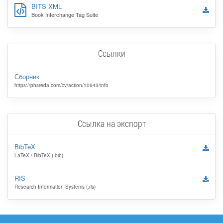
BITS XML
Book Interchange Tag Suite
Ссылки
Сборник
https://phsreda.com/cv/action/10643/info
Ссылка на экспорт
BibTeX
LaTeX / BibTeX (.bib)
RIS
Research Information Systems (.ris)