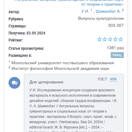
от теории к практике»
1
2
У И.
,
Шажинбат А.
Автор:
Вопросы культурологии
Рубрика:
303-307
Страницы:
Получена: 03.09.2024
Рейтинг:
1381 раз
Статья просмотрена:
Размещено в:
РИНЦ
1
Монгольский университет поствысшего образования
2
Институт философии Монгольской академии наук
ГОСТ
APA
Для цитирования:
У И. Исследование концепции создания красивого
материала и искусного исполнения в современном
дизайне изделий: сборник трудов конференции. / И.
У, А. Шажинбат // Актуальные вопросы
гуманитарных и социальных наук: от теории к
практике : материалы II Всерос. науч.-практ. конф. с
междунар. участ. (Чебоксары, Sep 24, 2024) /
editorial board: Ж. В. Мурзина [etc.]. – 2024. –