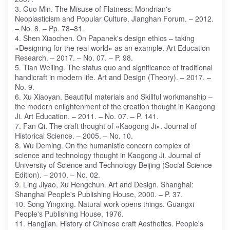
3. Guo Min. The Misuse of Flatness: Mondrian's
Neoplasticism and Popular Culture. Jianghan Forum. – 2012.
– No. 8. – Pp. 78–81.
4. Shen Xiaochen. On Papanek's design ethics – taking
«Designing for the real world» as an example. Art Education
Research. – 2017. – No. 07. – P. 98.
5. Tian Weiling. The status quo and significance of traditional
handicraft in modern life. Art and Design (Theory). – 2017. –
No. 9.
6. Xu Xiaoyan. Beautiful materials and Skillful workmanship –
the modern enlightenment of the creation thought in Kaogong
Ji. Art Education. – 2011. – No. 07. – P. 141.
7. Fan Qi. The craft thought of «Kaogong Ji». Journal of
Historical Science. – 2005. – No. 10.
8. Wu Deming. On the humanistic concern complex of
science and technology thought in Kaogong Ji. Journal of
University of Science and Technology Beijing (Social Science
Edition). – 2010. – No. 02.
9. Ling Jiyao, Xu Hengchun. Art and Design. Shanghai:
Shanghai People's Publishing House, 2000. – P. 37.
10. Song Yingxing. Natural work opens things. Guangxi
People's Publishing House, 1976.
11. Hangjian. History of Chinese craft Aesthetics. People's