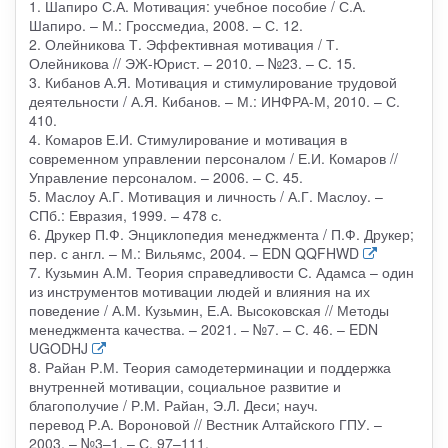
1. Шапиро С.А. Мотивация: учебное пособие / С.А.
Шапиро. – М.: Гроссмедиа, 2008. – С. 12.
2. Олейникова Т. Эффективная мотивация / Т.
Олейникова // ЭЖ-Юрист. – 2010. – №23. – С. 15.
3. Кибанов А.Я. Мотивация и стимулирование трудовой
деятельности / А.Я. Кибанов. – М.: ИНФРА-М, 2010. – С.
410.
4. Комаров Е.И. Стимулирование и мотивация в
современном управлении персоналом / Е.И. Комаров //
Управление персоналом. – 2006. – С. 45.
5. Маслоу А.Г. Мотивация и личность / А.Г. Маслоу. –
СПб.: Евразия, 1999. – 478 с.
6. Друкер П.Ф. Энциклопедия менеджмента / П.Ф. Друкер;
пер. с англ. – М.: Вильямс, 2004. – EDN QQFHWD
7. Кузьмин А.М. Теория справедливости С. Адамса – один
из инструментов мотивации людей и влияния на их
поведение / А.М. Кузьмин, Е.А. Высоковская // Методы
менеджмента качества. – 2021. – №7. – С. 46. – EDN
UGODHJ
8. Райан Р.М. Теория самодетерминации и поддержка
внутренней мотивации, социальное развитие и
благополучие / Р.М. Райан, Э.Л. Деси; науч.
перевод Р.А. Вороновой // Вестник Алтайского ГПУ. –
2003. – №3–1. – С. 97–111.