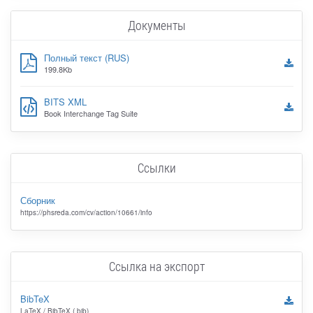
Документы
Полный текст (RUS)
199.8Kb
BITS XML
Book Interchange Tag Suite
Ссылки
Сборник
https://phsreda.com/cv/action/10661/info
Ссылка на экспорт
BibTeX
LaTeX / BibTeX (.bib)