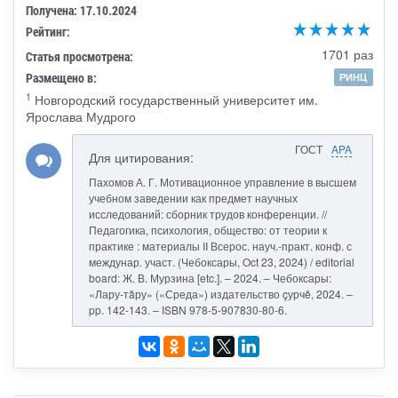
Получена: 17.10.2024
Рейтинг:
1701 раз
Статья просмотрена:
Размещено в:
РИНЦ
1
Новгородский государственный университет им.
Ярослава Мудрого
ГОСТ
APA
Для цитирования:
Пахомов А. Г. Мотивационное управление в высшем
учебном заведении как предмет научных
исследований: сборник трудов конференции. //
Педагогика, психология, общество: от теории к
практике : материалы II Всерос. науч.-практ. конф. с
междунар. участ. (Чебоксары, Oct 23, 2024) / editorial
board: Ж. В. Мурзина [etc.]. – 2024. – Чебоксары:
«Лару-тăру» («Среда») издательство çурчě, 2024. –
pp. 142-143. – ISBN 978-5-907830-80-6.