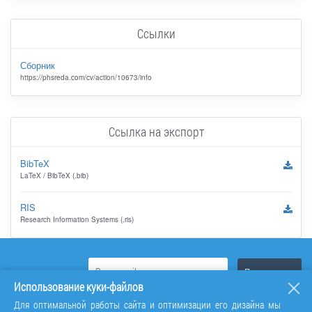
Ссылки
Сборник
https://phsreda.com/cv/action/10673/info
Ссылка на экспорт
BibTeX
LaTeX / BibTeX (.bib)
RIS
Research Information Systems (.ris)
Использование куки-файлов
Для оптимальной работы сайта и оптимизации его дизайна мы