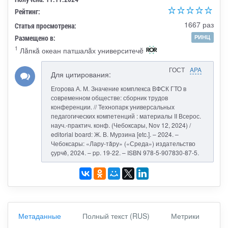
Рейтинг:
1667 раз
Статья просмотрена:
Размещено в:
РИНЦ
1
Лăпкă океан патшалăх университечĕ
ГОСТ
APA
Для цитирования:
Егорова А. М. Значение комплекса ВФСК ГТО в
современном обществе: сборник трудов
конференции. // Технопарк универсальных
педагогических компетенций : материалы II Всерос.
науч.-практич. конф. (Чебоксары, Nov 12, 2024) /
editorial board: Ж. В. Мурзина [etc.]. – 2024. –
Чебоксары: «Лару-тăру» («Среда») издательство
çурчě, 2024. – pp. 19-22. – ISBN 978-5-907830-87-5.
Метаданные
Полный текст (RUS)
Метрики