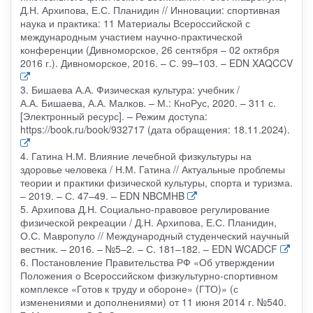
Д.Н. Архипова, Е.С. Планидин // Инновации: спортивная
наука и практика: 11 Материалы Всероссийской с
международным участием научно-практической
конференции (Дивноморское, 26 сентября – 02 октября
2016 г.). Дивноморское, 2016. – С. 99–103. – EDN XAQCCV
3. Бишаева А.А. Физическая культура: учебник /
А.А. Бишаева, А.А. Малков. – М.: КноРус, 2020. – 311 с.
[Электронный ресурс]. – Режим доступа:
https://book.ru/book/932717 (дата обращения: 18.11.2024).
4. Гатина Н.М. Влияние лечебной физкультуры на
здоровье человека / Н.М. Гатина // Актуальные проблемы
теории и практики физической культуры, спорта и туризма.
– 2019. – С. 47–49. – EDN NBCMHB
5. Архипова Д.Н. Социально-правовое регулирование
физической рекреации / Д.Н. Архипова, Е.С. Планидин,
О.С. Мавропуло // Международный студенческий научный
вестник. – 2016. – №5–2. – С. 181–182. – EDN WCADCF
6. Постановление Правительства РФ «Об утверждении
Положения о Всероссийском физкультурно-спортивном
комплексе «Готов к труду и обороне» (ГТО)» (с
изменениями и дополнениями) от 11 июня 2014 г. №540.