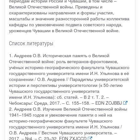
периодам истории России и Чувашии, в том числе –
Великой Отечественной войны. Приведены и
охарактеризованы направления и формы участия,
масштабы и значение разносторонней работы коллектива
кафедры по увековечению подвига советского народа,
уроженцев Чувашии в Великой Отечественной войне.
Список литературы
1. Андреев О.В. Историческая память о Великой
Отечественной войне: роль ветеранов-фронтовиков,
учёных историко-географического факультета Чувашского
государственного университета имени И.Н. Ульянова в её
сохранении / О.В. Андреев // Парадигмы университетской
истории и перспективы университетологии (к 50-летию
Чувашского государственного университета
имени И.Н. Ульянова): сб. статей. – В 2 т. Т. 2. –
Чебоксары: Среда, 2017. – С. 155–158. – EDN ZOJBBJ
2. Андреев О.В. Изучение Великой Отечественной войны
1941–1945 годов и увековечение памяти о ней на
историко-географическом факультете Чувашского
государственного университета имени И.Н. Ульянова /
О.В. Андреев // Вестник Чувашского университета. –
2017. – №4. – С. 23–32. EDN ZXJCCD