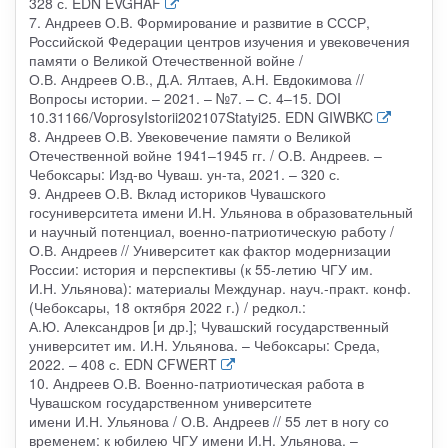
328 с. EDN EVGHAF
7. Андреев О.В. Формирование и развитие в СССР,
Российской Федерации центров изучения и увековечения
памяти о Великой Отечественной войне /
О.В. Андреев О.В., Д.А. Ялтаев, А.Н. Евдокимова //
Вопросы истории. – 2021. – №7. – С. 4–15. DOI
10.31166/VoprosyIstorii202107Statyi25. EDN GIWBKC
8. Андреев О.В. Увековечение памяти о Великой
Отечественной войне 1941–1945 гг. / О.В. Андреев. –
Чебоксары: Изд-во Чуваш. ун-та, 2021. – 320 с.
9. Андреев О.В. Вклад историков Чувашского
госуниверситета имени И.Н. Ульянова в образовательный
и научный потенциал, военно-патриотическую работу /
О.В. Андреев // Университет как фактор модернизации
России: история и перспективы (к 55-летию ЧГУ им.
И.Н. Ульянова): материалы Междунар. науч.-практ. конф.
(Чебоксары, 18 октября 2022 г.) / редкол.:
А.Ю. Александров [и др.]; Чувашский государственный
университет им. И.Н. Ульянова. – Чебоксары: Среда,
2022. – 408 с. EDN CFWERT
10. Андреев О.В. Военно-патриотическая работа в
Чувашском государственном университете
имени И.Н. Ульянова / О.В. Андреев // 55 лет в ногу со
временем: к юбилею ЧГУ имени И.Н. Ульянова. –