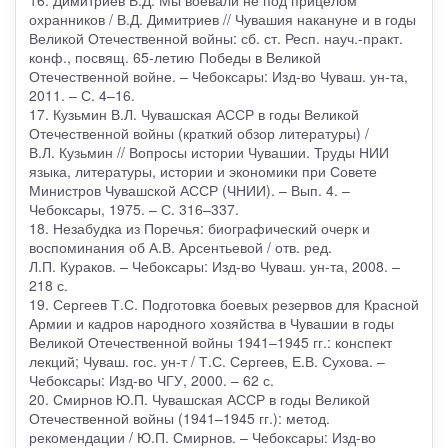
16. Димитриев В.Д. Мы воевали не под прицелом
охранников / В.Д. Димитриев // Чувашия накануне и в годы
Великой Отечественной войны: сб. ст. Респ. науч.-практ.
конф., посвящ. 65-летию Победы в Великой
Отечественной войне. – Чебоксары: Изд-во Чуваш. ун-та,
2011. – С. 4–16.
17. Кузьмин В.Л. Чувашская АССР в годы Великой
Отечественной войны (краткий обзор литературы) /
В.Л. Кузьмин // Вопросы истории Чувашии. Труды НИИ
языка, литературы, истории и экономики при Совете
Министров Чувашской АССР (ЧНИИ). – Вып. 4. –
Чебоксары, 1975. – С. 316–337.
18. Незабудка из Поречья: биографический очерк и
воспоминания об А.В. Арсентьевой / отв. ред.
Л.П. Кураков. – Чебоксары: Изд-во Чуваш. ун-та, 2008. –
218 с.
19. Сергеев Т.С. Подготовка боевых резервов для Красной
Армии и кадров народного хозяйства в Чувашии в годы
Великой Отечественной войны 1941–1945 гг.: конспект
лекций; Чуваш. гос. ун-т / Т.С. Сергеев, Е.В. Сухова. –
Чебоксары: Изд-во ЧГУ, 2000. – 62 с.
20. Смирнов Ю.П. Чувашская АССР в годы Великой
Отечественной войны (1941–1945 гг.): метод.
рекомендации / Ю.П. Смирнов. – Чебоксары: Изд-во