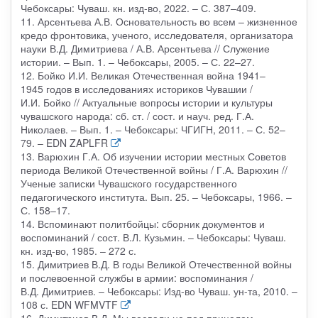
Чебоксары: Чуваш. кн. изд-во, 2022. – С. 387–409.
11. Арсентьева А.В. Основательность во всем – жизненное
кредо фронтовика, ученого, исследователя, организатора
науки В.Д. Димитриева / А.В. Арсентьева // Служение
истории. – Вып. 1. – Чебоксары, 2005. – С. 22–27.
12. Бойко И.И. Великая Отечественная война 1941–
1945 годов в исследованиях историков Чувашии /
И.И. Бойко // Актуальные вопросы истории и культуры
чувашского народа: сб. ст. / сост. и науч. ред. Г.А.
Николаев. – Вып. 1. – Чебоксары: ЧГИГН, 2011. – С. 52–
79. – EDN ZAPLFR
13. Варюхин Г.А. Об изучении истории местных Советов
периода Великой Отечественной войны / Г.А. Варюхин //
Ученые записки Чувашского государственного
педагогического института. Вып. 25. – Чебоксары, 1966. –
С. 158–17.
14. Вспоминают политбойцы: сборник документов и
воспоминаний / сост. В.Л. Кузьмин. – Чебоксары: Чуваш.
кн. изд-во, 1985. – 272 с.
15. Димитриев В.Д. В годы Великой Отечественной войны
и послевоенной службы в армии: воспоминания /
В.Д. Димитриев. – Чебоксары: Изд-во Чуваш. ун-та, 2010. –
108 с. EDN WFMVTF