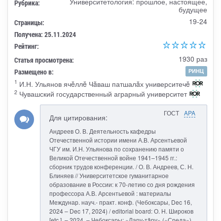
Университетология: прошлое, настоящее,
Рубрика:
будущее
19-24
Страницы:
Получена: 25.11.2024
Рейтинг:
1930 раз
Статья просмотрена:
Размещено в:
РИНЦ
1
И.Н. Ульянов ячĕллĕ Чăваш патшалăх университечĕ
2
Чувашский государственный аграрный университет
ГОСТ
APA
Для цитирования:
Андреев О. В. Деятельность кафедры
Отечественной истории имени А.В. Арсентьевой
ЧГУ им. И.Н. Ульянова по сохранению памяти о
Великой Отечественной войне 1941–1945 гг.:
сборник трудов конференции. / О. В. Андреев, С. Н.
Блиняев // Университетское гуманитарное
образование в России: к 70-летию со дня рождения
профессора А.В. Арсентьевой : материалы
Междунар. науч.- практ. конф. (Чебоксары, Dec 16,
2024 – Dec 17, 2024) / editorial board: О. Н. Широков
[etc.]. – 2024. – Чебоксары: «Лару-тăру» («Среда»)