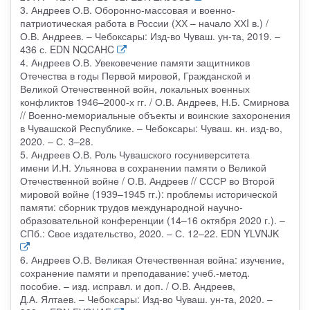
3. Андреев О.В. Оборонно-массовая и военно-
патриотическая работа в России (ХХ – начало ХХI в.) /
О.В. Андреев. – Чебоксары: Изд-во Чуваш. ун-та, 2019. –
436 с. EDN NQCAHC
4. Андреев О.В. Увековечение памяти защитников
Отечества в годы Первой мировой, Гражданской и
Великой Отечественной войн, локальных военных
конфликтов 1946–2000-х гг. / О.В. Андреев, Н.Б. Смирнова
// Военно-мемориальные объекты и воинские захоронения
в Чувашской Республике. – Чебоксары: Чуваш. кн. изд-во,
2020. – С. 3–28.
5. Андреев О.В. Роль Чувашского госуниверситета
имени И.Н. Ульянова в сохранении памяти о Великой
Отечественной войне / О.В. Андреев // СССР во Второй
мировой войне (1939–1945 гг.): проблемы исторической
памяти: сборник трудов международной научно-
образовательной конференции (14–16 октября 2020 г.). –
СПб.: Свое издательство, 2020. – С. 12–22. EDN YLVNJK
6. Андреев О.В. Великая Отечественная война: изучение,
сохранение памяти и преподавание: учеб.-метод.
пособие. – изд. исправл. и доп. / О.В. Андреев,
Д.А. Ялтаев. – Чебоксары: Изд-во Чуваш. ун-та, 2020. –