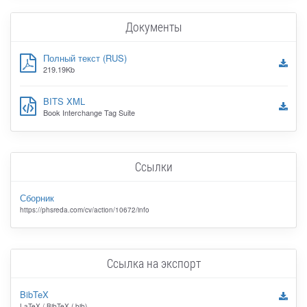
Документы
Полный текст (RUS)
219.19Kb
BITS XML
Book Interchange Tag Suite
Ссылки
Сборник
https://phsreda.com/cv/action/10672/info
Ссылка на экспорт
BibTeX
LaTeX / BibTeX (.bib)