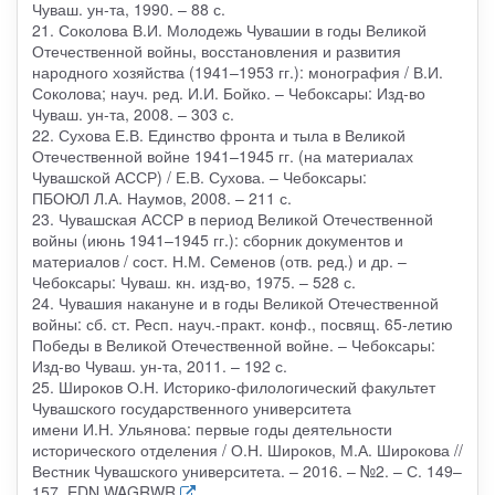
Чуваш. ун-та, 1990. – 88 с.
21. Соколова В.И. Молодежь Чувашии в годы Великой
Отечественной войны, восстановления и развития
народного хозяйства (1941–1953 гг.): монография / В.И.
Соколова; науч. ред. И.И. Бойко. – Чебоксары: Изд-во
Чуваш. ун-та, 2008. – 303 с.
22. Сухова Е.В. Единство фронта и тыла в Великой
Отечественной войне 1941–1945 гг. (на материалах
Чувашской АССР) / Е.В. Сухова. – Чебоксары:
ПБОЮЛ Л.А. Наумов, 2008. – 211 с.
23. Чувашская АССР в период Великой Отечественной
войны (июнь 1941–1945 гг.): сборник документов и
материалов / сост. Н.М. Семенов (отв. ред.) и др. –
Чебоксары: Чуваш. кн. изд-во, 1975. – 528 с.
24. Чувашия накануне и в годы Великой Отечественной
войны: сб. ст. Респ. науч.-практ. конф., посвящ. 65-летию
Победы в Великой Отечественной войне. – Чебоксары:
Изд-во Чуваш. ун-та, 2011. – 192 с.
25. Широков О.Н. Историко-филологический факультет
Чувашского государственного университета
имени И.Н. Ульянова: первые годы деятельности
исторического отделения / О.Н. Широков, М.А. Широкова //
Вестник Чувашского университета. – 2016. – №2. – С. 149–
157. EDN WAGRWR