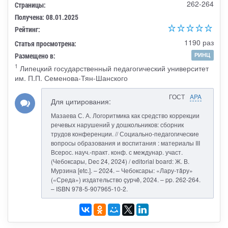
262-264
Страницы:
Получена: 08.01.2025
Рейтинг:
1190 раз
Статья просмотрена:
Размещено в:
РИНЦ
1
Липецкий государственный педагогический университет
им. П.П. Семенова-Тян-Шанского
ГОСТ
APA
Для цитирования:
Мазаева С. А. Логоритмика как средство коррекции
речевых нарушений у дошкольников: сборник
трудов конференции. // Социально-педагогические
вопросы образования и воспитания : материалы III
Всерос. науч.-практ. конф. с междунар. участ.
(Чебоксары, Dec 24, 2024) / editorial board: Ж. В.
Мурзина [etc.]. – 2024. – Чебоксары: «Лару-тăру»
(«Среда») издательство çурчě, 2024. – pp. 262-264.
– ISBN 978-5-907965-10-2.