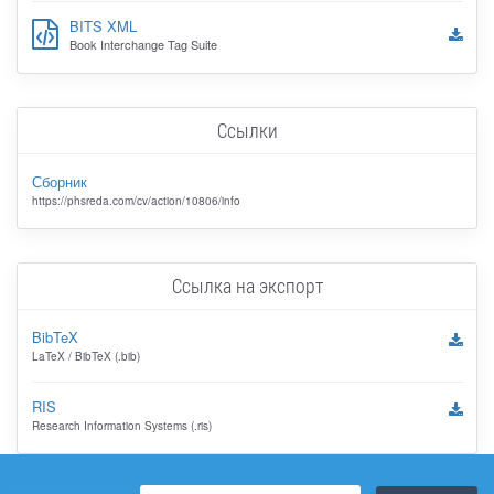
BITS XML
Book Interchange Tag Suite
Ссылки
Сборник
https://phsreda.com/cv/action/10806/info
Ссылка на экспорт
BibTeX
LaTeX / BibTeX (.bib)
RIS
Research Information Systems (.ris)