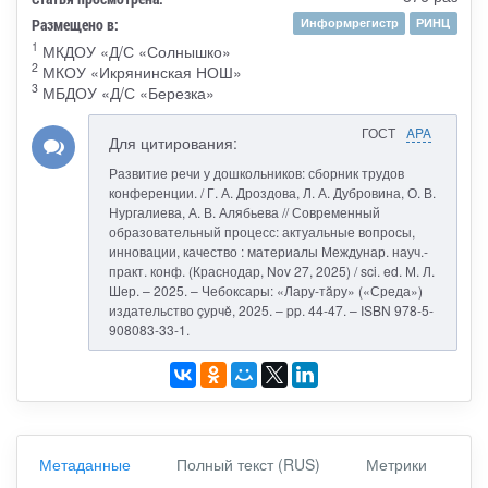
Размещено в:
Информрегистр
РИНЦ
1
МКДОУ «Д/С «Солнышко»
2
МКОУ «Икрянинская НОШ»
3
МБДОУ «Д/С «Березка»
ГОСТ
APA
Для цитирования:
Развитие речи у дошкольников: сборник трудов
конференции. / Г. А. Дроздова, Л. А. Дубровина, О. В.
Нургалиева, А. В. Алябьева // Современный
образовательный процесс: актуальные вопросы,
инновации, качество : материалы Междунар. науч.-
практ. конф. (Краснодар, Nov 27, 2025) / sci. ed. М. Л.
Шер. – 2025. – Чебоксары: «Лару-тăру» («Среда»)
издательство çурчě, 2025. – pp. 44-47. – ISBN 978-5-
908083-33-1.
Метаданные
Полный текст (RUS)
Метрики