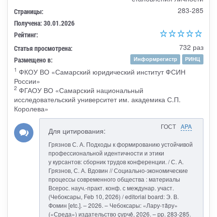
283-285
Страницы:
Получена: 30.01.2026
Рейтинг:
732 раз
Статья просмотрена:
Размещено в:
Информрегистр
РИНЦ
1
ФКОУ ВО «Самарский юридический институт ФСИН
России»
2
ФГАОУ ВО «Самарский национальный
исследовательский университет им. академика С.П.
Королева»
ГОСТ
APA
Для цитирования:
Грязнов С. А. Подходы к формированию устойчивой
профессиональной идентичности и этики
у курсантов: сборник трудов конференции. / С. А.
Грязнов, С. А. Вдовин // Социально-экономические
процессы современного общества : материалы
Всерос. науч.-практ. конф. с междунар. участ.
(Чебоксары, Feb 10, 2026) / editorial board: Э. В.
Фомин [etc.]. – 2026. – Чебоксары: «Лару-тăру»
(«Среда») издательство çурчě, 2026. – pp. 283-285.