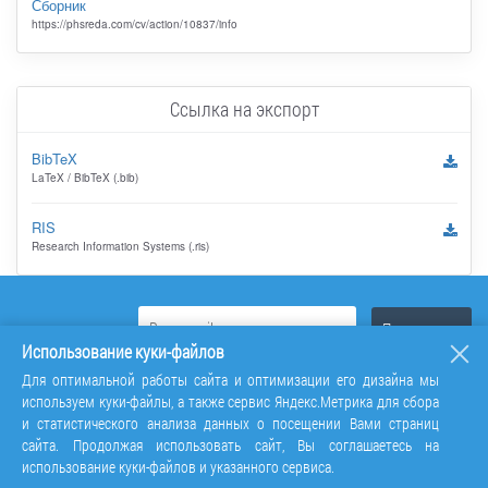
Сборник
https://phsreda.com/cv/action/10837/info
Ссылка на экспорт
BibTeX
LaTeX / BibTeX (.bib)
RIS
Research Information Systems (.ris)
Использование куки-файлов
Для оптимальной работы сайта и оптимизации его дизайна мы
используем куки-файлы, а также сервис Яндекс.Метрика для сбора
и статистического анализа данных о посещении Вами страниц
сайта. Продолжая использовать сайт, Вы соглашаетесь на
использование куки-файлов и указанного сервиса.