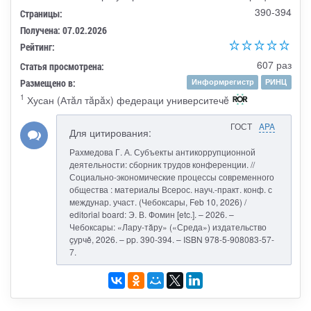
390-394
Страницы:
Получена: 07.02.2026
Рейтинг:
607 раз
Статья просмотрена:
Размещено в:
Информрегистр
РИНЦ
1
Хусан (Атăл тăрăх) федераци университечĕ
ГОСТ
APA
Для цитирования:
Рахмедова Г. А. Субъекты антикоррупционной
деятельности: сборник трудов конференции. //
Социально-экономические процессы современного
общества : материалы Всерос. науч.-практ. конф. с
междунар. участ. (Чебоксары, Feb 10, 2026) /
editorial board: Э. В. Фомин [etc.]. – 2026. –
Чебоксары: «Лару-тăру» («Среда») издательство
çурчě, 2026. – pp. 390-394. – ISBN 978-5-908083-57-
7.