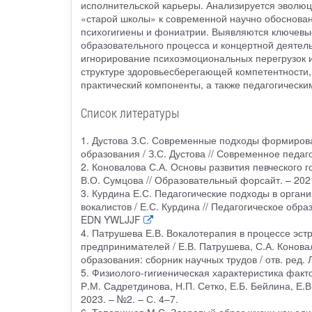
исполнительской карьеры. Анализируется эволюци
«старой школы» к современной научно обоснован
психогигиены и фониатрии. Выявляются ключевые
образовательного процесса и концертной деятел
игнорирование психоэмоциональных перегрузок 
структуре здоровьесберегающей компетентности
практический компоненты, а также педагогическ
Список литературы
1. Дустова З.С. Современные подходы формирова
образования / З.С. Дустова // Современное педа
2. Коновалова С.А. Основы развития певческого г
В.О. Сумцова // Образовательный форсайт. – 20
3. Курдина Е.С. Педагогические подходы в орга
вокалистов / Е.С. Курдина // Педагогическое обра
EDN YWLJJF
4. Патрушева Е.В. Вокалотерапия в процессе эст
предпринимателей / Е.В. Патрушева, С.А. Конова
образования: сборник научных трудов / отв. ред.
5. Физиолого-гигиеническая характеристика фак
Р.М. Садретдинова, Н.П. Сетко, Е.Б. Бейлина, Е.
2023. – №2. – С. 4–7.
6. Топорищев М.С. Здоровый образ жизни как оди