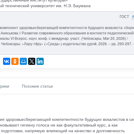
й технический университет им. Н.Э. Баумана
ГОСТ
й компонент здоровьесберегающей компетентности будущего вокалиста: сбор
Е. Аниськова // Развитие современного образования в контексте педагогической
лы VI Всерос. науч. конф. с междунар. участ. (Чебоксары, Mar 20, 2026) /
6. – Чебоксары: «Лару-тăру» («Среда») издательство çурчě, 2026. – pp. 293-297. 
рики
Похожие статьи
ия здоровьесберегающей компетентности будущих вокалистов в с
овывают гигиену голоса не как факультативный курс, а как
одготовки, напрямую влияющий на качество и долговечность