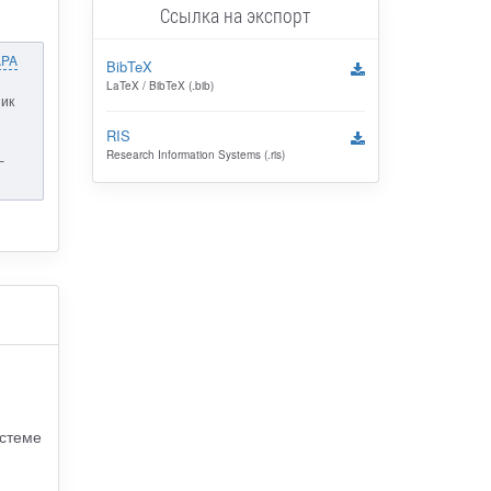
Ссылка на экспорт
APA
BibTeX
LaTeX / BibTeX (.bib)
ник
RIS
Research Information Systems (.ris)
–
истеме