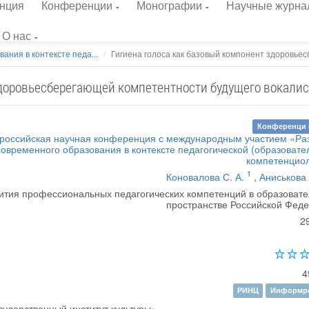
нция
Конференции
Монографии
Научные журна
О нас
ания в контексте педа...
Гигиена голоса как базовый компонент здоровьесб
здоровьесберегающей компетентности будущего вокалис
Конференци 
ероссийская научная конференция с международным участием «Ра
современного образования в контексте педагогической (образовате
компетенцио
1
Коновалова С. А.
,
Аниськова 
ития профессиональных педагогических компетенций в образоват
пространстве Российской Фед
2
4
РИНЦ
Информре
ударственный институт культуры»