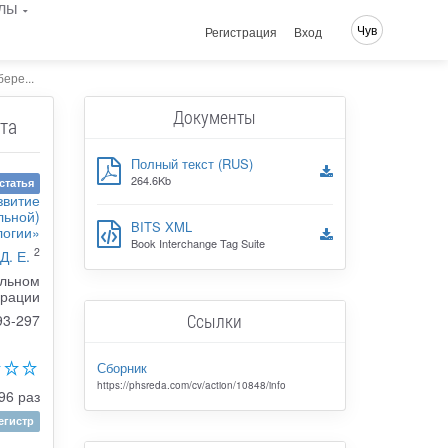
лы
Чув
Регистрация
Вход
ере...
Документы
та
Полный текст (RUS)
264.6Kb
статья
звитие
льной)
BITS XML
логии»
Book Interchange Tag Suite
2
Д. Е.
ельном
ерации
Ссылки
93-297
Сборник
https://phsreda.com/cv/action/10848/info
96 раз
гистр