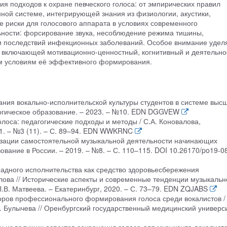
я подходов к охране певческого голоса: от эмпирических правил
ной системе, интегрирующей знания из физиологии, акустики,
 риски для голосового аппарата в условиях современного
ьности: форсирование звука, несоблюдение режима тишины,
и последствий инфекционных заболеваний. Особое внимание удел
, включающей мотивационно-ценностный, когнитивный и деятельно
им условиям её эффективного формирования.
ния вокально-исполнительской культуры студентов в системе выс
гогическое образование. – 2023. – №10. EDN DGGVEW
олоса: педагогические подходы и методы / С.А. Коновалова,
21. – №3 (11). – С. 89–94. EDN WWKRNC
низации самостоятельной музыкальной деятельности начинающих
зование в России. – 2019. – №8. – С. 110–115. DOI 10.26170/po19-0
радного исполнительства как средство здоровьесбережения
лова // Исторические аспекты и современные тенденции музыкальн
 Л.В. Матвеева. – Екатеринбург, 2020. – С. 73–79. EDN ZQJABS
торов профессионального формирования голоса среди вокалистов /
В. Булычева // Оренбургский государственный медицинский универс
н из ведущих аспектов сохранения голоса для музыканта-вокалиста