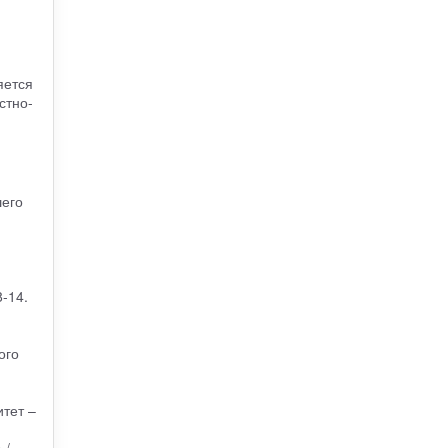
яется
стно-
шего
8-14.
ого
итет –
 /