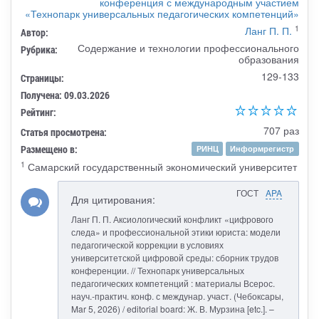
конференция с международным участием
«Технопарк универсальных педагогических компетенций»
1
Ланг П. П.
Автор:
Содержание и технологии профессионального
Рубрика:
образования
129-133
Страницы:
Получена: 09.03.2026
Рейтинг:
707 раз
Статья просмотрена:
Размещено в:
РИНЦ
Информрегистр
1
Самарский государственный экономический университет
ГОСТ
APA
Для цитирования:
Ланг П. П. Аксиологический конфликт «цифрового
следа» и профессиональной этики юриста: модели
педагогической коррекции в условиях
университетской цифровой среды: сборник трудов
конференции. // Технопарк универсальных
педагогических компетенций : материалы Всерос.
науч.-практич. конф. с междунар. участ. (Чебоксары,
Mar 5, 2026) / editorial board: Ж. В. Мурзина [etc.]. –