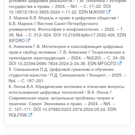
условиях цифровой реальности / Т.М. Лопатина // История
государства и права. – 2024. – №1. – С. 17–22. DOI
10.18572/1812-3805-2024-1-17-22. EDN MJKVSY
3. Марков Б.В. Мораль и право в цифровом обществе /
Б.В. Марков // Вестник Санкт-Петербургского
университета. Философия и конфликтология. – 2022. – Т.
38. №4. – С. 512–524. DOI 10.21638/spbu17.2022.406. EDN
XIFDRO
4. Алексеев Г.В. Метатеория и классификация цифровых
прав и свобод человека / Г.В. Алексеев // Теоретическая и
прикладная юриспруденция. – 2024. – №2(20). – С. 24–36.
DOI 10.22394/2686-7834-2024-2-24-36. EDN MFGQTD
5. Симашенков П.Д. Цифровой гуманизм и обучение
студентов-юристов / П.Д. Симашенков // Концепт. – 2025. –
№4. – С. 187–201.
6. Ляхов В.А. Юридические коллизии и этические вопросы
использования цифровых технологий / В.А. Ляхов //
Современная наука: актуальные проблемы теории и
практики. Серия: Экономика и право. – 2024. – №5. –
С. 167–171. DOI 10.37882/2223-2974.2024.05.24. EDN
RQLFKW