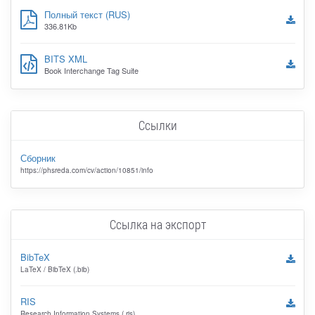
Полный текст (RUS)
336.81Kb
BITS XML
Book Interchange Tag Suite
Ссылки
Сборник
https://phsreda.com/cv/action/10851/info
Ссылка на экспорт
BibTeX
LaTeX / BibTeX (.bib)
RIS
Research Information Systems (.ris)