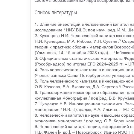
системы образования как ядра воспроизводства ч
Список литературы
1. Влияние инвестиций в человеческий капитал н
исследование / НИУ ВШЭ; под науч. ред. И.М. Шей
2. Кузнецова Н И. Человеческий капитал как фак
Н.И. Кузнецова, М.А. Рябова, И.Н. Суетин // Со
теории к практике: сборник материалов Всеросс
(Ульяновск, 14–15 ноября 2023 года). – Чебоксар
3. Официальные статистические материалы Феде
(Рособрнадзор) по итогам ЕГЭ 2024–2025 гг. – URL
4. Роль человеческого капитала в инновационном ра
Ученые записки Санкт-Петербургского университет
5. Роль человеческого капитала в инновационном
О.В. Козлова, Е.А. Яковлева, Д.А. Сергеев // Рос
6. Трансформация инженерного образования для 
коллективная монография / под ред. В.В. Кружаева
7. Цхададзе Н.В. Инновационная экономика. Роль
монография / Н.В. Цхададзе, А.А. Ильина. – М.: Ю
8. Человеческий капитал в науке и высшем образ
экономики: монография / под ред. О.В. Корешковой
9. Человеческий капитал: теория, исторический о
Н.В. Фалей [и др.]. – Новосибирск: Изд-во ИЭОПП