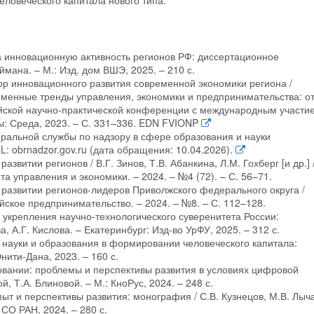
еловеческого капитала нового типа.
а инновационную активность регионов РФ: диссертационное
мана. – М.: Изд. дом ВШЭ, 2025. – 210 с.
тор инновационного развития современной экономики региона /
временные тренды управления, экономики и предпринимательства: о
ийской научно-практической конференции с международным участи
ы: Среда, 2023. – С. 331–336. EDN FVIONP
ральной службы по надзору в сфере образования и науки
: obrnadzor.gov.ru (дата обращения: 10.04.2026).
звитии регионов / В.Г. Зинов, Т.В. Абанкина, Л.М. Гохберг [и др.] /
а управления и экономики. – 2024. – №4 (72). – С. 56–71.
 развитии регионов-лидеров Приволжского федерального округа /
сийское предпринимательство. – 2024. – №8. – С. 112–128.
укрепления научно-технологического суверенитета России:
, А.Г. Кислова. – Екатеринбург: Изд-во УрФУ, 2025. – 312 с.
 науки и образования в формировании человеческого капитала:
нити-Дана, 2023. – 160 с.
овании: проблемы и перспективы развития в условиях цифровой
, Т.А. Блиновой. – М.: КноРус, 2024. – 248 с.
пыт и перспективы развития: монография / С.В. Кузнецов, М.В. Лыча
 СО РАН, 2024. – 280 с.