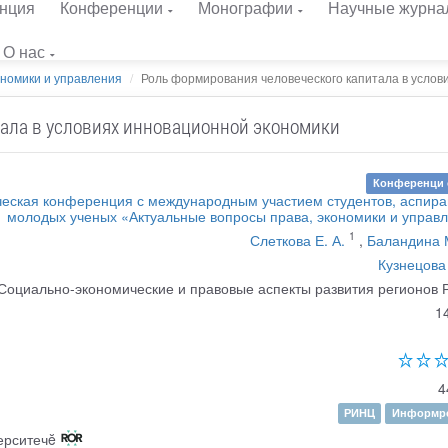
нция
Конференции
Монографии
Научные журна
О нас
ономики и управления
Роль формирования человеческого капитала в условия
ала в условиях инновационной экономики
Конференци 
ическая конференция с международным участием студентов, аспира
молодых ученых «Актуальные вопросы права, экономики и управ
1
Слеткова Е. А.
,
Баландина 
Кузнецова 
Социально-экономические и правовые аспекты развития регионов 
1
4
РИНЦ
Информре
ерситечĕ