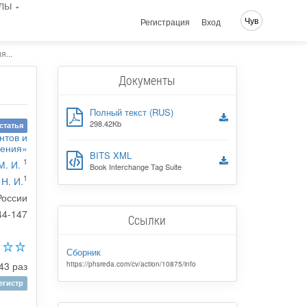
лы
Чув
Регистрация
Вход
...
Документы
Полный текст (RUS)
298.42Kb
статья
нтов и
ления»
BITS XML
1
М. И.
Book Interchange Tag Suite
1
Н. И.
России
44-147
Ссылки
Сборник
43 раз
https://phsreda.com/cv/action/10875/info
гистр