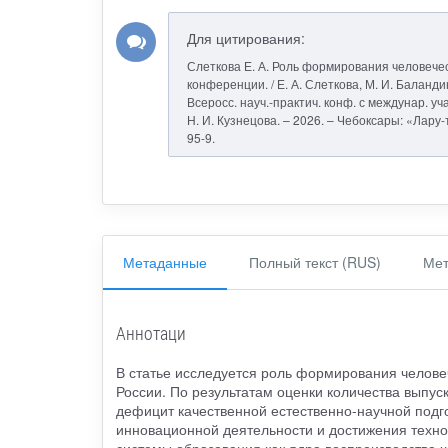
Для цитирования:
Слеткова Е. А. Роль формирования человечес
конференции. / Е. А. Слеткова, М. И. Баланди
Всеросс. науч.-практич. конф. с междунар. уча
Н. И. Кузнецова. – 2026. – Чебоксары: «Лару-
95-9.
Метаданные
Полный текст (RUS)
Мет
Аннотаци
В статье исследуется роль формирования челове
России. По результатам оценки количества выпус
дефицит качественной естественно-научной подго
инновационной деятельности и достижения техн