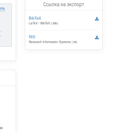
Ссылка на экспорт
APA
BibTeX
LaTeX / BibTeX (.bib)
.
-
RIS
Research Information Systems (.ris)
ию