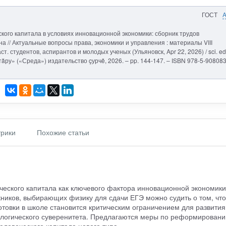
ГОСТ
кого капитала в условиях инновационной экономики: сборник трудов
на // Актуальные вопросы права, экономики и управления : материалы VIII
ст. студентов, аспирантов и молодых ученых (Ульяновск, Apr 22, 2026) / sci. ed
тăру» («Среда») издательство çурчě, 2026. – pp. 144-147. – ISBN 978-5-908083
рики
Похожие статьи
ческого капитала как ключевого фактора инновационной экономики
кников, выбирающих физику для сдачи ЕГЭ можно судить о том, что
товки в школе становится критическим ограничением для развития
ологического суверенитета. Предлагаются меры по реформирован