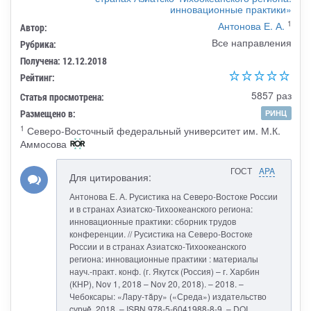
инновационные практики»
1
Антонова Е. А.
Автор:
Все направления
Рубрика:
Получена: 12.12.2018
Рейтинг:
5857 раз
Статья просмотрена:
Размещено в:
РИНЦ
1
Северо-Восточный федеральный университет им. М.К.
Аммосова
ГОСТ
APA
Для цитирования:
Антонова Е. А. Русистика на Северо-Востоке России
и в странах Азиатско-Тихоокеанского региона:
инновационные практики: сборник трудов
конференции. // Русистика на Северо-Востоке
России и в странах Азиатско-Тихоокеанского
региона: инновационные практики : материалы
науч.-практ. конф. (г. Якутск (Россия) – г. Харбин
(КНР), Nov 1, 2018 – Nov 20, 2018). – 2018. –
Чебоксары: «Лару-тăру» («Среда») издательство
çурчě, 2018. – ISBN 978-5-6041988-8-9. – DOI