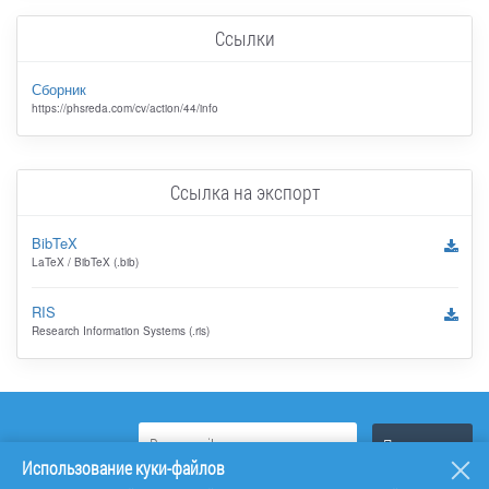
Ссылки
Сборник
https://phsreda.com/cv/action/44/info
Ссылка на экспорт
BibTeX
LaTeX / BibTeX (.bib)
RIS
Research Information Systems (.ris)
Использование куки-файлов