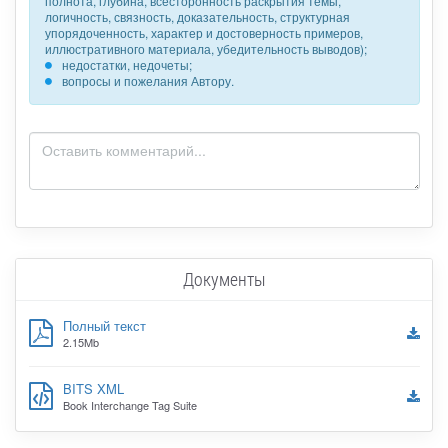
полнота, глубина, всесторонность раскрытия темы,
логичность, связность, доказательность, структурная
упорядоченность, характер и достоверность примеров,
иллюстративного материала, убедительность выводов);
недостатки, недочеты;
вопросы и пожелания Автору.
Документы
Полный текст
2.15Mb
BITS XML
Book Interchange Tag Suite