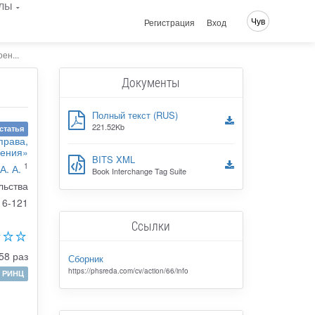
лы
Чув
Регистрация
Вход
ен...
Документы
Полный текст (RUS)
221.52Kb
статья
права,
ления»
BITS XML
1
А. А.
Book Interchange Tag Suite
льства
16-121
Ссылки
58 раз
Сборник
https://phsreda.com/cv/action/66/info
РИНЦ