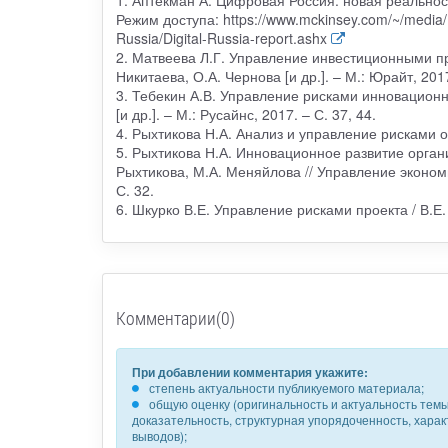
Режим доступа: https://www.mckinsey.com/~/media/M
Russia/Digital-Russia-report.ashx
2. Матвеева Л.Г. Управление инвестиционными пр
Никитаева, О.А. Чернова [и др.]. – М.: Юрайт, 2017
3. Тебекин А.В. Управление рисками инновационно
[и др.]. – М.: Русайнс, 2017. – С. 37, 44.
4. Рыхтикова Н.А. Анализ и управление рисками ор
5. Рыхтикова Н.А. Инновационное развитие орган
Рыхтикова, М.А. Меняйлова // Управление эконом
С. 32.
6. Шкурко В.Е. Управление рисками проекта / В.Е. 
Комментарии(0)
При добавлении комментария укажите:
степень актуальности публикуемого материала;
общую оценку (оригинальность и актуальность темы,
доказательность, структурная упорядоченность, хара
выводов);