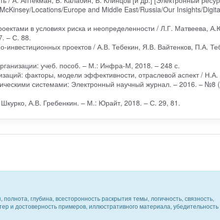
cKinsey/Locations/Europe and Middle East/Russia/Our Insights/Digita
оектами в условиях риска и неопределенности / Л.Г. Матвеева, А.
. – С. 88.
-инвестиционных проектов / А.В. Тебекин, Я.В. Вайтенков, П.А. Те
ганизации: учеб. пособ. – М.: Инфра-М, 2018. – 248 с.
изаций: факторы, модели эффективности, отраслевой аспект / Н.А.
ическими системами: Электронный научный журнал. – 2016. – №8 (
Шкурко, А.В. Гребенкин. – М.: Юрайт, 2018. – С. 29, 81.
 полнота, глубина, всесторонность раскрытия темы, логичность, связность,
ктер и достоверность примеров, иллюстративного материала, убедительность