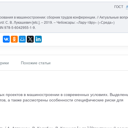
ГОСТ
ирования в машиностроении: сборник трудов конференции. // Актуальные воп
ard: С. В. Лукашевич [etc.]. – 2019. – Чебоксары: «Лару-тăру» («Среда»)
SBN 978-5-6042955-1-9.
рики
Похожие статьи
ных проектов в машиностроении в современных условиях. Выделен
ов, а также рассмотрены особенности специфические риски для
 / А. Аптекман, В. Калабин, В. Клинцов [и др.] [Электронный ресурс