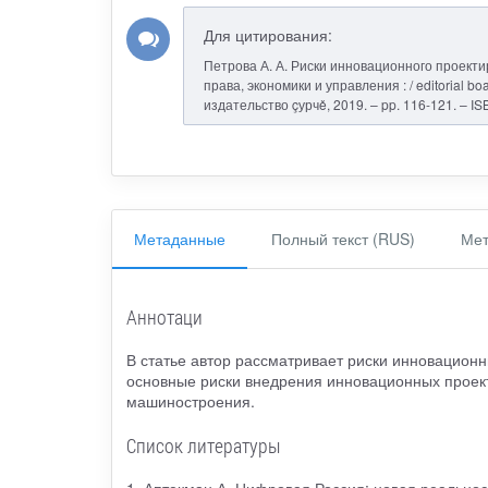
Для цитирования:
Петрова А. А. Риски инновационного проект
права, экономики и управления : / editorial bo
издательство çурчě, 2019. – pp. 116-121. – I
Метаданные
Полный текст (RUS)
Мет
Аннотаци
В статье автор рассматривает риски инновацион
основные риски внедрения инновационных проект
машиностроения.
Список литературы
1. Аптекман А. Цифровая Россия: новая реальность