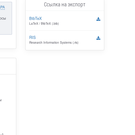
Ссылка на экспорт
APA
росы
BibTeX
LaTeX / BibTeX (.bib)
RIS
Research Information Systems (.ris)
ы
]. –