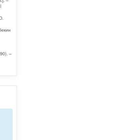
l
Ю.
бекин
90). –