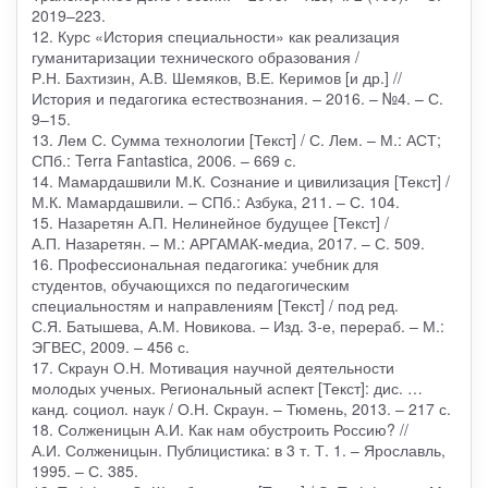
2019–223.
12. Курс «История специальности» как реализация
гуманитаризации технического образования /
Р.Н. Бахтизин, А.В. Шемяков, В.Е. Керимов [и др.] //
История и педагогика естествознания. – 2016. – №4. – С.
9–15.
13. Лем С. Сумма технологии [Текст] / С. Лем. – М.: АСТ;
СПб.: Terra Fantastica, 2006. – 669 с.
14. Мамардашвили М.К. Сознание и цивилизация [Текст] /
М.К. Мамардашвили. – СПб.: Азбука, 211. – С. 104.
15. Назаретян А.П. Нелинейное будущее [Текст] /
А.П. Назаретян. – М.: АРГАМАК-медиа, 2017. – С. 509.
16. Профессиональная педагогика: учебник для
студентов, обучающихся по педагогическим
специальностям и направлениям [Текст] / под ред.
С.Я. Батышева, А.М. Новикова. – Изд. 3-е, перераб. – М.:
ЭГВЕС, 2009. – 456 с.
17. Скраун О.Н. Мотивация научной деятельности
молодых ученых. Региональный аспект [Текст]: дис. …
канд. социол. наук / О.Н. Скраун. – Тюмень, 2013. – 217 с.
18. Солженицын А.И. Как нам обустроить Россию? //
А.И. Солженицын. Публицистика: в 3 т. Т. 1. – Ярославль,
1995. – С. 385.