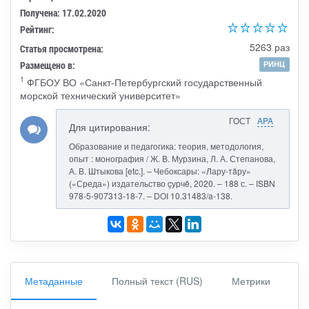
Получена: 17.02.2020
Рейтинг:
5263 раз
Статья просмотрена:
Размещено в:
РИНЦ
1
ФГБОУ ВО «Санкт-Петербургский государственный
морской технический университет»
ГОСТ
APA
Для цитирования:
Образование и педагогика: теория, методология,
опыт : монография / Ж. В. Мурзина, Л. А. Степанова,
А. В. Штыкова [etc.]. – Чебоксары: «Лару-тăру»
(«Среда») издательство çурчě, 2020. – 188 с. – ISBN
978-5-907313-18-7. – DOI 10.31483/a-138.
Метаданные
Полный текст (RUS)
Метрики