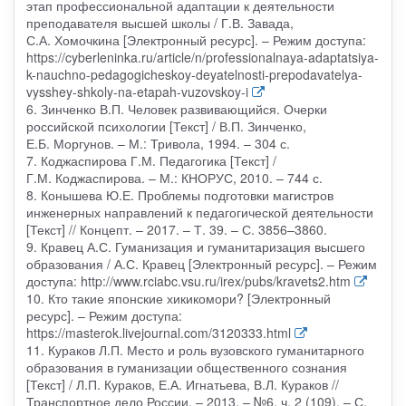
этап профессиональной адаптации к деятельности
преподавателя высшей школы / Г.В. Завада,
С.А. Хомочкина [Электронный ресурс]. – Режим доступа:
https://cyberleninka.ru/article/n/professionalnaya-adaptatsiya-
k-nauchno-pedagogicheskoy-deyatelnosti-prepodavatelya-
vysshey-shkoly-na-etapah-vuzovskoy-i
6. Зинченко В.П. Человек развивающийся. Очерки
российской психологии [Текст] / В.П. Зинченко,
Е.Б. Моргунов. – М.: Тривола, 1994. – 304 с.
7. Коджаспирова Г.М. Педагогика [Текст] /
Г.М. Коджаспирова. – М.: КНОРУС, 2010. – 744 с.
8. Конышева Ю.Е. Проблемы подготовки магистров
инженерных направлений к педагогической деятельности
[Текст] // Концепт. – 2017. – Т. 39. – С. 3856–3860.
9. Кравец А.С. Гуманизация и гуманитаризация высшего
образования / А.С. Кравец [Электронный ресурс]. – Режим
доступа: http://www.rciabc.vsu.ru/irex/pubs/kravets2.htm
10. Кто такие японские хикикомори? [Электронный
ресурс]. – Режим доступа:
https://masterok.livejournal.com/3120333.html
11. Кураков Л.П. Место и роль вузовского гуманитарного
образования в гуманизации общественного сознания
[Текст] / Л.П. Кураков, Е.А. Игнатьева, В.Л. Кураков //
Транспортное дело России. – 2013. – №6, ч. 2 (109). – С.