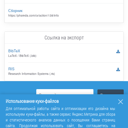
Сборник
https://phsreda.com/cv/action/138/info
Ссылка на экспорт
BibTeX
LaTeX / BibTeX (.bib)
RIS
Research Information Systems (.ris)
Использование куки-файлов
Для оптимальной работы сайта и оптимизации его дизайна мы
используем куки-файлы, а также сервис Яндекс.Метрика для сбора
и статистического анализа данных о посещении Вами страниц
сайта. Продолжая использовать сайт, Вы соглашаетесь на