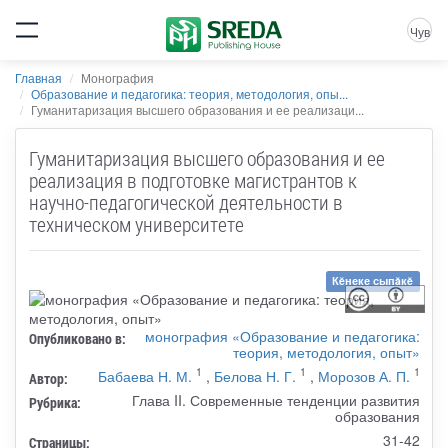
Чув
Главная
Монография
Образование и педагогика: теория, методология, опы...
Гуманитаризация высшего образования и ее реализаци...
Гуманитаризация высшего образования и ее
реализация в подготовке магистрантов к
научно-педагогической деятельности в
техническом университете
Кĕнеке сыпăкĕ
монография «Образование и педагогика:
Опубликовано в:
теория, методология, опыт»
1
1
1
Бабаева Н. М.
,
Белова Н. Г.
,
Морозов А. П.
Автор:
Глава II. Современные тенденции развития
Рубрика:
образования
31-42
Страницы: