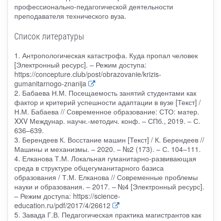
профессионально-педагогической деятельности
преподавателя технического вуза.
Список литературы
1. Антропологическая катастрофа. Куда пропал человек
[Электронный ресурс]. – Режим доступа:
https://concepture.club/post/obrazovanie/krizis-
gumanitarnogo-znanija
2. Бабаева Н.М. Посещаемость занятий студентами как
фактор и критерий успешности адаптации в вузе [Текст] /
Н.М. Бабаева // Современное образование: СТО: матер.
XXV Междунар. научн.-методич. конф. – СПб., 2019. – С.
636–639.
3. Берендеев К. Восстание машин [Текст] / К. Берендеев //
Машины и механизмы. – 2020. – №2 (173). – С. 104–111.
4. Елканова Т.М. Локальная гуманитарно-развивающая
среда в структуре общегуманитарного базиса
образования / Т.М. Елканова // Современные проблемы
науки и образования. – 2017. – №4 [Электронный ресурс].
– Режим доступа: https://science-
education.ru/pdf/2017/4/26612
5. Завада Г.В. Педагогическая практика магистрантов как