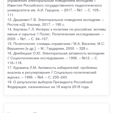
управления электоральным поведением молодежи //
Известия Российского государственного педагогического
университета им. А.И. Герцена. – 2017. – №1. – С. 105–
111.
13. Дашкевич Г.В. Электоральное поведение молодежи. –
Ростов н/Д: Альтаир, 2017. – 190 с.
14. Кертман Г.Л. Интерес к политике по-российски: мотивы
явные и скрытые // Полис. Политические исследования. –
2005. – №1. – С. 94–107.
15. Политология: словарь-справочник / М.А. Василик, М.С.
Вершинин [и др.]. – М.: Гардарики, 2000. – 328 с.
16. Дембицкая О.Ю. Электоральная активность молодежи
// Социологические исследования. – 1996. – №12. – С.
116–118.
17. Куракина Л.М. Активность избирателей: проблемы
анализа и регулирования // Социально-политический
журнал. – 1996. – №4. – С. 235–243.
18. О результатах выборов Президента Российской
Федерации, назначенных на 18 марта 2018 года.