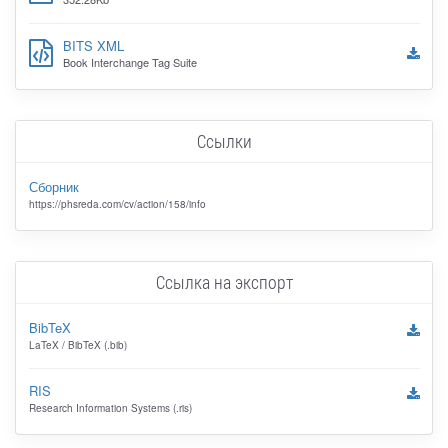
BITS XML
Book Interchange Tag Suite
Ссылки
Сборник
https://phsreda.com/cv/action/158/info
Ссылка на экспорт
BibTeX
LaTeX / BibTeX (.bib)
RIS
Research Information Systems (.ris)