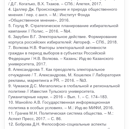
/ Д.Г. Когатько, В.Х. Тхаков. – СПб.: Алетея, 2017.
4. Цаллер Дж. Происхождение и природа общественного
мнения / пер. с англ. – М.: Институт Фонда
«Общественное мнение», 2016.
5. Гоулд Ф. Стратегическое планирование избирательной
кампании // Полис. – 2016. – №4.
6. Зарубин В.Г. Электоральное действие. Формирование
корпуса российских избирателей: Автореф. – СПб., 2018.
7. Волкова Н.В. Факторы электоральной активности
граждан в период выборов в субъектах Российской
Федерации / Н.В. Волкова. – Казань: Изд-во Казанского
университета, 2017.
8. Александрова Т. Как преодолеть электоральное
отчуждение / Т. Александрова, М. Кошелюк // Лаборатория
рекламы, маркетинга и PR. – 2016. – №3.
9. Чумаков Д.С. Мегаполисы в глобальной и региональной
политике // Известия Тульского университета.
Гуманитарные науки. – 2016 – Вып. 1. – С. 174–183.
10. Манойло А.В. Государственная информационная
политика в особых условиях. – М.: Изд-во МИФИ, 2016.
11. Грачев М.Н. Политическая система общества. – М.:
Аспект Пресс, 2017. – С. 86.
12. Боброва Д.Н. Философско-социальные аспекты