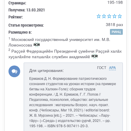
195-198
Страницы:
Получена: 13.03.2021
Рейтинг:
3818 раз
Статья просмотрена:
Размещено в:
РИНЦ
1
Московский государственный университет им. М.В.
Ломоносова
2
Раҫҫей Федерацийӗн Президенчӗ ҫумӗнчи Раҫҫей халӑх
хуҫалӑхӗпе патшалӑх службин академийӗ
ГОСТ
APA
Для цитирования:
Ермаков Д. Н. Формирование патриотического
сознания студентов на уроках истории (на примере
битвы на Халхин-Голе): сборник трудов
конференции. / Д. Н. Ермаков, Г. Г. Попов //
Педагогика, психология, общество: актуальные
исследования : материалы Всерос. науч.-практ.
конф. (Чебоксары, Mar 19, 2021) / editorial board:
Ж. В. Мурзина [etc.]. – 2021. – Чебоксары: «Лару-
тăру» («Среда») издательство çурчě, 2021. – pp.
195-198. – ISBN 978-5-907411-20-3.