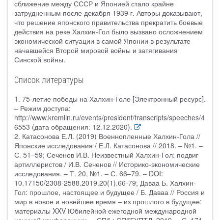
сближение между СССР и Японией стало крайне
затрудненным после декабря 1939 г. Авторы доказывают,
что решение японского правительства прекратить боевые
действия на реке Халхин-Гол было вызвано осложнением
экономической ситуации в самой Японии в результате
начавшейся Второй мировой войны и затягивания
Синской войны.
Список литературы
1. 75-летие победы на Халхин-Голе [Электронный ресурс].
– Режим доступа:
http://www.kremlin.ru/events/president/transcripts/speeches/4
6553 (дата обращения: 12.12.2020).
2. Катасонова Е.Л. (2019) Военнопленные Халхин-Гола //
Японские исследования / Е.Л. Катасонова // 2018. – №1. –
С. 51–59; Сеченов И.В. Неизвестный Халхин-Гол: подвиг
артиллеристов / И.В. Сеченов // Историко-экономические
исследования. – Т. 20, №1. – С. 66–79. – DOI:
10.17150/2308-2588.2019.20(1).66-79; Даваа Б. Халхин-
Гол: прошлое, настоящее и будущее / Б. Даваа // Россия и
мир в новое и новейшее время – из прошлого в будущее:
материалы XXV Юбилейной ежегодной международной