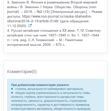
3. Зимонин В. Япония в развязывании Второй мировой
войны / В. Зимонин // Наука. Общество. Оборона (noo-
journal). – 2018. – №2 (15) [Электронный ресурс]. – Режим
доступа: https://www.noo-journal.ru/nauka-obshestvo-
oborona/2018–2-15/article-0148/ (дата обращения:
11.12.2020).
4. Русско-китайские отношения в XX веке. Т. IV: Советско-
китайские отно¬ше¬ния. 1937–1945 гг. Кн. 1: 1937–1944
гг. / отв. ред. С.Л. Тихвинский. – М.: Памятники
исторической мысли, 2000. – 870 с.
Комментарии(0)
При добавлении комментария укажите:
степень актуальности публикуемого материала;
общую оценку (оригинальность и актуальность темы,
полнота, глубина, всесторонность раскрытия темы,
логичность, связность, доказательность, структурная
упорядоченность, характер и достоверность примеров,
иллюстративного материала, убедительность выводов);