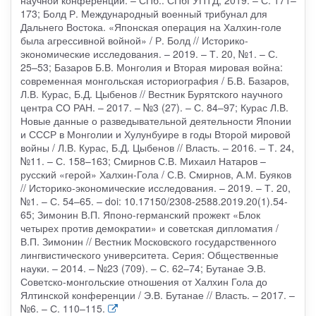
научной конференции. – СПб.: СПбГУПТД, 2019. – С. 171–
173; Болд Р. Международный военный трибунал для
Дальнего Востока. «Японская операция на Халхин-голе
была агрессивной войной» / Р. Болд // Историко-
экономические исследования. – 2019. – Т. 20, №1. – С.
25–53; Базаров Б.В. Монголия и Вторая мировая война:
современная монгольская историография / Б.В. Базаров,
Л.В. Курас, Б.Д. Цыбенов // Вестник Бурятского научного
центра СО РАН. – 2017. – №3 (27). – С. 84–97; Курас Л.В.
Новые данные о разведывательной деятельности Японии
и СССР в Монголии и Хулунбуире в годы Второй мировой
войны / Л.В. Курас, Б.Д. Цыбенов // Власть. – 2016. – Т. 24,
№11. – С. 158–163; Смирнов С.В. Михаил Натаров –
русский «герой» Халхин-Гола / С.В. Смирнов, А.М. Буяков
// Историко-экономические исследования. – 2019. – Т. 20,
№1. – С. 54–65. – doi: 10.17150/2308-2588.2019.20(1).54-
65; Зимонин В.П. Японо-германский прожект «Блок
четырех против демократии» и советская дипломатия /
В.П. Зимонин // Вестник Московского государственного
лингвистического университета. Серия: Общественные
науки. – 2014. – №23 (709). – С. 62–74; Бутанае Э.В.
Советско-монгольские отношения от Халхин Гола до
Ялтинской конференции / Э.В. Бутанае // Власть. – 2017. –
№6. – С. 110–115.