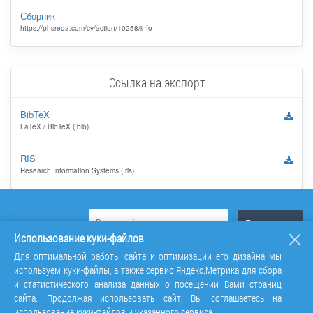
Сборник
https://phsreda.com/cv/action/10258/info
Ссылка на экспорт
BibTeX
LaTeX / BibTeX (.bib)
RIS
Research Information Systems (.ris)
Использование куки-файлов
Для оптимальной работы сайта и оптимизации его дизайна мы
используем куки-файлы, а также сервис Яндекс.Метрика для сбора
и статистического анализа данных о посещении Вами страниц
сайта. Продолжая использовать сайт, Вы соглашаетесь на
использование куки-файлов и указанного сервиса.