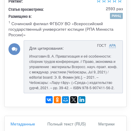
Рейтинг:
2593 раз
Статья просмотрена:
Размещено в:
РИНЦ
1
Сочинский филиал ФГБОУ ВО «Всероссийский
государственный университет юстиции (РПА Минюста
России)»
ГОСТ
APA
Для цитирования:
Игнатович В. А. Приватизация и её особенности:
сборник трудов конференции. // Право, экономика и
управление : материалы Всеросс. науч.-практ. конф.
с междунар. участием (Чебоксары, Jul 9, 2021) /
editorial board: Э. В. Фомин [etc.]. – 2021. –
Чебоксары: «Лару-тăру» («Среда») издательство
çурчě, 2021. – pp. 39-42. – ISBN 978-5-907411-56-2.
Метаданные
Полный текст (RUS)
Метрики