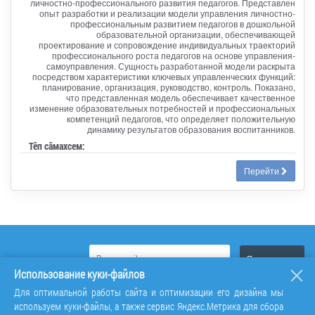
личностно-профессионального развития педагогов. Представлен
опыт разработки и реализации модели управления личностно-
профессиональным развитием педагогов в дошкольной
образовательной организации, обеспечивающей
проектирование и сопровождение индивидуальных траекторий
профессионального роста педагогов на основе управления-
самоуправления. Сущность разработанной модели раскрыта
посредством характеристики ключевых управленческих функций:
планирование, организация, руководство, контроль. Показано,
что представленная модель обеспечивает качественное
изменение образовательных потребностей и профессиональных
компетенций педагогов, что определяет положительную
динамику результатов образования воспитанников.
Тӗп сӑмахсем:
Перейти
Использование куки-файлов
Для оптимальной работы сайта и оптимизации его дизайна мы
используем куки-файлы, а также сервис Яндекс.Метрика для сбора