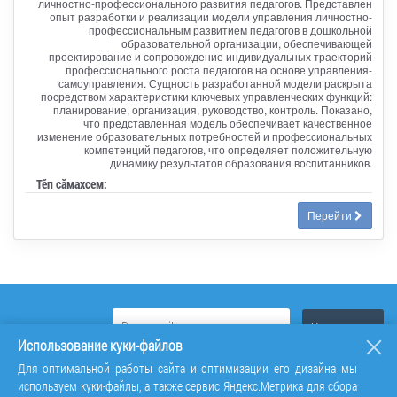
личностно-профессионального развития педагогов. Представлен
опыт разработки и реализации модели управления личностно-
профессиональным развитием педагогов в дошкольной
образовательной организации, обеспечивающей
проектирование и сопровождение индивидуальных траекторий
профессионального роста педагогов на основе управления-
самоуправления. Сущность разработанной модели раскрыта
посредством характеристики ключевых управленческих функций:
планирование, организация, руководство, контроль. Показано,
что представленная модель обеспечивает качественное
изменение образовательных потребностей и профессиональных
компетенций педагогов, что определяет положительную
динамику результатов образования воспитанников.
Тӗп сӑмахсем:
Перейти
Использование куки-файлов
Для оптимальной работы сайта и оптимизации его дизайна мы
используем куки-файлы, а также сервис Яндекс.Метрика для сбора