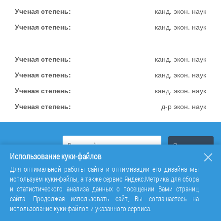
Ученая степень:
канд. экон. наук
Ученая степень:
канд. экон. наук
Ученая степень:
канд. экон. наук
Ученая степень:
канд. экон. наук
Ученая степень:
канд. экон. наук
Ученая степень:
д-р экон. наук
Использование куки-файлов
Для оптимальной работы сайта и оптимизации его дизайна мы
используем куки-файлы, а также сервис Яндекс.Метрика для сбора
и статистического анализа данных о посещении Вами страниц
сайта. Продолжая использовать сайт, Вы соглашаетесь на
использование куки-файлов и указанного сервиса.