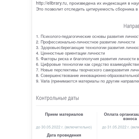
http://elibrary.ru, произведена их индексация в 
Это позволит отследить цитируемость сборника в
Напра
1. Психолого-педагогические основы развития личнос
2. Профессионально-личностное развитие личности
3. Здоровьесберегающие технологии развития личнос
4. Ценностные ориентации личности
5. Факторы риска и благополучия развития личности
6. Цифровые технологии как средство взаимодействи
7. Новые перспективы творческого саморазвития лич
8. Совершенствование инновационно-образовательной
9. Varia (принимаются материалы по другим направл
Контрольные даты
Прием материалов
Оплата организа
взноса
до
30.05.2022 г.
(включительно)
до 31.05.2022 г. (вк
Дата проведения