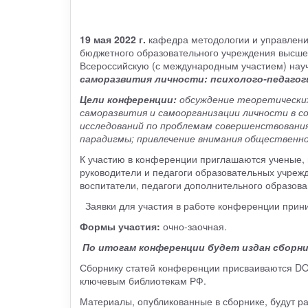
19 мая 2022 г.
кафедра методологии и управлени
бюджетного образовательного учреждения высше
Всероссийскую (с международным участием) на
саморазвития личности: психолого-педагог
Цели конференции:
обсуждение теоретических
саморазвития и самоорганизации личности в с
исследований по проблемам совершенствования
парадигмы; привлечение внимания общественно
К участию в конференции приглашаются ученые, п
руководители и педагоги образовательных учрежд
воспитатели, педагоги дополнительного образов
Заявки для участия в работе конференции при
Формы участия:
очно-заочная.
По итогам конференции будет издан сборни
Сборнику статей конференции присваиваются DOI
ключевым библиотекам РФ.
Материалы, опубликованные в сборнике, будут р