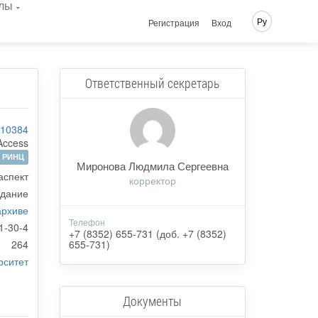
лы
Ру
Регистрация
Вход
Ответственный секретарь
-10384
Access
РИНЦ
Миронова Людмила Сергеевна
аспект
корректор
здание
архиве
Телефон
1-30-4
+7 (8352) 655-731 (доб. +7 (8352)
264
655-731)
рситет
Документы