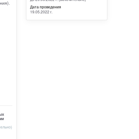
ния).
Дата проведения
19.05.2022 г.
ых
ам
тельно)