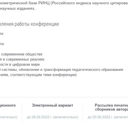
наукометрической базе РИНЦ (Российского индекса научного цитирова
 научных изданиях.
вления работы конференции
ти
ти
 в современном обществе
я в современных реалиях
ности в цифровом мире
 системы, обновление и трансформация педагогического образования
ениям, соответствующим теме конференции)
ционного
Электронный вариант
Рассылка печатн
сборников автор
лючительно)
до 06.06.2022 г. (включительно)
до 20.06.2022 г. (включи